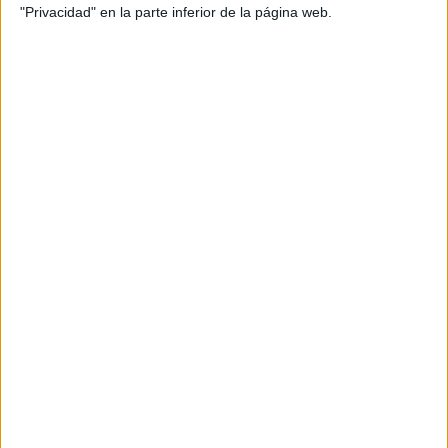
en la política
,
oportunidades
,
participación
,
recursos visuales
,
"Privacidad" en la parte inferior de la página web.
reflexión
,
respeto
,
responsabilidad
,
roles de género
,
sensibilización
,
solidaridad
,
tolerancia
,
transformación
,
visibilización
SUSCRIBETE