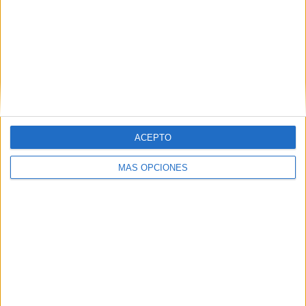
Introduce tu correo electrónico para suscribirte a este blog
y recibir notificaciones de nuevas entradas.
Dirección
de
email
SUSCRIBIR
Únete a otros 371K suscriptores
ACEPTO
MÁS OPCIONES
SIGUE NUESTROS TABLEROS EN
PINTEREST