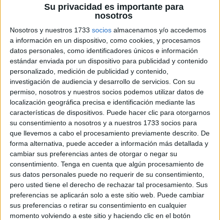
Su privacidad es importante para
nosotros
Nosotros y nuestros 1733
socios
almacenamos y/o accedemos
a información en un dispositivo, como cookies, y procesamos
Internacional de la Mujer, que se celebra el 8 de marzo, es
datos personales, como identificadores únicos e información
estándar enviada por un dispositivo para publicidad y contenido
una fecha muy importante para reflexionar sobre la lucha
personalizado, medición de publicidad y contenido,
por la igualdad de género y la importancia del papel de
investigación de audiencia y desarrollo de servicios.
Con su
las mujeres en la sociedad.
permiso, nosotros y nuestros socios podemos utilizar datos de
localización geográfica precisa e identificación mediante las
características de dispositivos. Puede hacer clic para otorgarnos
Publicado en:
Para profesores y maestros
Etiquetado como:
su consentimiento a nosotros y a nuestros 1733 socios para
actividades educativas
,
aprendizaje
,
cambio social
,
carteles
que llevemos a cabo el procesamiento previamente descrito. De
educativos
,
coeducación
,
compromiso
,
conciencia social
,
forma alternativa, puede acceder a información más detallada y
debate
,
decoración de aulas
,
derechos de las mujeres
,
cambiar sus preferencias antes de otorgar o negar su
derechos humanos
,
Día Internacional de la Mujer
,
consentimiento.
Tenga en cuenta que algún procesamiento de
DIVERSIDAD
,
educación
,
educación en valores
,
sus datos personales puede no requerir de su consentimiento,
empoderamiento femenino
,
enseñanza
,
equidad
,
igualdad de
pero usted tiene el derecho de rechazar tal procesamiento. Sus
género
,
igualdad de oportunidades
,
inclusión
,
infancia
,
justicia
,
preferencias se aplicarán solo a este sitio web. Puede cambiar
libertad
,
liderazgo
,
lucha contra la discriminación
,
mujeres en el
sus preferencias o retirar su consentimiento en cualquier
deporte
,
mujeres en la ciencia
,
mujeres en la cultura
,
mujeres
momento volviendo a este sitio y haciendo clic en el botón