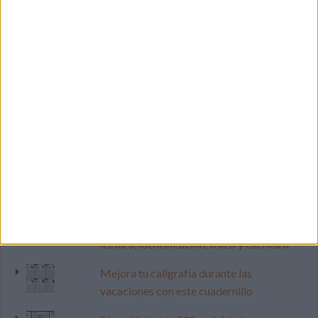
LO MÁS VISITADO
Calendario minimalista curso 2026-2027
para docentes
Dibujos para colorear de las Guerreras K
pop
Primer grupo consonántico: Fichas de
lectura, identificación, trazo y escritura
Mejora tu caligrafía durante las
vacaciones con este cuadernillo