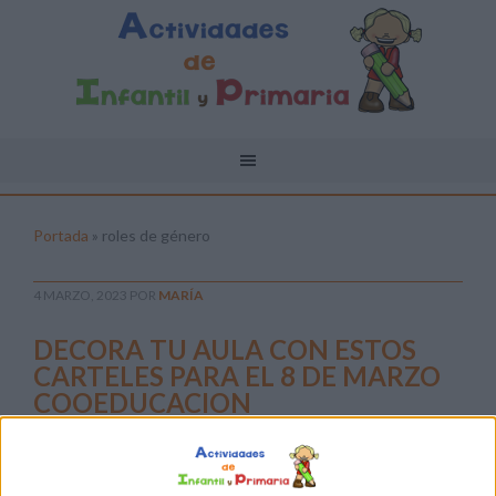
Portada
»
roles de género
4 MARZO, 2023
POR
MARÍA
DECORA TU AULA CON ESTOS
CARTELES PARA EL 8 DE MARZO
COOEDUCACION
El Día