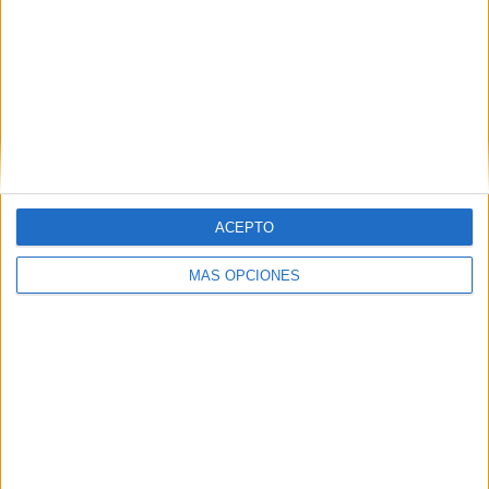
interactivos
,
optimización
,
orientación andújar
,
práctica
,
profesionales
,
RECURSOS
,
reflexivas
,
resúmenes
,
retención
,
retroalimentación
,
rúbricas
,
sesiones
,
significativas
,
técnicas
,
transformación
ACEPTO
MÁS OPCIONES
SUSCRIBETE