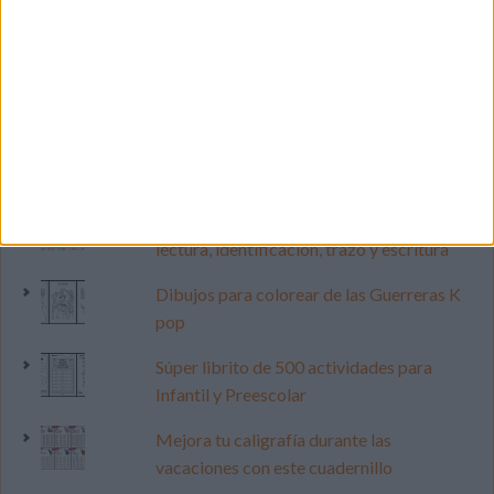
LO MÁS VISITADO
Primer grupo consonántico: Fichas de
lectura, identificación, trazo y escritura
Dibujos para colorear de las Guerreras K
pop
Súper librito de 500 actividades para
Infantil y Preescolar
Mejora tu caligrafía durante las
vacaciones con este cuadernillo