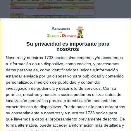
importancia de las unidades didácticas y situaciones de
aprendizaje: Las unidades didácticas y situaciones de
Su privacidad es importante para
nosotros
aprendizaje son herramientas fundamentales en la
planificación educativa. Permiten organizar y estructurar
Nosotros y nuestros 1733
socios
almacenamos y/o accedemos
a información en un dispositivo, como cookies, y procesamos
los contenidos de manera secuencial y significativa,
datos personales, como identificadores únicos e información
promoviendo la participación activa de los estudiantes y
estándar enviada por un dispositivo para publicidad y contenido
fomentando el desarrollo de habilidades y competencias.
personalizado, medición de publicidad y contenido,
La plantilla LOMLOE Programación UDI […]
investigación de audiencia y desarrollo de servicios.
Con su
permiso, nosotros y nuestros socios podemos utilizar datos de
localización geográfica precisa e identificación mediante las
Publicado en:
Para profesores y maestros
Etiquetado como:
características de dispositivos. Puede hacer clic para otorgarnos
Adaptación
,
adaptativos
,
ahorro
,
aprendizaje
,
autoevaluación
,
su consentimiento a nosotros y a nuestros 1733 socios para
clave
,
competencias
,
contenidos
,
contribuir
,
cumplimiento
,
que llevemos a cabo el procesamiento previamente descrito. De
descargar
,
digitalización
,
educadores
,
educativa
,
educativos
,
forma alternativa, puede acceder a información más detallada y
efectiva
,
España
,
estudiantes
,
estudio
,
evaluación
,
facilitar
,