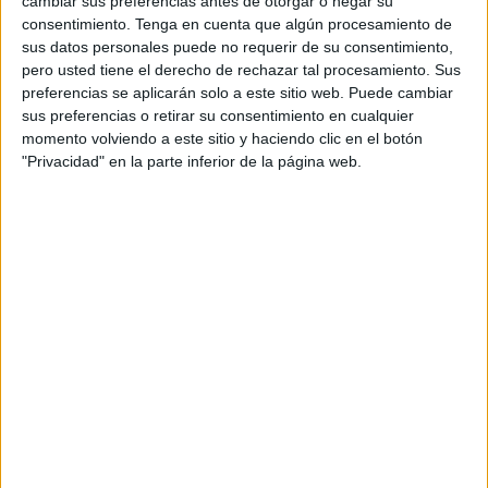
cambiar sus preferencias antes de otorgar o negar su
flexibilidad
,
formativa
,
guías
,
implementar
,
inclusión
,
inclusivos
,
consentimiento.
Tenga en cuenta que algún procesamiento de
interdisciplinariedad
,
ley
,
LOMLOE
,
metodología
,
moderna
,
sus datos personales puede no requerir de su consentimiento,
necesidades
,
objetivos
,
organización
,
orientación andújar
,
pero usted tiene el derecho de rechazar tal procesamiento. Sus
personalizar
,
planes
,
planificación
,
plantilla
,
proceso
,
preferencias se aplicarán solo a este sitio web. Puede cambiar
RECURSOS
,
reforma
,
sostenibilidad
,
tecnologías
,
tiempo
,
sus preferencias o retirar su consentimiento en cualquier
trabajo
,
unidad didáctica
momento volviendo a este sitio y haciendo clic en el botón
"Privacidad" en la parte inferior de la página web.
13 NOVIEMBRE, 2023
POR
MARÍA
Estrategias de enseñanza para los
momentos de una clase
Cada
minuto
en el aula
es una