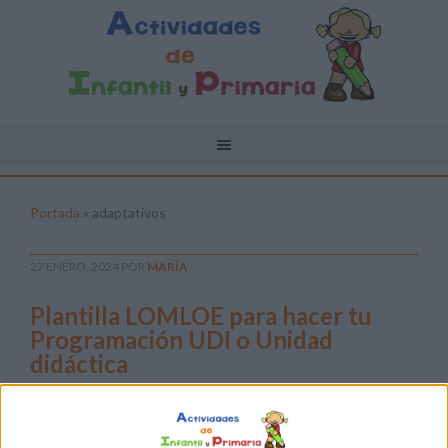
Portada
»
adaptativos
27 ENERO, 2024
POR
MARÍA
Plantilla LOMLOE para hacer tu
Programación UDI o Unidad
didáctica
La