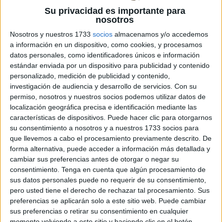
Su privacidad es importante para
nosotros
Nosotros y nuestros 1733
socios
almacenamos y/o accedemos
a información en un dispositivo, como cookies, y procesamos
datos personales, como identificadores únicos e información
importancia de las unidades didácticas y situaciones de
estándar enviada por un dispositivo para publicidad y contenido
aprendizaje: Las unidades didácticas y situaciones de
personalizado, medición de publicidad y contenido,
aprendizaje son herramientas fundamentales en la
investigación de audiencia y desarrollo de servicios.
Con su
permiso, nosotros y nuestros socios podemos utilizar datos de
planificación educativa. Permiten organizar y estructurar
localización geográfica precisa e identificación mediante las
los contenidos de manera secuencial y significativa,
características de dispositivos. Puede hacer clic para otorgarnos
promoviendo la participación activa de los estudiantes y
su consentimiento a nosotros y a nuestros 1733 socios para
fomentando el desarrollo de habilidades y competencias.
que llevemos a cabo el procesamiento previamente descrito. De
La plantilla LOMLOE Programación UDI […]
forma alternativa, puede acceder a información más detallada y
cambiar sus preferencias antes de otorgar o negar su
consentimiento.
Tenga en cuenta que algún procesamiento de
Publicado en:
Para profesores y maestros
Etiquetado como:
sus datos personales puede no requerir de su consentimiento,
Adaptación
,
adaptativos
,
ahorro
,
aprendizaje
,
autoevaluación
,
pero usted tiene el derecho de rechazar tal procesamiento. Sus
clave
,
competencias
,
contenidos
,
contribuir
,
cumplimiento
,
preferencias se aplicarán solo a este sitio web. Puede cambiar
descargar
,
digitalización
,
educadores
,
educativa
,
educativos
,
sus preferencias o retirar su consentimiento en cualquier
efectiva
,
España
,
estudiantes
,
estudio
,
evaluación
,
facilitar
,
momento volviendo a este sitio y haciendo clic en el botón