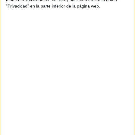
flexibilidad
,
formativa
,
guías
,
implementar
,
inclusión
,
inclusivos
,
"Privacidad" en la parte inferior de la página web.
interdisciplinariedad
,
ley
,
LOMLOE
,
metodología
,
moderna
,
necesidades
,
objetivos
,
organización
,
orientación andújar
,
personalizar
,
planes
,
planificación
,
plantilla
,
proceso
,
RECURSOS
,
reforma
,
sostenibilidad
,
tecnologías
,
tiempo
,
trabajo
,
unidad didáctica