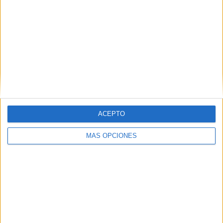
SUSCRIBETE
Introduce tu correo electrónico para suscribirte a este blog
y recibir notificaciones de nuevas entradas.
Dirección
de
email
SUSCRIBIR
ACEPTO
Únete a otros 371K suscriptores
MÁS OPCIONES
SIGUE NUESTROS TABLEROS EN
PINTEREST