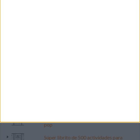
LO MÁS VISITADO
Primer grupo consonántico: Fichas de
lectura, identificación, trazo y escritura
Mejora tu caligrafía durante las
vacaciones con este cuadernillo
Dibujos para colorear de las Guerreras K
pop
Súper librito de 500 actividades para