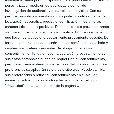
personalizado, medición de publicidad y contenido,
comprensión lectora es una habilidad crítica en la vida de
investigación de audiencia y desarrollo de servicios.
Con su
cualquier persona, independientemente de su edad o
permiso, nosotros y nuestros socios podemos utilizar datos de
localización geográfica precisa e identificación mediante las
nivel de educación. Se trata de la capacidad de entender y
características de dispositivos. Puede hacer clic para otorgarnos
asimilar la información contenida en un texto escrito. A
su consentimiento a nosotros y a nuestros 1733 socios para
menudo, se considera un indicador fundamental del éxito
que llevemos a cabo el procesamiento previamente descrito. De
académico y profesional. Pero, ¿cómo se puede fomentar
forma alternativa, puede acceder a información más detallada y
y […]
cambiar sus preferencias antes de otorgar o negar su
consentimiento.
Tenga en cuenta que algún procesamiento de
sus datos personales puede no requerir de su consentimiento,
Publicado en:
Comprensión lectora
,
Educación Primaria
,
Primer
pero usted tiene el derecho de rechazar tal procesamiento. Sus
Ciclo
Etiquetado como:
análisis
,
aprendizaje
,
aprendizaje
preferencias se aplicarán solo a este sitio web. Puede cambiar
autónomo
,
capacidad
,
clasificación
,
Competencia lingüística
,
sus preferencias o retirar su consentimiento en cualquier
comprensión
,
comprensión lectora
,
concentración
,
momento volviendo a este sitio y haciendo clic en el botón
conexiones
,
conocimiento
,
cooperación
,
creatividad
,
"Privacidad" en la parte inferior de la página web.
cuaderno
,
cuentos
,
curiosidad
,
desafío
,
desafíos
,
desarrollo
,
desarrollo intelectual
,
descifrar
,
destrezas
,
diálogo
,
diversión
,
educación
,
EMOCIONAL
,
empatía
,
enfrentar
,
enigma
,
entendimiento
,
entretenimiento
,
estrategia
,
estudiantes
,
éxito académico
,
expresión oral
,
fluidez
,
fortalecimiento
,