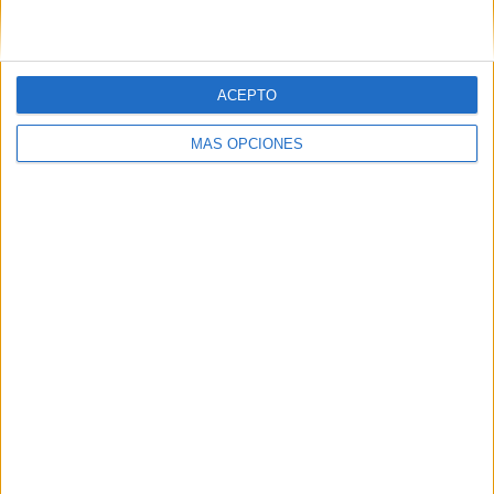
la comprensión global en un escrito. Por eso, […]
Publicado en:
5 Años
,
Comprensión lectora
,
Educación
ACEPTO
Primaria
,
Lengua
,
Lengua
,
Primer Ciclo
,
Segundo Ciclo
Etiquetado como:
comprensión lectora
,
frases cortas
,
MÁS OPCIONES
lengua primaria
,
relacionar
25 JUNIO, 2021
POR
MARÍA
Fichas para relacionar los sentidos
Os