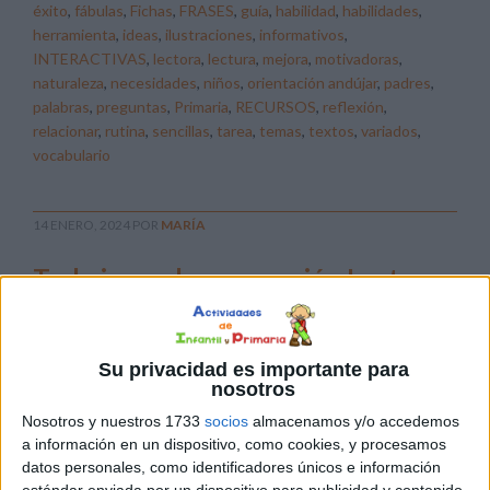
éxito
,
fábulas
,
Fichas
,
FRASES
,
guía
,
habilidad
,
habilidades
,
herramienta
,
ideas
,
ilustraciones
,
informativos
,
INTERACTIVAS
,
lectora
,
lectura
,
mejora
,
motivadoras
,
naturaleza
,
necesidades
,
niños
,
orientación andújar
,
padres
,
palabras
,
preguntas
,
Primaria
,
RECURSOS
,
reflexión
,
relacionar
,
rutina
,
sencillas
,
tarea
,
temas
,
textos
,
variados
,
vocabulario
14 ENERO, 2024
POR
MARÍA
Trabajamos la compresión Lectora
Juego de definiciones sencillas
La
Su privacidad es importante para
nosotros
Nosotros y nuestros 1733
socios
almacenamos y/o accedemos
a información en un dispositivo, como cookies, y procesamos
datos personales, como identificadores únicos e información
estándar enviada por un dispositivo para publicidad y contenido