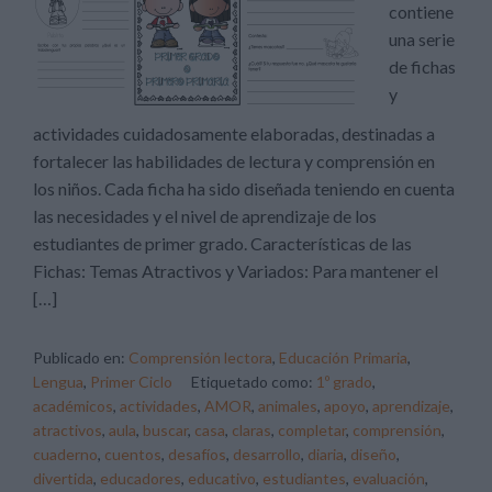
contiene
una serie
de fichas
y
actividades cuidadosamente elaboradas, destinadas a
fortalecer las habilidades de lectura y comprensión en
los niños. Cada ficha ha sido diseñada teniendo en cuenta
las necesidades y el nivel de aprendizaje de los
estudiantes de primer grado. Características de las
Fichas: Temas Atractivos y Variados: Para mantener el
[…]
Publicado en:
Comprensión lectora
,
Educación Primaria
,
Lengua
,
Primer Ciclo
Etiquetado como:
1º grado
,
académicos
,
actividades
,
AMOR
,
animales
,
apoyo
,
aprendizaje
,
atractivos
,
aula
,
buscar
,
casa
,
claras
,
completar
,
comprensión
,
cuaderno
,
cuentos
,
desafíos
,
desarrollo
,
diaria
,
diseño
,
divertida
,
educadores
,
educativo
,
estudiantes
,
evaluación
,