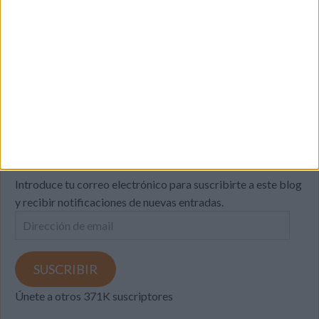
SUSCRIBETE
Introduce tu correo electrónico para suscribirte a este blog
y recibir notificaciones de nuevas entradas.
Dirección
de
email
SUSCRIBIR
Únete a otros 371K suscriptores