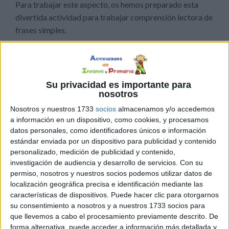
Para trabajar este aspecto, os hemos preparado esta
divertida actividad para trabajar comprensión lectora de
frases simples.
Se basa en un tablero con 15 imágenes y 15 tarjetas con
descripciones o «adivinanzas». La actividad consiste en
tomar una de las tarjetas, leerla y encontrar el dibujo al
Su privacidad es importante para
nosotros
que representa.
Nosotros y nuestros 1733
socios
almacenamos y/o accedemos
Con esta actividad trabajamos lectura, comprensión
a información en un dispositivo, como cookies, y procesamos
datos personales, como identificadores únicos e información
lectora, vocabulario, atención y percepción visual.
estándar enviada por un dispositivo para publicidad y contenido
personalizado, medición de publicidad y contenido,
Luego de realizar la actividad, podemos indicarle al niño
investigación de audiencia y desarrollo de servicios.
Con su
que describa otras imágenes u objetos del ambiente para
permiso, nosotros y nuestros socios podemos utilizar datos de
poder trabajar también la expresión oral y descripciones.
localización geográfica precisa e identificación mediante las
características de dispositivos. Puede hacer clic para otorgarnos
su consentimiento a nosotros y a nuestros 1733 socios para
DESCARGA LAS
que llevemos a cabo el procesamiento previamente descrito. De
forma alternativa, puede acceder a información más detallada y