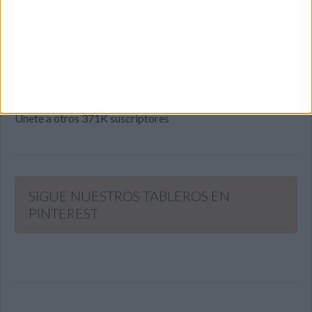
Introduce tu correo electrónico para suscribirte a este blog
y recibir notificaciones de nuevas entradas.
Dirección
de
email
SUSCRIBIR
Únete a otros 371K suscriptores
SIGUE NUESTROS TABLEROS EN
PINTEREST