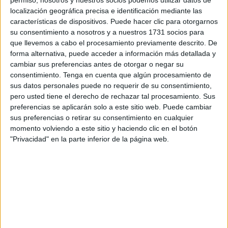
permiso, nosotros y nuestros socios podemos utilizar datos de
pensada para trabajar la lectura, la comprensión y la
localización geográfica precisa e identificación mediante las
respuesta a preguntas sencillas de forma clara y
características de dispositivos. Puede hacer clic para otorgarnos
accesible. En cada tarjeta aparece una pregunta
su consentimiento a nosotros y a nuestros 1731 socios para
acompañada de una imagen, lo que facilita la
que llevemos a cabo el procesamiento previamente descrito. De
forma alternativa, puede acceder a información más detallada y
comprensión del mensaje y apoya el proceso lector. El
cambiar sus preferencias antes de otorgar o negar su
objetivo de este recurso es que el alumno […]
consentimiento.
Tenga en cuenta que algún procesamiento de
sus datos personales puede no requerir de su consentimiento,
Publicado en:
Comprensión lectora
,
Educación Primaria
,
pero usted tiene el derecho de rechazar tal procesamiento. Sus
preferencias se aplicarán solo a este sitio web. Puede cambiar
Lengua
,
NEAE
,
Primer Ciclo
Etiquetado como:
Competencia
sus preferencias o retirar su consentimiento en cualquier
lingüística
,
comprensión de preguntas
,
comprensión lectora
,
momento volviendo a este sitio y haciendo clic en el botón
lengua primaria
,
NEAE
,
respuestas sí - no
,
tarjetas ilustrativas
,
"Privacidad" en la parte inferior de la página web.
trastorno del lenguaje
4 FEBRERO, 2025
POR
MARÍA
Material TEACCH para trabajar la
comprensión de preguntas a partir
de una imagen