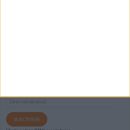
SUSCRIBETE
Introduce tu correo electrónico para suscribirte a este blog
y recibir notificaciones de nuevas entradas.
Dirección
de
email
SUSCRIBIR