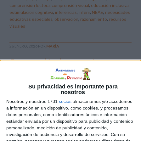
comprensión lectora
,
comprensión visual
,
educación inclusiva
,
estimulación cognitiva
,
inferencias
,
inferir
,
NEAE
,
necesidades
educativas especiales
,
observación
,
razonamiento
,
recursos
visuales
26 ENERO, 2026
POR
MARÍA
Comprensión de preguntas con
respuestas Sí-No
Su privacidad es importante para
nosotros
Nosotros y nuestros 1731
socios
almacenamos y/o accedemos
a información en un dispositivo, como cookies, y procesamos
datos personales, como identificadores únicos e información
estándar enviada por un dispositivo para publicidad y contenido
personalizado, medición de publicidad y contenido,
investigación de audiencia y desarrollo de servicios.
Con su
Compartimos una colección de tarjetas ilustrativas