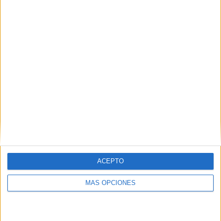
lengua primaria
,
NEAE
,
partículas interrogativas
2 ABRIL, 2024
POR
MARÍA
Comprensión lectora con imágenes
a partir de preguntas: ¿Quién?,
¿Qué?, ¿Dónde?…
La
ACEPTO
MÁS OPCIONES
comprensión lectora es una habilidad fundamental que
permite a los estudiantes entender, interpretar y evaluar
lo que leen. Es un componente esencial en el proceso de