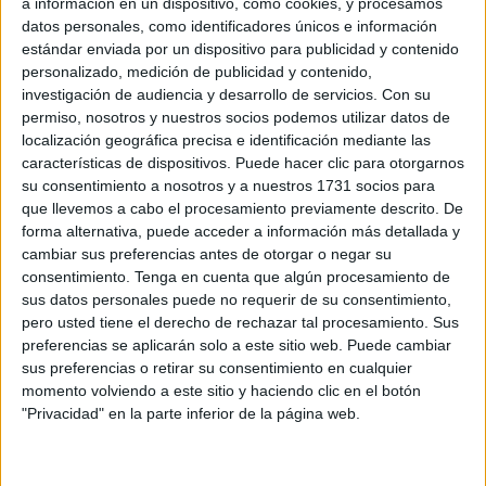
a información en un dispositivo, como cookies, y procesamos
datos personales, como identificadores únicos e información
Material TEACCH para trabajar la
estándar enviada por un dispositivo para publicidad y contenido
comprensión de preguntas a partir
personalizado, medición de publicidad y contenido,
investigación de audiencia y desarrollo de servicios.
Con su
de una imagen
permiso, nosotros y nuestros socios podemos utilizar datos de
localización geográfica precisa e identificación mediante las
Hoy
características de dispositivos. Puede hacer clic para otorgarnos
su consentimiento a nosotros y a nuestros 1731 socios para
que llevemos a cabo el procesamiento previamente descrito. De
forma alternativa, puede acceder a información más detallada y
cambiar sus preferencias antes de otorgar o negar su
consentimiento.
Tenga en cuenta que algún procesamiento de
sus datos personales puede no requerir de su consentimiento,
pero usted tiene el derecho de rechazar tal procesamiento. Sus
preferencias se aplicarán solo a este sitio web. Puede cambiar
queremos compartir un recurso educativo diseñado
sus preferencias o retirar su consentimiento en cualquier
especialmente para facilitar la comprensión de
momento volviendo a este sitio y haciendo clic en el botón
preguntas en alumnos con Trastorno del Espectro
"Privacidad" en la parte inferior de la página web.
Autista (TEA). Se trata de un material basado en el
enfoque TEACCH, que promueve el aprendizaje
estructurado a través de elementos visuales y