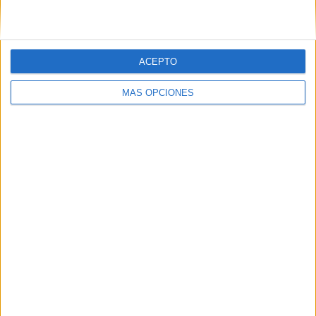
Publicado en:
Atención
,
Estimulación cognitiva
,
NEAE
,
TEA
Etiquetado como:
atención
,
comprensión
,
estimulación
cognitiva
,
funciones ejecutivas
,
láminas de atención
,
láminas
ACEPTO
visuales
,
NEAE
,
TEA
MÁS OPCIONES
16 MARZO, 2023
POR
MARÍA
Láminas visuales para ejercitar la
estimulación cognitiva: ¿Qué
puedes encontrar en…? #TEA
La