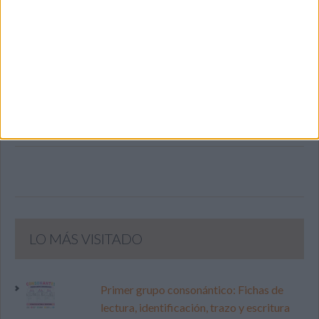
SIGUE NUESTROS TABLEROS EN
PINTEREST
LO MÁS VISITADO
Primer grupo consonántico: Fichas de
lectura, identificación, trazo y escritura