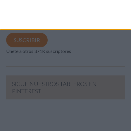
Introduce tu correo electrónico para suscribirte a este blog
y recibir notificaciones de nuevas entradas.
Dirección
de
email
SUSCRIBIR
Únete a otros 371K suscriptores
SIGUE NUESTROS TABLEROS EN
PINTEREST