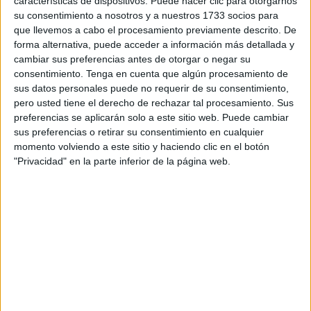
características de dispositivos. Puede hacer clic para otorgarnos
la motivación de vuestros alumnos: un cuaderno integral
su consentimiento a nosotros y a nuestros 1733 socios para
que llevemos a cabo el procesamiento previamente descrito. De
de actividades de comprensión lectora protagonizado
forma alternativa, puede acceder a información más detallada y
por […]
cambiar sus preferencias antes de otorgar o negar su
consentimiento.
Tenga en cuenta que algún procesamiento de
Publicado en:
Comprensión de instrucciones
,
Comprensión
sus datos personales puede no requerir de su consentimiento,
lectora
,
Educación Primaria
,
Lecturas comprensivas y cuentos
,
pero usted tiene el derecho de rechazar tal procesamiento. Sus
Lengua
,
Lengua
,
Primer Ciclo
,
Segundo Ciclo
Etiquetado
preferencias se aplicarán solo a este sitio web. Puede cambiar
sus preferencias o retirar su consentimiento en cualquier
como:
colorear
,
comprensión de imágenes
,
comprensión
momento volviendo a este sitio y haciendo clic en el botón
lectora
,
cuaderno de actividades
,
lectura comprensiva
,
sopa
"Privacidad" en la parte inferior de la página web.
de letras
,
Super Mario
,
Super Mario Bros
,
verdadero o falso
27 OCTUBRE, 2024
POR
MARÍA
Comprensión lectora de frases a
partir de un dibujo de Halloween:
¿Verdad o mentira?
Hola