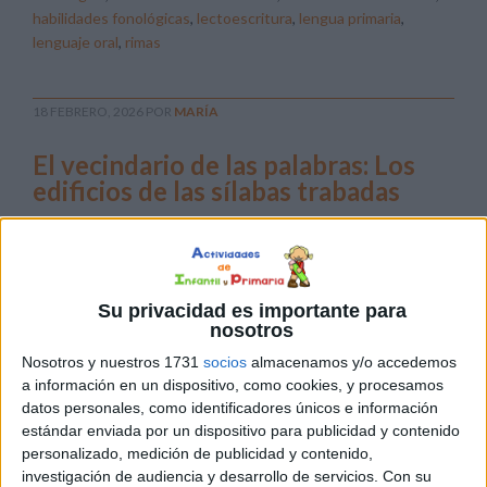
habilidades fonológicas
,
lectoescritura
,
lengua primaria
,
lenguaje oral
,
rimas
18 FEBRERO, 2026
POR
MARÍA
El vecindario de las palabras: Los
edificios de las sílabas trabadas
Si hay
algo que
nos trae
Su privacidad es importante para
de
nosotros
cabeza
Nosotros y nuestros 1731
socios
almacenamos y/o accedemos
en los
a información en un dispositivo, como cookies, y procesamos
primeros
datos personales, como identificadores únicos e información
niveles de Primaria es el momento de las sílabas
estándar enviada por un dispositivo para publicidad y contenido
personalizado, medición de publicidad y contenido,
trabadas. Ese instante en el que la «l» o la «r» se cuelan en
investigación de audiencia y desarrollo de servicios.
Con su
medio de otra consonante y a nuestros peques les