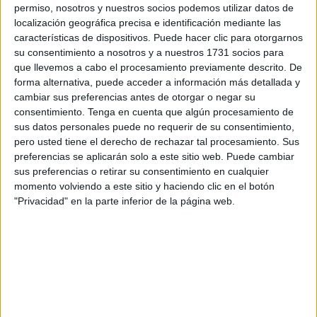
permiso, nosotros y nuestros socios podemos utilizar datos de
empieza a bailar la lengua (y el lápiz). Para que este
localización geográfica precisa e identificación mediante las
proceso […]
características de dispositivos. Puede hacer clic para otorgarnos
su consentimiento a nosotros y a nuestros 1731 socios para
que llevemos a cabo el procesamiento previamente descrito. De
Publicado en:
5 Años
,
Actividad manipulativa
,
Dislexia
,
forma alternativa, puede acceder a información más detallada y
Educación Infantil
,
Educación Primaria
,
Lectoescritura
,
Lengua
,
cambiar sus preferencias antes de otorgar o negar su
Lengua
,
Primer Ciclo
,
Segundo Ciclo
Etiquetado como:
consentimiento.
Tenga en cuenta que algún procesamiento de
actividad manipulativa
,
aprendizaje manipulativo
,
Competencia
sus datos personales puede no requerir de su consentimiento,
lingüística
,
discriminación auditiva
,
grupos consonánticos
,
pero usted tiene el derecho de rechazar tal procesamiento. Sus
juego de lengua
,
lengua primaria
,
recursos de lengua
,
sílabas
preferencias se aplicarán solo a este sitio web. Puede cambiar
trabadas
sus preferencias o retirar su consentimiento en cualquier
momento volviendo a este sitio y haciendo clic en el botón
"Privacidad" en la parte inferior de la página web.
28 OCTUBRE, 2025
POR
MARÍA
Cuaderno para desarrollar la
conciencia silábica: Leo, pienso y
escribo la sílaba
Cuando