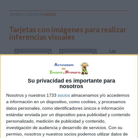
15 MAYO, 2024
POR
MARÍA
Tarjetas con imágenes para realizar
inferencias visuales
Las
Su privacidad es importante para
nosotros
Nosotros y nuestros 1733
socios
almacenamos y/o accedemos
a información en un dispositivo, como cookies, y procesamos
inferencias visuales son una parte importante del
datos personales, como identificadores únicos e información
proceso de comprensión lectora y del desarrollo del
estándar enviada por un dispositivo para publicidad y contenido
personalizado, medición de publicidad y contenido,
pensamiento crítico. Al observar una imagen, los niños
investigación de audiencia y desarrollo de servicios.
Con su
pueden deducir información, hacer suposiciones y llegar
permiso, nosotros y nuestros socios podemos utilizar datos de
a conclusiones basadas en pistas visuales. Esta actividad