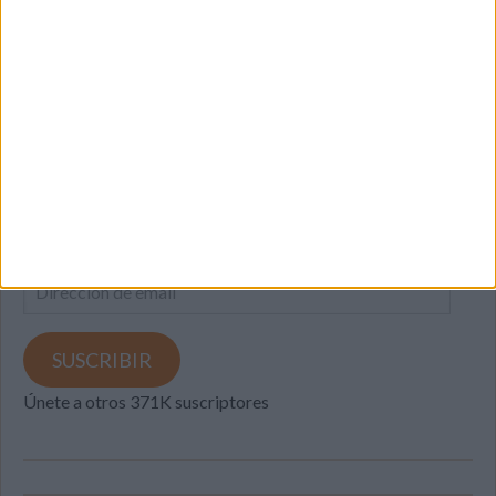
SUSCRIBETE
Introduce tu correo electrónico para suscribirte a este blog
y recibir notificaciones de nuevas entradas.
Dirección
de
email
SUSCRIBIR
Únete a otros 371K suscriptores