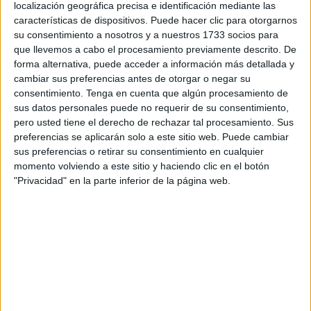
localización geográfica precisa e identificación mediante las
es simple pero efectiva. Consiste en seleccionar una serie
características de dispositivos. Puede hacer clic para otorgarnos
de imágenes intrigantes y presentarlas a los […]
su consentimiento a nosotros y a nuestros 1733 socios para
que llevemos a cabo el procesamiento previamente descrito. De
forma alternativa, puede acceder a información más detallada y
Publicado en:
Comprensión lectora
,
Educación Primaria
,
cambiar sus preferencias antes de otorgar o negar su
Inferencias
,
Lengua
,
Lengua
,
Primer Ciclo
,
Segundo Ciclo
,
TEA
consentimiento.
Tenga en cuenta que algún procesamiento de
Etiquetado como:
Competencia lingüística
,
comprensión
sus datos personales puede no requerir de su consentimiento,
lectora
,
estimulación cognitiva
,
inferencias
,
inferencias
pero usted tiene el derecho de rechazar tal procesamiento. Sus
visuales
,
NEAE
,
razonamiento lógico
,
TEA
preferencias se aplicarán solo a este sitio web. Puede cambiar
sus preferencias o retirar su consentimiento en cualquier
momento volviendo a este sitio y haciendo clic en el botón
14 MAYO, 2024
POR
MARÍA
"Privacidad" en la parte inferior de la página web.
Lecturas comprensivas con
pictogramas: Asociación imagen –
palabra
Nuestras
lecturas