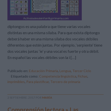
diptongos es una palabra que tiene varias vocales
distintas en una misma sílaba. Para que exista diptongo
deberá haber en una misma sílaba dos vocales débiles
diferentes que estén juntas. Por ejemplo, ‘serpiente’ tiene
dos vocales juntas ‘ie’ y una vocal es fuerte y otra débil.
En español las vocales débiles son la i […]
Publicado en:
Educación Primaria
,
Lengua
,
Tercer Ciclo
Etiquetado como:
Competencia lingüística
,
Fichas
,
imprimibles
,
Para plastificar
,
Tercero de primaria
2 SEPTIEMBRE, 2017
POR
MARÍA
Comprensión lectora » Las