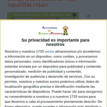
zapatillas rojas»
La
Su privacidad es importante para
nosotros
Nosotros y nuestros 1733
socios
almacenamos y/o accedemos
importancia de comprender lo que leemos La
a información en un dispositivo, como cookies, y procesamos
comprensión de textos es de vital importancia en el
datos personales, como identificadores únicos e información
estándar enviada por un dispositivo para publicidad y contenido
aprendizaje, empezando desde la comprensión de
personalizado, medición de publicidad y contenido,
oraciones simples hasta la de textos más complejos. En
investigación de audiencia y desarrollo de servicios.
Con su
ese sentido, se hace necesario escoger las lecturas para
permiso, nosotros y nuestros socios podemos utilizar datos de
niños más adecuadas, aquellas que se adapten al nivel
localización geográfica precisa e identificación mediante las
indicado para su edad. Además, […]
características de dispositivos. Puede hacer clic para otorgarnos
su consentimiento a nosotros y a nuestros 1733 socios para
que llevemos a cabo el procesamiento previamente descrito. De
Publicado en:
Educación Primaria
,
Lengua
,
Lengua
,
Primer
forma alternativa, puede acceder a información más detallada y