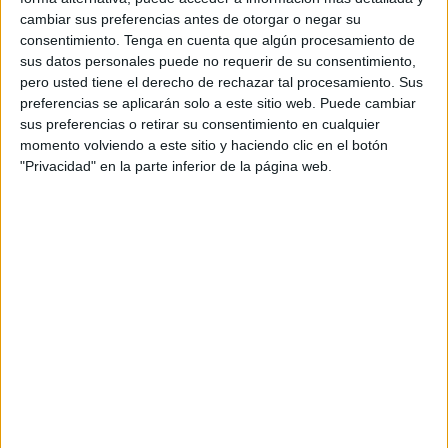
Ciclo
,
Segundo Ciclo
Etiquetado como:
Competencia
cambiar sus preferencias antes de otorgar o negar su
lingüística
,
Fichas
,
imprimibles
,
Lecturas comprensivas
,
consentimiento.
Tenga en cuenta que algún procesamiento de
Segundo de primaria
,
segundo grado
sus datos personales puede no requerir de su consentimiento,
pero usted tiene el derecho de rechazar tal procesamiento. Sus
preferencias se aplicarán solo a este sitio web. Puede cambiar
31 AGOSTO, 2017
POR
MARÍA
sus preferencias o retirar su consentimiento en cualquier
momento volviendo a este sitio y haciendo clic en el botón
Fichas puzzle para aprender las
"Privacidad" en la parte inferior de la página web.
horas
Fichas
puzzle
para
trabajar
el
aprendizaje de las horas. Fichas para recortar y hacer que
el niño encaje las piezas con la hora correcta. Fichas