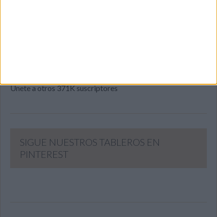
Introduce tu correo electrónico para suscribirte a este blog
y recibir notificaciones de nuevas entradas.
Dirección
de
email
SUSCRIBIR
Únete a otros 371K suscriptores
SIGUE NUESTROS TABLEROS EN
PINTEREST