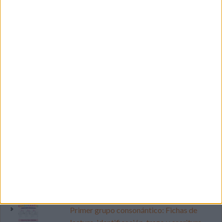
SIGUE NUESTROS TABLEROS EN
PINTEREST
LO MÁS VISITADO
Primer grupo consonántico: Fichas de