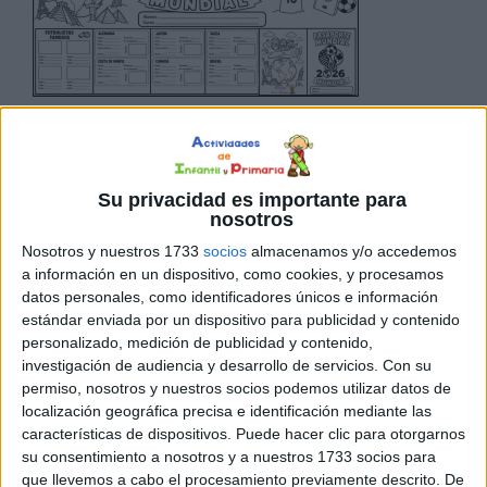
ocasiones, el aprendizaje se vuelve más significativo
cuando los alumnos sienten que están viviendo una
auténtica aventura. Con este divertido recurso
Su privacidad es importante para
“Pasaporte Mundial 2026”, aprovechamos la emoción y
nosotros
la motivación que despierta el Mundial de fútbol para
Nosotros y nuestros 1733
socios
almacenamos y/o accedemos
convertirnos en auténticos viajeros del mundo. A través
a información en un dispositivo, como cookies, y procesamos
de esta propuesta, los niños podrán recorrer diferentes
datos personales, como identificadores únicos e información
[…]
estándar enviada por un dispositivo para publicidad y contenido
personalizado, medición de publicidad y contenido,
investigación de audiencia y desarrollo de servicios.
Con su
Publicado en:
Ciencias Sociales
,
Días especiales
,
Educación
permiso, nosotros y nuestros socios podemos utilizar datos de
Primaria
,
Mundial 2026
,
Tercer Ciclo
Etiquetado como:
localización geográfica precisa e identificación mediante las
capitales de países
,
ciencias sociales
,
competencia digital
,
características de dispositivos. Puede hacer clic para otorgarnos
educación primaria
,
FÚTBOL
,
geografía
,
lugares turísticos
,
su consentimiento a nosotros y a nuestros 1733 socios para
monedas
,
motivación
,
Mundial 2026
,
países
,
pasaporte
,
que llevemos a cabo el procesamiento previamente descrito. De