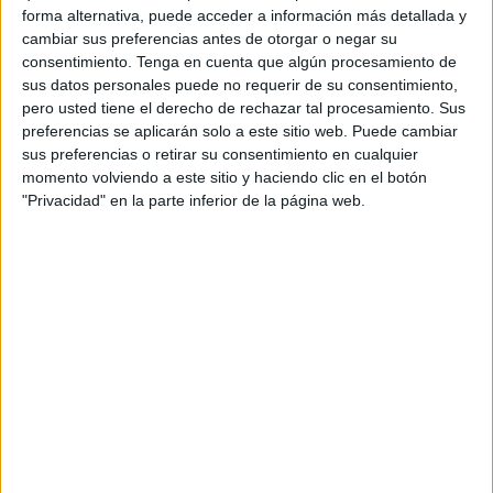
turismo
forma alternativa, puede acceder a información más detallada y
cambiar sus preferencias antes de otorgar o negar su
consentimiento.
Tenga en cuenta que algún procesamiento de
6 ABRIL, 2026
POR
MARÍA
sus datos personales puede no requerir de su consentimiento,
pero usted tiene el derecho de rechazar tal procesamiento. Sus
Súper dossier de actividades:
preferencias se aplicarán solo a este sitio web. Puede cambiar
Monedas y billetes para aprender a
sus preferencias o retirar su consentimiento en cualquier
trabajar con dinero
momento volviendo a este sitio y haciendo clic en el botón
"Privacidad" en la parte inferior de la página web.
Llega el
último
tramo
del curso
y, si hay
un
contenido que a los niños les encanta y que de verdad
tiene utilidad fuera del cole, es el dinero. Es el momento