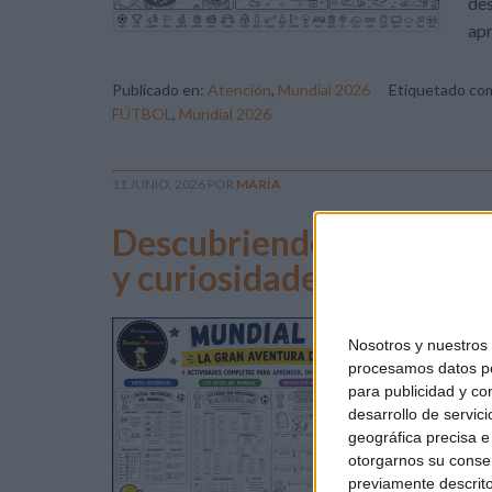
des
apr
Publicado en:
Atención
,
Mundial 2026
Etiquetado co
FÚTBOL
,
Mundial 2026
11 JUNIO, 2026
POR
MARÍA
Descubriendo el Mundial
y curiosidades
En 
Nosotros y nuestro
apr
procesamos datos per
aul
para publicidad y co
pen
desarrollo de servici
geográfica precisa e 
del
otorgarnos su conse
de 
previamente descrito