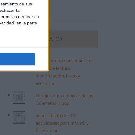
esamiento de sus
echazar tal
erencias o retirar su
vacidad" en la parte
LO MÁS VISITADO
Primer grupo consonántico:
Fichas de lectura,
identificación, trazo y
escritura
Dibujos para colorear de las
Guerreras K pop
Súper librito de 500
actividades para Infantil y
Preescolar