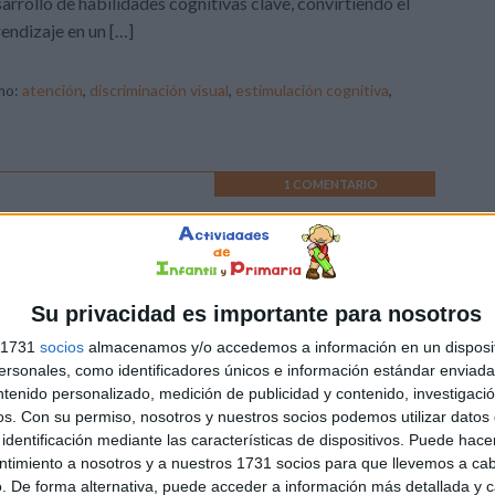
arrollo de habilidades cognitivas clave, convirtiendo el
endizaje en un […]
mo:
atención
,
discriminación visual
,
estimulación cognitiva
,
1 COMENTARIO
 2026: Pack de actividades
Su privacidad es importante para nosotros
los últimos días de curso, los materiales que combinan
s 1731
socios
almacenamos y/o accedemos a información en un disposit
endizaje, motivación y diversión son siempre un éxito en el
sonales, como identificadores únicos e información estándar enviada 
a. Por eso, hoy compartimos un cuaderno de actividades
ntenido personalizado, medición de publicidad y contenido, investigaci
sado para alumnos de Primaria que aprovecha la emoción
os.
Con su permiso, nosotros y nuestros socios podemos utilizar datos 
identificación mediante las características de dispositivos. Puede hacer
 próximo Mundial para trabajar múltiples competencias
ntimiento a nosotros y a nuestros 1731 socios para que llevemos a ca
una forma atractiva y participativa. Este cuaderno incluye
. De forma alternativa, puede acceder a información más detallada y 