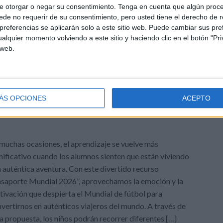
tro grandes […]
e otorgar o negar su consentimiento.
Tenga en cuenta que algún proc
de no requerir de su consentimiento, pero usted tiene el derecho de r
referencias se aplicarán solo a este sitio web. Puede cambiar sus pref
ado como:
curiosidades
,
datos curiosos
,
datos históticos
,
alquier momento volviendo a este sitio y haciendo clic en el botón "Pri
6
,
pasatiempos
,
selección
 web.
DEJA UN COMENTARIO
Un viaje por los países del
ÁS OPCIONES
ACEPTO
muchas ocasiones, el aprendizaje se vuelve más
nificativo cuando los alumnos sienten que están viviendo
 auténtica aventura. Con este divertido recurso
saporte Mundial 2026”, aprovechamos la emoción y la
ivación que despierta el Mundial de fútbol para
vertirnos en auténticos viajeros del mundo. A través de
a propuesta, los niños podrán recorrer diferentes […]