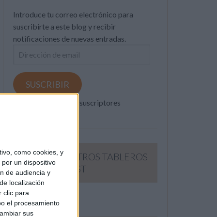
Introduce tu correo electrónico para
suscribirte a este blog y recibir
notificaciones de nuevas entradas.
Dirección
de
email
SUSCRIBIR
Únete a otros 371K suscriptores
ivo, como cookies, y
SIGUE NUESTROS TABLEROS
por un dispositivo
EN PINTEREST
ón de audiencia y
de localización
 clic para
bo el procesamiento
cambiar sus