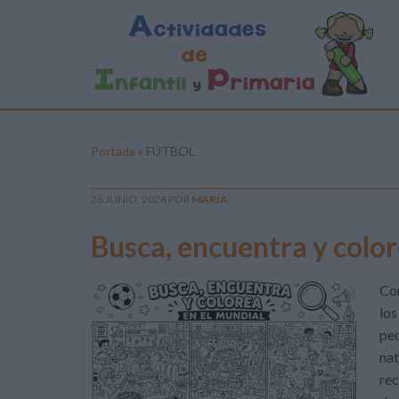
Portada
»
FÚTBOL
26 JUNIO, 2026
POR
MARÍA
Busca, encuentra y colo
Con
los
ped
nat
rec