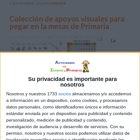
5 SEPTIEMBRE, 2023
POR
MARÍA
Colección de apoyos visuales para
pegar en la mesas de Primaria
La
Su privacidad es importante para
nosotros
Nosotros y nuestros 1733
socios
almacenamos y/o accedemos
educación es un proceso complejo que requiere que los
a información en un dispositivo, como cookies, y procesamos
maestros utilicen diversas estrategias para facilitar el
datos personales, como identificadores únicos e información
aprendizaje de los estudiantes. En las aulas de primaria,
estándar enviada por un dispositivo para publicidad y contenido
uno de los métodos más efectivos es la utilización de
personalizado, medición de publicidad y contenido,
investigación de audiencia y desarrollo de servicios.
Con su
apoyos visuales, como carteles, gráficos y tablas, que se
permiso, nosotros y nuestros socios podemos utilizar datos de
colocan en las mesas de los alumnos. Estos recursos
localización geográfica precisa e identificación mediante las