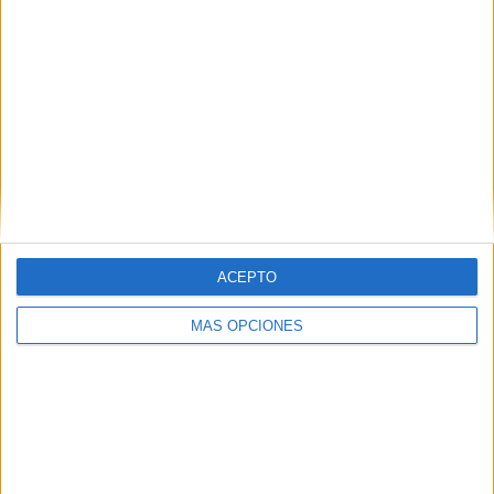
Juego de pistas con profesiones
A
ACEPTO
continuación, os comparto un divertido juego de pistas
en el que nuestros alumnos deberán identificar las
MÁS OPCIONES
palabras relacionadas con el dibujo. Además de tratarse
un excelente recurso para ejercitar el razonamiento
lógico y la estimulación cognitiva; nos permite trabajar
aspectos semánticos como las relaciones léxicas entre
palabras.