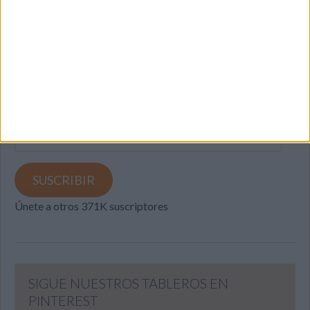
SUSCRIBETE
Introduce tu correo electrónico para suscribirte a este blog
y recibir notificaciones de nuevas entradas.
Dirección
de
email
SUSCRIBIR
Únete a otros 371K suscriptores
SIGUE NUESTROS TABLEROS EN
PINTEREST