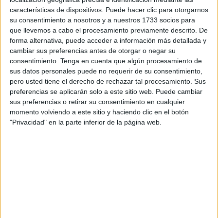
visuales […]
características de dispositivos. Puede hacer clic para otorgarnos
su consentimiento a nosotros y a nuestros 1733 socios para
que llevemos a cabo el procesamiento previamente descrito. De
Publicado en:
Ciencias Naturales
,
Ciencias Naturales
,
Ciencias
forma alternativa, puede acceder a información más detallada y
Sociales
,
Ciencias Sociales
,
Decoración
,
Educación Primaria
,
cambiar sus preferencias antes de otorgar o negar su
Lengua
,
Lengua
,
Matemáticas
,
Matemáticas
,
Primer Ciclo
,
consentimiento.
Tenga en cuenta que algún procesamiento de
Segundo Ciclo
Etiquetado como:
apoyo visual
,
Decoración
,
sus datos personales puede no requerir de su consentimiento,
educación primaria
,
Lengua
,
matemáticas
pero usted tiene el derecho de rechazar tal procesamiento. Sus
preferencias se aplicarán solo a este sitio web. Puede cambiar
sus preferencias o retirar su consentimiento en cualquier
18 MARZO, 2023
POR
MARÍA
momento volviendo a este sitio y haciendo clic en el botón
"Privacidad" en la parte inferior de la página web.
Juego de tarjetas «¿Quién tiene?…
Yo tengo» para trabajar los oficios
El juego
de
tarjetas
«¿Quién
tiene?…