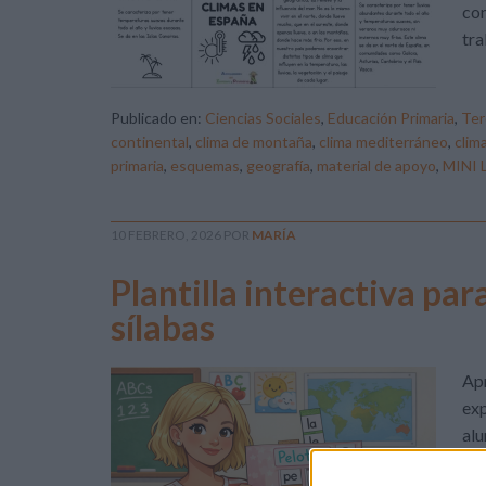
con
tra
Publicado en:
Ciencias Sociales
,
Educación Primaria
,
Ter
continental
,
clima de montaña
,
clima mediterráneo
,
clim
primaria
,
esquemas
,
geografía
,
material de apoyo
,
MINI 
10 FEBRERO, 2026
POR
MARÍA
Plantilla interactiva pa
sílabas
Apr
exp
alu
com