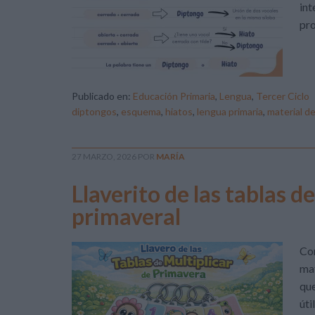
int
pro
Publicado en:
Educación Primaria
,
Lengua
,
Tercer Ciclo
diptongos
,
esquema
,
hiatos
,
lengua primaria
,
material d
27 MARZO, 2026
POR
MARÍA
Llaverito de las tablas d
primaveral
Con
mat
que
úti