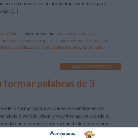
vierte en un material de apoyo imprescindible para
bajar […]
cer Ciclo
Etiquetado como:
ciencias sociales
,
clima
a océanico
,
clima subtropical
,
climas de España
,
educación
LIBRO
,
plantilla
,
plantilla editable
,
resumen
,
tercer ciclo
DEJA UN COMENTARIO
ra formar palabras de 3
ender a formar palabras puede convertirse en una
eriencia divertida, visual y muy interactiva cuando el
mnado puede mover, probar y construir. Por eso hoy
partimos una plantilla manipulativa para formar palabras