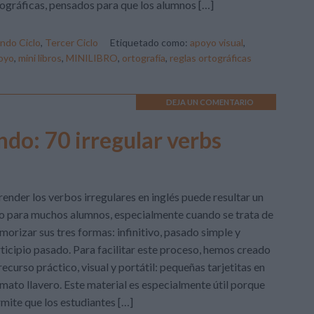
ográficas, pensados para que los alumnos […]
ndo Ciclo
,
Tercer Ciclo
Etiquetado como:
apoyo visual
,
poyo
,
mini libros
,
MINILIBRO
,
ortografía
,
reglas ortográficas
DEJA UN COMENTARIO
do: 70 irregular verbs
ender los verbos irregulares en inglés puede resultar un
o para muchos alumnos, especialmente cuando se trata de
orizar sus tres formas: infinitivo, pasado simple y
ticipio pasado. Para facilitar este proceso, hemos creado
recurso práctico, visual y portátil: pequeñas tarjetitas en
mato llavero. Este material es especialmente útil porque
mite que los estudiantes […]