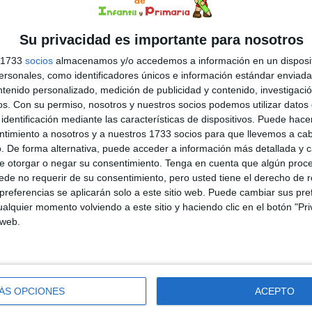
artir de sílabas, un recurso pensado para que los niños
guen con el lenguaje, experimenten y descubran cómo las
abas se unen […]
Su privacidad es importante para nosotros
s 1733
socios
almacenamos y/o accedemos a información en un disposit
sonales, como identificadores únicos e información estándar enviada 
slexia
,
Educación Infantil
,
Educación Primaria
,
Lectoescritura
,
ntenido personalizado, medición de publicidad y contenido, investigaci
do como:
actividad interactiva
,
aprender a escribir
,
aprender a
os.
Con su permiso, nosotros y nuestros socios podemos utilizar datos 
ncia silábica
,
dislexia
,
educación infantil
,
educación preescolar
,
identificación mediante las características de dispositivos. Puede hacer
ua primaria
,
material de apoyo
,
material imprimible
,
NEAE
,
ntimiento a nosotros y a nuestros 1733 socios para que llevemos a ca
. De forma alternativa, puede acceder a información más detallada y 
e otorgar o negar su consentimiento.
Tenga en cuenta que algún proc
de no requerir de su consentimiento, pero usted tiene el derecho de r
DEJA UN COMENTARIO
referencias se aplicarán solo a este sitio web. Puede cambiar sus pref
alquier momento volviendo a este sitio y haciendo clic en el botón "Pri
erbios
 web.
el aula, muchas veces los estudiantes necesitan ayudas
uales y materiales que puedan revisar rápidamente cuando
ÁS OPCIONES
ACEPTO
necesiten. Por eso, hoy compartimos un recurso especial:
mini libro sobre los tipos de adverbios, perfecto para