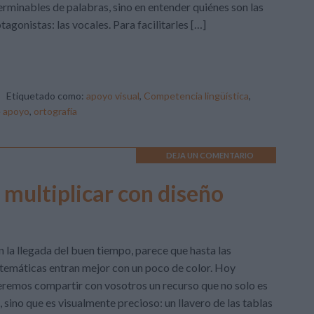
erminables de palabras, sino en entender quiénes son las
tagonistas: las vocales. Para facilitarles […]
Etiquetado como:
apoyo visual
,
Competencia lingüística
,
e apoyo
,
ortografía
DEJA UN COMENTARIO
e multiplicar con diseño
 la llegada del buen tiempo, parece que hasta las
emáticas entran mejor con un poco de color. Hoy
remos compartir con vosotros un recurso que no solo es
l, sino que es visualmente precioso: un llavero de las tablas