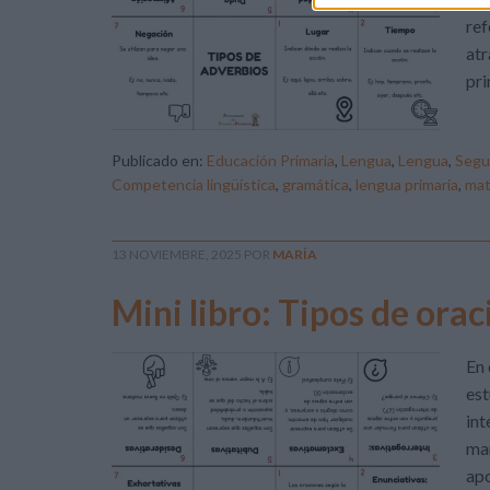
ref
atr
pri
Publicado en:
Educación Primaria
,
Lengua
,
Lengua
,
Segu
Competencia lingüística
,
gramática
,
lengua primaria
,
mat
13 NOVIEMBRE, 2025
POR
MARÍA
Mini libro: Tipos de ora
En 
est
int
man
apo