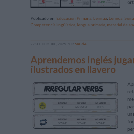
ort
Publicado en:
Educación Primaria
,
Lengua
,
Lengua
,
Segu
Competencia lingüística
,
lengua primaria
,
material de a
22 SEPTIEMBRE, 2025
POR
MARÍA
Aprendemos inglés jugan
ilustrados en llavero
Apr
ret
mem
par
un 
for
per