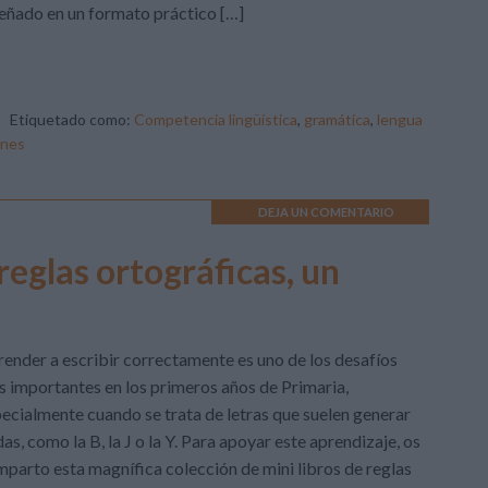
eñado en un formato práctico […]
Etiquetado como:
Competencia lingüística
,
gramática
,
lengua
ones
DEJA UN COMENTARIO
reglas ortográficas, un
ender a escribir correctamente es uno de los desafíos
 importantes en los primeros años de Primaria,
ecialmente cuando se trata de letras que suelen generar
as, como la B, la J o la Y. Para apoyar este aprendizaje, os
parto esta magnífica colección de mini libros de reglas