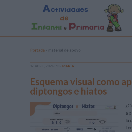
Portada
»
material de apoyo
16 ABRIL, 2026
POR
MARÍA
Esquema visual como apo
diptongos e hiatos
¿Cu
a p
la 
Len