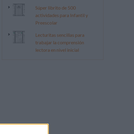
Súper librito de 500
actividades para Infantil y
Preescolar
Lecturitas sencillas para
trabajar la comprensión
lectora en nivel inicial