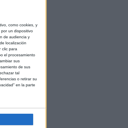
ivo, como cookies, y
por un dispositivo
ón de audiencia y
de localización
 clic para
bo el procesamiento
cambiar sus
esamiento de sus
echazar tal
erencias o retirar su
vacidad" en la parte