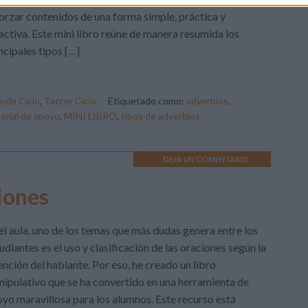
orzar contenidos de una forma simple, práctica y
activa. Este mini libro reúne de manera resumida los
ncipales tipos […]
ndo Ciclo
,
Tercer Ciclo
Etiquetado como:
adverbios
,
erial de apoyo
,
MINI LIBRO
,
tipos de adverbios
DEJA UN COMENTARIO
ciones
el aula, uno de los temas que más dudas genera entre los
udiantes es el uso y clasificación de las oraciones según la
ención del hablante. Por eso, he creado un libro
ipulativo que se ha convertido en una herramienta de
yo maravillosa para los alumnos. Este recurso está