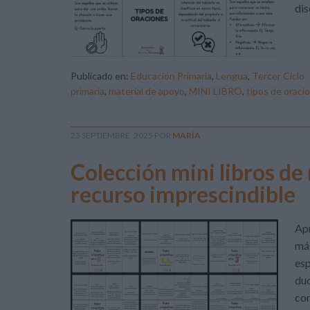
dis
Publicado en:
Educación Primaria
,
Lengua
,
Tercer Ciclo
primaria
,
material de apoyo
,
MINI LIBRO
,
tipos de oraci
23 SEPTIEMBRE, 2025
POR
MARÍA
Colección mini libros de 
recurso imprescindible
Apr
más
esp
dud
com