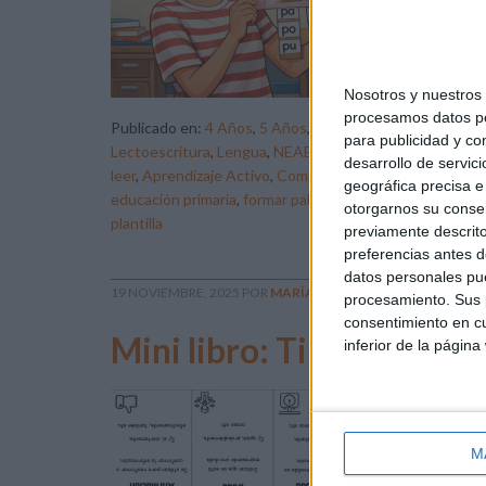
a p
jue
síl
Nosotros y nuestro
procesamos datos per
Publicado en:
4 Años
,
5 Años
,
Actividad manipulativa
,
Di
para publicidad y co
Lectoescritura
,
Lengua
,
NEAE
,
Primer Ciclo
Etiqueta
desarrollo de servici
leer
,
Aprendizaje Activo
,
Competencia lingüística
,
concie
geográfica precisa e 
educación primaria
,
formar palabras
,
lectoescritura
,
leng
otorgarnos su conse
plantilla
previamente descrito
preferencias antes d
datos personales pue
19 NOVIEMBRE, 2025
POR
MARÍA
procesamiento. Sus p
consentimiento en cu
Mini libro: Tipos de adv
inferior de la página
En 
vis
M
lo 
un 