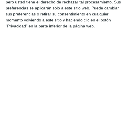
pero usted tiene el derecho de rechazar tal procesamiento. Sus
podemos aprovechar este día en el aula como un espacio
preferencias se aplicarán solo a este sitio web. Puede cambiar
para aprender, dialogar y crear, a través de actividades
sus preferencias o retirar su consentimiento en cualquier
adaptadas a […]
momento volviendo a este sitio y haciendo clic en el botón
"Privacidad" en la parte inferior de la página web.
Publicado en:
Día de la Hispanidad
,
Días especiales
Etiquetado como:
12 de octubre
,
actividades variadas
,
colorear
,
descubrimiento de América
,
efemérides
8 OCTUBRE, 2024
POR
MARÍA
Librito de pasatiempos para
trabajar el 12 de octubre
El librito
de