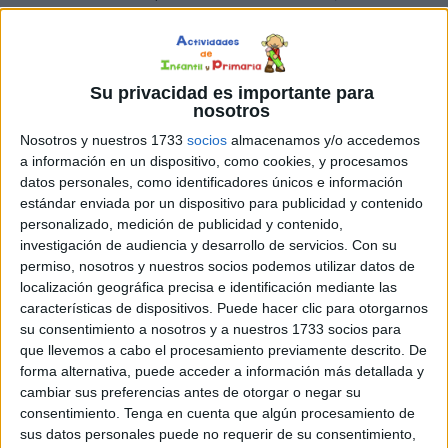
creativas
,
carabela
,
día de la Hispanidad
,
educación infantil
,
educación preescolar
,
manualidades
Su privacidad es importante para
30 SEPTIEMBRE, 2025
POR
MARÍA
nosotros
Nosotros y nuestros 1733
socios
almacenamos y/o accedemos
Actividades variadas para trabajar
a información en un dispositivo, como cookies, y procesamos
el 12 de octubre en el aula
datos personales, como identificadores únicos e información
estándar enviada por un dispositivo para publicidad y contenido
El 12 de
personalizado, medición de publicidad y contenido,
octubre
investigación de audiencia y desarrollo de servicios.
Con su
permiso, nosotros y nuestros socios podemos utilizar datos de
es una
localización geográfica precisa e identificación mediante las
fecha
características de dispositivos. Puede hacer clic para otorgarnos
señalada
su consentimiento a nosotros y a nuestros 1733 socios para
en
que llevemos a cabo el procesamiento previamente descrito. De
muchos
forma alternativa, puede acceder a información más detallada y
cambiar sus preferencias antes de otorgar o negar su
calendarios escolares, una oportunidad para reflexionar
consentimiento.
Tenga en cuenta que algún procesamiento de
sobre la historia, las culturas y el encuentro entre
sus datos personales puede no requerir de su consentimiento,
pueblos. En lugar de centrarnos en un solo significado,