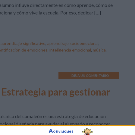
alumno influye directamente en cómo aprende, cómo se
aciona y cómo vive la escuela. Por eso, dedicar […]
:
aprendizaje significativo
,
aprendizaje socioemocional
,
entificación de emociones
,
inteligencia emocional
,
música
,
DEJA UN COMENTARIO
 Estrategia para gestionar
técnica del camaleón es una estrategia de educación
cional diseñada para ayudar al alumnado a reconocer,
ular y expresar la rabia de forma adecuada. A través de