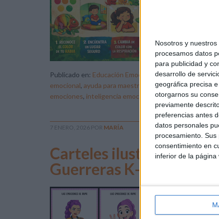
una
en 
emo
Nosotros y nuestro
procesamos datos per
para publicidad y co
desarrollo de servici
Publicado en:
Educación Emocional
Etiquetado como
geográfica precisa e 
emocional
,
ayuda para maestros
,
bienestar emocional
,
c
otorgarnos su conse
emociones
,
inteligencia emocional
,
rabia
,
reconocimient
previamente descrito
preferencias antes d
datos personales pue
7 ENERO, 2026
POR
MARÍA
procesamiento. Sus p
consentimiento en cu
Carteles ilustrativos: L
inferior de la página
Guerreras K-POP
Tra
esp
M
hac