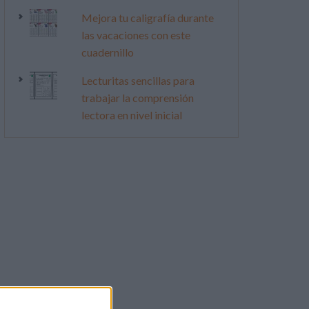
Mejora tu caligrafía durante
las vacaciones con este
cuadernillo
Lecturitas sencillas para
trabajar la comprensión
lectora en nivel inicial