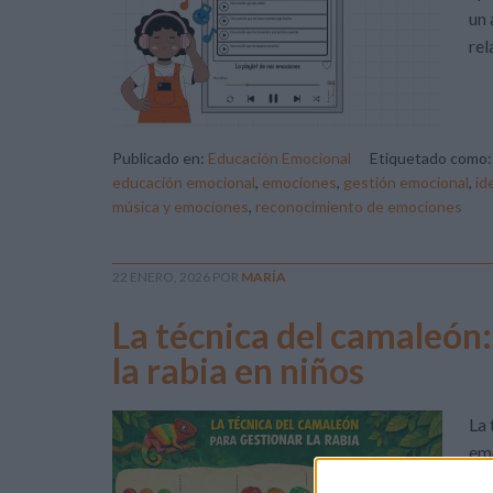
un 
rel
Publicado en:
Educación Emocional
Etiquetado como
educación emocional
,
emociones
,
gestión emocional
,
id
música y emociones
,
reconocimiento de emociones
22 ENERO, 2026
POR
MARÍA
La técnica del camaleón:
la rabia en niños
La 
emo
reg