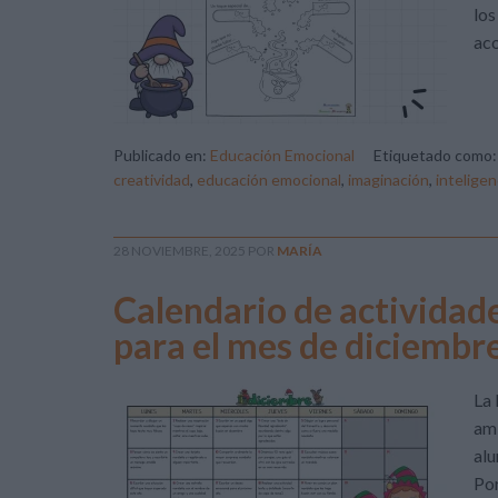
los
aco
Publicado en:
Educación Emocional
Etiquetado como
creatividad
,
educación emocional
,
imaginación
,
intelige
28 NOVIEMBRE, 2025
POR
MARÍA
Calendario de actividad
para el mes de diciembr
La 
amb
alu
Por