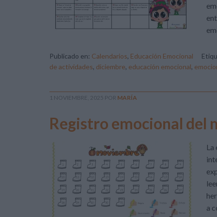
emo
ent
emo
Publicado en:
Calendarios
,
Educación Emocional
Etiq
de actividades
,
diciembre
,
educación emocional
,
emocio
1 NOVIEMBRE, 2025
POR
MARÍA
Registro emocional del
La 
int
exp
lee
her
a c