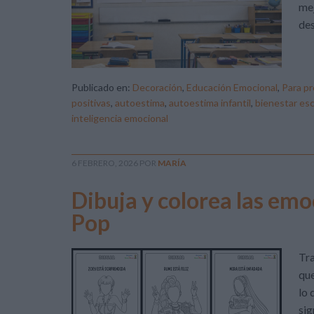
mej
des
Publicado en:
Decoración
,
Educación Emocional
,
Para p
positivas
,
autoestima
,
autoestima infantil
,
bienestar esc
inteligencia emocional
6 FEBRERO, 2026
POR
MARÍA
Dibuja y colorea las emo
Pop
Tra
que
lo 
sig