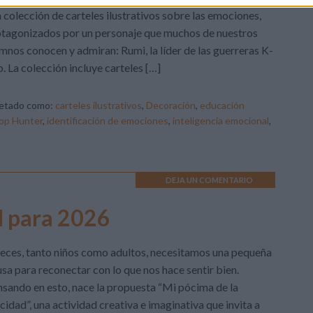
 colección de carteles ilustrativos sobre las emociones,
tagonizados por un personaje que muchos de nuestros
mnos conocen y admiran: Rumi, la líder de las guerreras K-
. La colección incluye carteles […]
uetado como:
carteles ilustrativos
,
Decoración
,
educación
op Hunter
,
identificación de emociones
,
inteligencia emocional
,
DEJA UN COMENTARIO
d para 2026
eces, tanto niños como adultos, necesitamos una pequeña
sa para reconectar con lo que nos hace sentir bien.
sando en esto, nace la propuesta “Mi pócima de la
icidad”, una actividad creativa e imaginativa que invita a