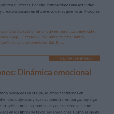
pierten su interés. Por ello, compartimos una actividad
 creativa basada en el universo de las guerreras K-pop, un
:
aprendizaje basado en las emociones
,
aprendizaje motivador
,
reras K pop
,
Guerreras K-Pop Hunter
,
hunter
,
Huntrix
,
ivación
,
reconocer emociones
,
Saja Boys
DEJA UN COMENTARIO
iones: Dinámica emocional
ndo pensamos en el aula, solemos centrarnos en
tenidos, objetivos y evaluaciones. Sin embargo, hay algo
 atraviesa todo el aprendizaje y que muchas veces no
rece en los libros de texto: las emociones. Cómo se siente