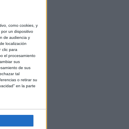
ivo, como cookies, y
por un dispositivo
ón de audiencia y
de localización
 clic para
bo el procesamiento
cambiar sus
esamiento de sus
echazar tal
erencias o retirar su
vacidad" en la parte