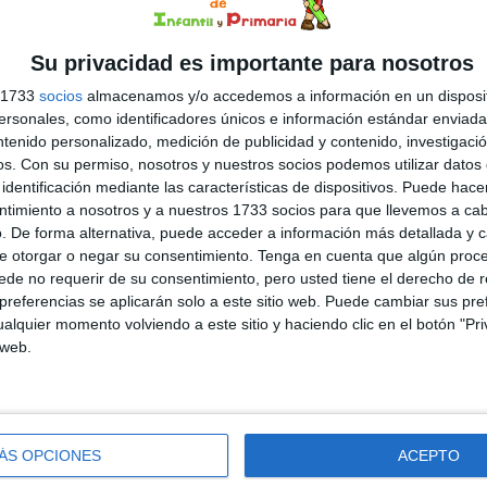
 metáfora sencilla y muy visual, el camaleón se convierte
un modelo que enseña a los niños y niñas que las
Su privacidad es importante para nosotros
ciones cambian, igual que los […]
s 1733
socios
almacenamos y/o accedemos a información en un disposit
sonales, como identificadores únicos e información estándar enviada 
ntenido personalizado, medición de publicidad y contenido, investigaci
os.
Con su permiso, nosotros y nuestros socios podemos utilizar datos 
:
aprendizaje basado en las emociones
,
autorregulación
identificación mediante las características de dispositivos. Puede hacer
alma
,
educación emocional
,
gestión de la rabia
,
identificación de
ntimiento a nosotros y a nuestros 1733 socios para que llevemos a ca
o de emociones
. De forma alternativa, puede acceder a información más detallada y 
e otorgar o negar su consentimiento.
Tenga en cuenta que algún proc
de no requerir de su consentimiento, pero usted tiene el derecho de r
DEJA UN COMENTARIO
referencias se aplicarán solo a este sitio web. Puede cambiar sus pref
alquier momento volviendo a este sitio y haciendo clic en el botón "Pri
as emociones de las
 web.
bajar las emociones en el aula es fundamental,
ecialmente en las primeras etapas educativas. Para
ÁS OPCIONES
ACEPTO
erlo de una forma cercana y motivadora, hemos creado