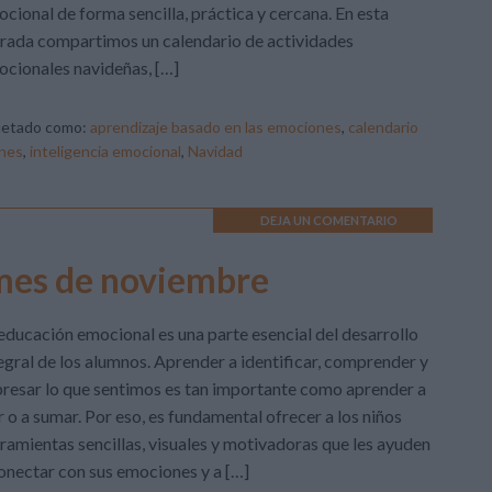
cional de forma sencilla, práctica y cercana. En esta
rada compartimos un calendario de actividades
cionales navideñas, […]
uetado como:
aprendizaje basado en las emociones
,
calendario
nes
,
inteligencia emocional
,
Navidad
DEJA UN COMENTARIO
 mes de noviembre
educación emocional es una parte esencial del desarrollo
egral de los alumnos. Aprender a identificar, comprender y
resar lo que sentimos es tan importante como aprender a
r o a sumar. Por eso, es fundamental ofrecer a los niños
ramientas sencillas, visuales y motivadoras que les ayuden
onectar con sus emociones y a […]