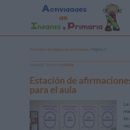
Portada
»
inteligencia emocional
»
Página 2
6 MARZO, 2026
POR
MARÍA
Estación de afirmacione
para el aula
La 
man
En 
vec