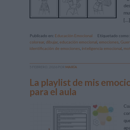
des
muy
[…]
Publicado en:
Educación Emocional
Etiquetado como
colorear
,
dibujar
,
educación emocional
,
emociones
,
Guer
identificación de emociones
,
inteligencia emocional
,
mot
5 FEBRERO, 2026
POR
MARÍA
La playlist de mis emoc
para el aula
Cua
con
que
apa