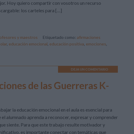
or. Hoy quiero compartir con vosotros un recurso
cargable: los carteles para […]
rofesores y maestros
Etiquetado como:
afirmaciones
olar
,
educación emocional
,
educación positiva
,
emociones
,
DEJA UN COMENTARIO
ciones de las Guerreras K-
bajar la educación emocional en el aula es esencial para
 el alumnado aprenda a reconocer, expresar y comprender
que siente. Para que este trabajo resulte motivador y
nificativo, es importante conectar con temáticas que