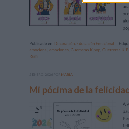
una
pro
alu
pop
Publicado en:
Decoración
,
Educación Emocional
Etiq
emocional
,
emociones
,
Guerreras K pop
,
Guerreras K-P
Rumi
2 ENERO, 2026
POR
MARÍA
Mi pócima de la felicida
A v
pau
Pen
fel