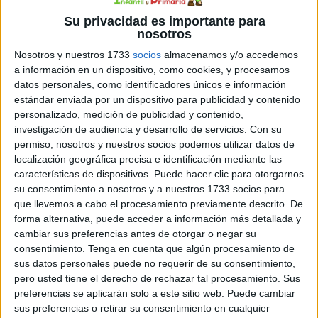
Su privacidad es importante para
8 OCTUBRE, 2025
POR
MARÍA
nosotros
Dinámica de autoestima: El espejo
Nosotros y nuestros 1733
socios
almacenamos y/o accedemos
a información en un dispositivo, como cookies, y procesamos
que me valora
datos personales, como identificadores únicos e información
estándar enviada por un dispositivo para publicidad y contenido
Queridos
personalizado, medición de publicidad y contenido,
investigación de audiencia y desarrollo de servicios.
Con su
permiso, nosotros y nuestros socios podemos utilizar datos de
localización geográfica precisa e identificación mediante las
características de dispositivos. Puede hacer clic para otorgarnos
su consentimiento a nosotros y a nuestros 1733 socios para
que llevemos a cabo el procesamiento previamente descrito. De
forma alternativa, puede acceder a información más detallada y
compañeros; en el aula, no solo enseñamos contenidos
cambiar sus preferencias antes de otorgar o negar su
académicos: también acompañamos a nuestros alumnos
consentimiento.
Tenga en cuenta que algún procesamiento de
en el descubrimiento de quiénes son, de lo que valen y de
sus datos personales puede no requerir de su consentimiento,
pero usted tiene el derecho de rechazar tal procesamiento. Sus
todo lo que pueden llegar a ser.La siguiente dinámica es
preferencias se aplicarán solo a este sitio web. Puede cambiar
una propuesta sencilla y significativa para trabajar la
sus preferencias o retirar su consentimiento en cualquier
autoimagen positiva y el autoconocimiento a través de