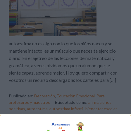
autoestima no es algo con lo que los niños nacen y se
mantiene intacto; es un músculo que necesita ejercicio
diario. En el ajetreo de las lecciones de matemáticas y
gramática, a veces olvidamos que un alumno que se
siente capaz, aprende mejor. Hoy quiero compartir con
vosotros un recurso descargable: los carteles para […]
Publicado en:
Decoración
,
Educación Emocional
,
Para
profesores y maestros
Etiquetado como:
afirmaciones
positivas
,
autoestima
,
autoestima infantil
,
bienestar escolar
,
educación emocional
,
educación positiva
,
emociones
,
inteligencia emocional