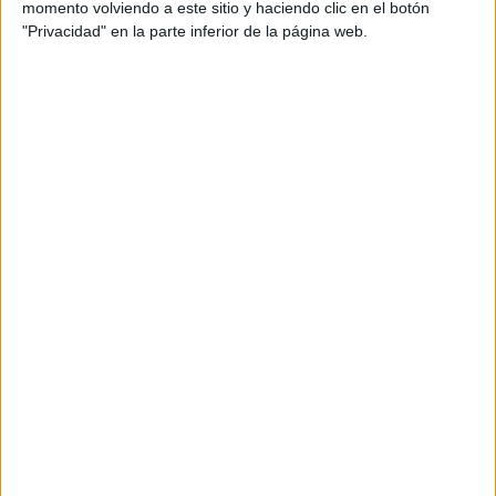
momento volviendo a este sitio y haciendo clic en el botón
un elemento […]
"Privacidad" en la parte inferior de la página web.
Publicado en:
Educación Emocional
Etiquetado como:
autoestima
,
autoestima infantil
,
bienestar emocional
,
dinámica
,
educación emocional
,
educación primaria
,
educación
secundaria
,
fortalezas
,
Inteligencia
,
reflexión
3 OCTUBRE, 2025
POR
MARÍA
Actividad día de la salud mental:
Mensajes positivos para cuidar
nuestra mente
El 10 de
octubre