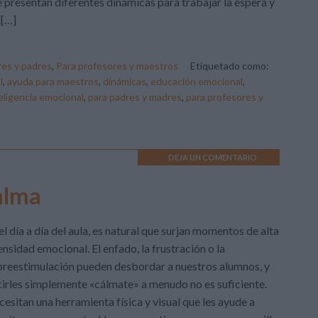
 presentan diferentes dinámicas para trabajar la espera y
 […]
es y padres
,
Para profesores y maestros
Etiquetado como:
l
,
ayuda para maestros
,
dinámicas
,
educación emocional
,
eligencia emocional
,
para padres y madres
,
para profesores y
DEJA UN COMENTARIO
calma
el día a día del aula, es natural que surjan momentos de alta
ensidad emocional. El enfado, la frustración o la
reestimulación pueden desbordar a nuestros alumnos, y
irles simplemente «cálmate» a menudo no es suficiente.
esitan una herramienta física y visual que les ayude a