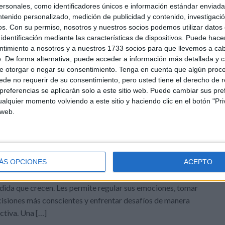
sonales, como identificadores únicos e información estándar enviada 
uetado como:
aprendizaje basado en las emociones
,
autocontrol
,
ntenido personalizado, medición de publicidad y contenido, investigaci
nes
,
estrategias
,
inteligencia emocional
,
rincón de la calma
,
os.
Con su permiso, nosotros y nuestros socios podemos utilizar datos 
identificación mediante las características de dispositivos. Puede hacer
ntimiento a nosotros y a nuestros 1733 socios para que llevemos a ca
. De forma alternativa, puede acceder a información más detallada y 
e otorgar o negar su consentimiento.
Tenga en cuenta que algún proc
DEJA UN COMENTARIO
de no requerir de su consentimiento, pero usted tiene el derecho de r
referencias se aplicarán solo a este sitio web. Puede cambiar sus pref
a tranquilidad en niños: La
alquier momento volviendo a este sitio y haciendo clic en el botón "Pri
 web.
a compañeros, hoy os quiero hablar sobre un tema muy
eresante para implementar en nuestras aulas relacionadas
 el autocontrol infantil. Recordamos que el autocontrol es
ÁS OPCIONES
ACEPTO
 habilidad crucial que todos los niños deben desarrollar a
ida que crecen. Les permite regular sus emociones, tomar
isiones más conscientes y enfrentar desafíos de manera
ctiva. Una […]