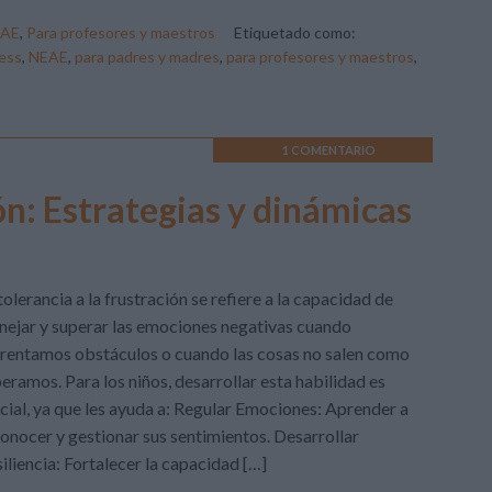
AE
,
Para profesores y maestros
Etiquetado como:
ess
,
NEAE
,
para padres y madres
,
para profesores y maestros
,
1 COMENTARIO
ión: Estrategias y dinámicas
tolerancia a la frustración se refiere a la capacidad de
ejar y superar las emociones negativas cuando
rentamos obstáculos o cuando las cosas no salen como
eramos. Para los niños, desarrollar esta habilidad es
cial, ya que les ayuda a: Regular Emociones: Aprender a
onocer y gestionar sus sentimientos. Desarrollar
iliencia: Fortalecer la capacidad […]