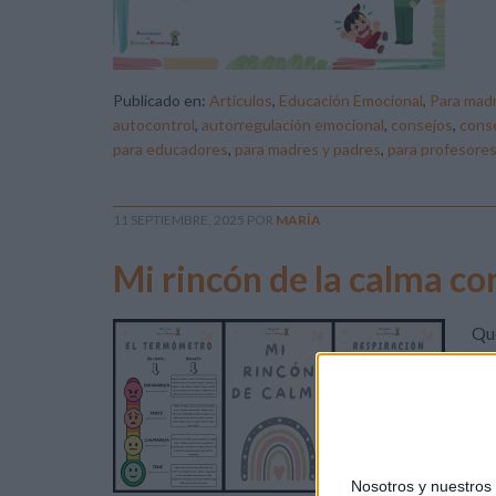
Publicado en:
Artículos
,
Educación Emocional
,
Para madr
autocontrol
,
autorregulación emocional
,
consejos
,
conse
para educadores
,
para madres y padres
,
para profesore
11 SEPTIEMBRE, 2025
POR
MARÍA
Mi rincón de la calma c
Que
es 
ayu
com
Cal
her
Nosotros y nuestro