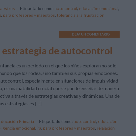
maestros
Etiquetado como:
autocontrol
,
educación emocional
,
s
,
para profesores y maestros
,
tolerancia a la frustracion
DEJA UN COMENTARIO
 estrategia de autocontrol
infancia es un periodo en el que los niños exploran no solo
mundo que los rodea, sino también sus propias emociones.
autocontrol, especialmente en situaciones de impulsividad
ra, es una habilidad crucial que se puede enseñar de manera
ctiva a través de estrategias creativas y dinámicas. Una de
as estrategias es […]
Educación Primaria
Etiquetado como:
autocontrol
,
educación
eligencia emocional
,
ira
,
para profesores y maestros
,
relajación
,