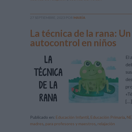
27 SEPTIEMBRE, 2023
POR
MARÍA
La técnica de la rana: Un
autocontrol en niños
El 
deb
sus
des
pro
«Té
[…]
Publicado en:
Educación Infantil
,
Educación Primaria
,
NE
madres
,
para profesores y maestros
,
relajación