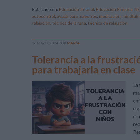
Publicado en:
Educación Infantil
,
Educación Primaria
,
NE
autocontrol
,
ayuda para maestros
,
meditación
,
mindfuln
relajación
,
técnica de la rana
,
técnica de relajación
16 MAYO, 2024
POR
MARÍA
Tolerancia a la frustrac
para trabajarla en clase
La 
man
enf
esp
cru
rec
Res