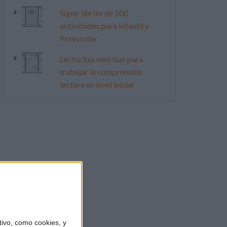
Súper librito de 500
actividades para Infantil y
Preescolar
Lecturitas sencillas para
trabajar la comprensión
lectora en nivel inicial
ivo, como cookies, y