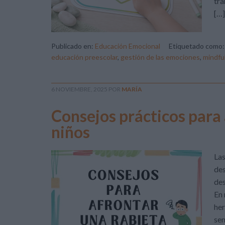
tra
[…]
Publicado en:
Educación Emocional
Etiquetado como
educación preescolar
,
gestión de las emociones
,
mindfu
6 NOVIEMBRE, 2025
POR
MARÍA
Consejos prácticos para 
niños
Las
des
des
En 
her
sen