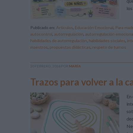
que
los
Publicado en:
Artículos
,
Educación Emocional
,
Para madr
autocontrol
,
autorregulación
,
autorregulación emociona
habilidades de autorregulación
,
habilidades sociales
,
int
maestros
,
propuestas didácticas
,
respeto de turnos
20 FEBRERO, 2026
POR
MARÍA
Trazos para volver a la 
En 
int
sob
dec
Nec