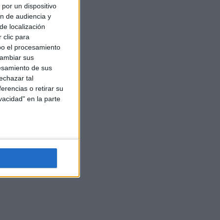
por un dispositivo
ón de audiencia y
de localización
 clic para
bo el procesamiento
cambiar sus
esamiento de sus
echazar tal
erencias o retirar su
vacidad" en la parte