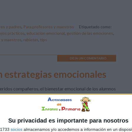
es y padres
,
Para profesores y maestros
Etiquetado como:
jos prácticos
,
educación emocional
,
gestión de las emociones
,
s y maestros
,
rabietas
,
tips
DEJA UN COMENTARIO
on estrategias emocionales
ridos compañeros, el bienestar emocional de los alumnos
tan importante como su aprendizaje académico. Para
darles a gestionar sus emociones en el día a día escolar,
partimos una cartela para crear en el aula «el Rincón de la
ma», un espacio pensado para que los niños encuentren
Su privacidad es importante para nosotros
ramientas que les ayuden a tranquilizarse y […]
s 1733
socios
almacenamos y/o accedemos a información en un disposit