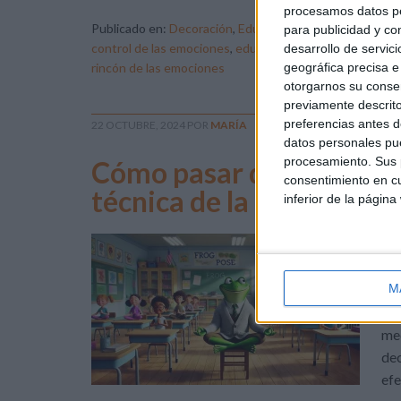
procesamos datos per
Publicado en:
Decoración
,
Educación Emocional
Etiq
para publicidad y co
control de las emociones
,
educación emocional
,
emocio
desarrollo de servici
rincón de las emociones
geográfica precisa e 
otorgarnos su conse
previamente descrito
preferencias antes d
22 OCTUBRE, 2024
POR
MARÍA
datos personales pue
procesamiento. Sus p
Cómo pasar del miedo a l
consentimiento en cu
técnica de la rana
inferior de la página
Hol
int
con
M
una
med
dec
efe