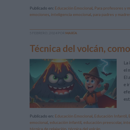
Publicado en:
Educación Emocional
,
Para profesores y 
emociones
,
inteligencia emocional
,
para padres y madre
5 FEBRERO, 2024
POR
MARÍA
Técnica del volcán, como
La 
el 
El 
e i
efe
est
Publicado en:
Educación Emocional
,
Educación Infantil
,
emocional
,
educación infantil
,
educación preescolar
,
int
técnica de relajación
,
técnica del volcán