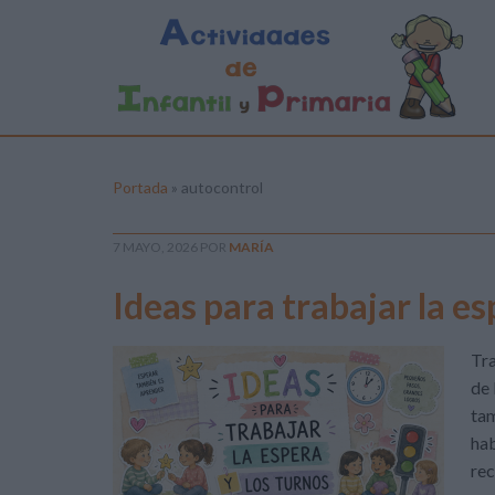
Portada
»
autocontrol
7 MAYO, 2026
POR
MARÍA
Ideas para trabajar la es
Tra
de 
tam
hab
rec