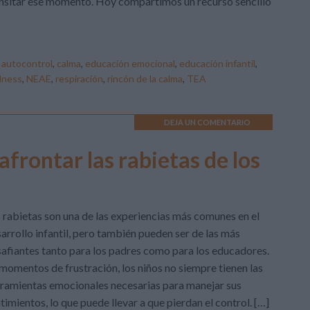
nsitar ese momento. Hoy compartimos un recurso sencillo
:
autocontrol
,
calma
,
educación emocional
,
educación infantil
,
lness
,
NEAE
,
respiración
,
rincón de la calma
,
TEA
DEJA UN COMENTARIO
afrontar las rabietas de los
 rabietas son una de las experiencias más comunes en el
arrollo infantil, pero también pueden ser de las más
afiantes tanto para los padres como para los educadores.
momentos de frustración, los niños no siempre tienen las
ramientas emocionales necesarias para manejar sus
timientos, lo que puede llevar a que pierdan el control. […]