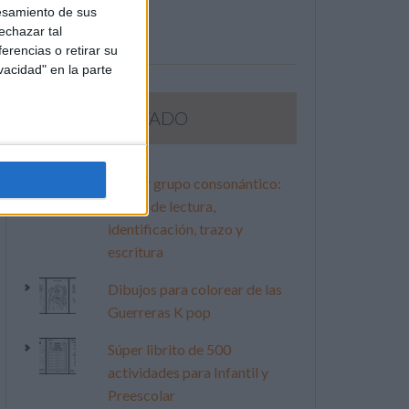
esamiento de sus
echazar tal
erencias o retirar su
vacidad" en la parte
LO MÁS VISITADO
Primer grupo consonántico:
Fichas de lectura,
identificación, trazo y
escritura
Dibujos para colorear de las
Guerreras K pop
Súper librito de 500
actividades para Infantil y
Preescolar