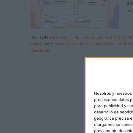
día
a d
Publicado en:
Educación Emocional
,
Estimulación cognit
emocional
,
Pensamiento crítico
,
resolución de conflicto
decisiones
Nosotros y nuestro
procesamos datos per
para publicidad y co
desarrollo de servici
geográfica precisa e 
otorgarnos su conse
previamente descrito