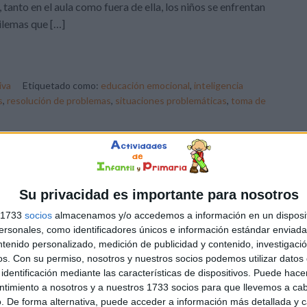
, tanto en el aula como fuera de ella, los niños se enfrentan
ilemas que […]
iva
Etiquetado como:
educación emocional
,
inteligencia
s
,
resolución de problemas
,
situaciones problemáticas
,
toma de
Su privacidad es importante para nosotros
s 1733
socios
almacenamos y/o accedemos a información en un disposit
sonales, como identificadores únicos e información estándar enviada 
ntenido personalizado, medición de publicidad y contenido, investigaci
os.
Con su permiso, nosotros y nuestros socios podemos utilizar datos 
identificación mediante las características de dispositivos. Puede hacer
ntimiento a nosotros y a nuestros 1733 socios para que llevemos a ca
. De forma alternativa, puede acceder a información más detallada y 