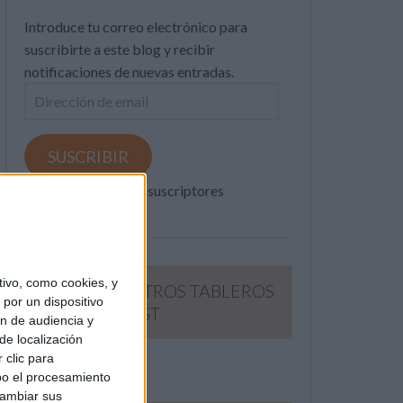
Introduce tu correo electrónico para
suscribirte a este blog y recibir
notificaciones de nuevas entradas.
Dirección
de
email
SUSCRIBIR
Únete a otros 371K suscriptores
ivo, como cookies, y
SIGUE NUESTROS TABLEROS
por un dispositivo
EN PINTEREST
ón de audiencia y
de localización
 clic para
bo el procesamiento
cambiar sus