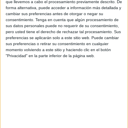
que llevemos a cabo el procesamiento previamente descrito. De
Publicado en:
4 Años
,
5 Años
,
Educación Infantil
,
forma alternativa, puede acceder a información más detallada y
Grafomotricidad
,
Grafomotricidad
,
Lectoescritura
,
cambiar sus preferencias antes de otorgar o negar su
Lectoescritura
Etiquetado como:
colorear
,
Competencia
consentimiento.
Tenga en cuenta que algún procesamiento de
matemática
,
Fichas
,
imprimibles
,
Infantil
,
Para plastificar
,
sus datos personales puede no requerir de su consentimiento,
Preescritura
pero usted tiene el derecho de rechazar tal procesamiento. Sus
preferencias se aplicarán solo a este sitio web. Puede cambiar
sus preferencias o retirar su consentimiento en cualquier
22 AGOSTO, 2017
POR
MARÍA
momento volviendo a este sitio y haciendo clic en el botón
"Privacidad" en la parte inferior de la página web.
Puzzle para trabajar los opuestos
Puzzle
para
trabajar
los
opuestos, podemos componer puzles con diferentes