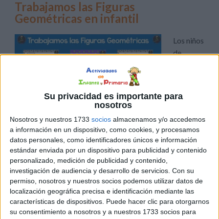
Trabajamos las Figuras
Geométricas en infantil
Los niños
de
infantil
aún no
tienen
Su privacidad es importante para
total
nosotros
visión del
Nosotros y nuestros 1733
socios
almacenamos y/o accedemos
mundo que los rodea, ellos solo disfrutan aprendiendo
a información en un dispositivo, como cookies, y procesamos
mientras descubren formas y colores. Las figuras
datos personales, como identificadores únicos e información
geométricas forman parte de su aprendizaje desde muy
estándar enviada por un dispositivo para publicidad y contenido
personalizado, medición de publicidad y contenido,
pequeños, las principales: cuadrado, triángulos y círculos
investigación de audiencia y desarrollo de servicios.
Con su
adquieren significado cuando junto a su maestra
permiso, nosotros y nuestros socios podemos utilizar datos de
aprendan a distinguirlos. Fichas para escribir y colorear,
localización geográfica precisa e identificación mediante las
descargables […]
características de dispositivos. Puede hacer clic para otorgarnos
su consentimiento a nosotros y a nuestros 1733 socios para