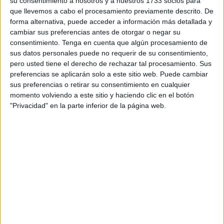
su consentimiento a nosotros y a nuestros 1733 socios para
que llevemos a cabo el procesamiento previamente descrito. De
Publicado en:
5 Años
,
Dislexia
,
Educación Infantil
,
Educación
forma alternativa, puede acceder a información más detallada y
Primaria
,
Lectoescritura
,
Lengua
,
Primer Ciclo
Etiquetado
cambiar sus preferencias antes de otorgar o negar su
como:
Competencia lingüística
,
dislexia
,
educación infantil
,
consentimiento.
Tenga en cuenta que algún procesamiento de
educación preescolar
,
iniciación lectoescritura
,
lectoescritura
,
sus datos personales puede no requerir de su consentimiento,
lengua primaria
,
mayúscula
,
minúscula
,
NEAE
,
Para plastificar
,
pero usted tiene el derecho de rechazar tal procesamiento. Sus
plantillas
,
sílabas trabadas
,
trastorno de lectoescritura
preferencias se aplicarán solo a este sitio web. Puede cambiar
sus preferencias o retirar su consentimiento en cualquier
momento volviendo a este sitio y haciendo clic en el botón
24 JULIO, 2025
POR
MARÍA
"Privacidad" en la parte inferior de la página web.
Fichas forma sílabas en mayúscula
y minúscula con todas las letras del
abecedario
Queridos