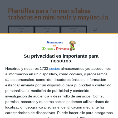
Plantillas para formar sílabas
trabadas en minúscula y mayúscula
El
Su privacidad es importante para
nosotros
Nosotros y nuestros 1733
socios
almacenamos y/o accedemos
aprendizaje de las sílabas trabadas suele ser un reto
a información en un dispositivo, como cookies, y procesamos
dentro del proceso de lectoescritura, ya que requieren un
datos personales, como identificadores únicos e información
estándar enviada por un dispositivo para publicidad y contenido
mayor nivel de atención y coordinación fonológica. Para
personalizado, medición de publicidad y contenido,
facilitar este paso, hoy compartimos unas plantillas muy
investigación de audiencia y desarrollo de servicios.
Con su
prácticas con las que los alumnos podrán formar sílabas
permiso, nosotros y nuestros socios podemos utilizar datos de
trabadas tanto en mayúscula como en minúscula. La
localización geográfica precisa e identificación mediante las
dinámica es sencilla: […]
características de dispositivos. Puede hacer clic para otorgarnos