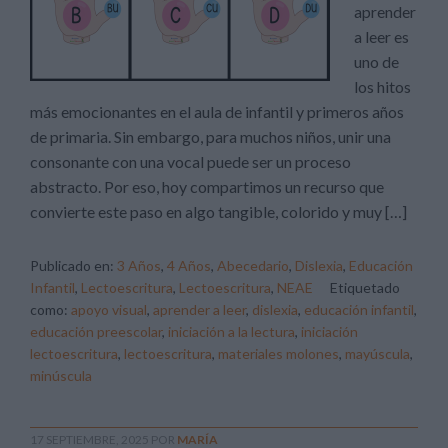
aprender
a leer es
uno de
los hitos
más emocionantes en el aula de infantil y primeros años
de primaria. Sin embargo, para muchos niños, unir una
consonante con una vocal puede ser un proceso
abstracto. Por eso, hoy compartimos un recurso que
convierte este paso en algo tangible, colorido y muy […]
Publicado en:
3 Años
,
4 Años
,
Abecedario
,
Dislexia
,
Educación
Infantil
,
Lectoescritura
,
Lectoescritura
,
NEAE
Etiquetado
como:
apoyo visual
,
aprender a leer
,
dislexia
,
educación infantil
,
educación preescolar
,
iniciación a la lectura
,
iniciación
lectoescritura
,
lectoescritura
,
materiales molones
,
mayúscula
,
minúscula
17 SEPTIEMBRE, 2025
POR
MARÍA