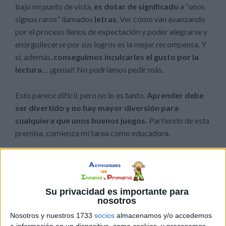
bajo mi punto de vista,
es dotar de significado
a “unos
signos raros” llamados
letras
. Ver cómo van avanzando
por el proceso llenos de expectación y poder alegrarse y
enorgullecerse por sus logros es la mejor recompensa. Y
si, además,
conseguimos inculcarles el gusto por la
lectura
… ¡genial! No podríamos pedir más.
Esto parece difícil, pero no lo es tanto.
Aprender debe
ser divertido y no hay mayor diversión para
cualquiera que unos buenos juegos.
Partiendo de esta
premisa, comienza mi tarea como educadora.
Su privacidad es importante para
nosotros
Nosotros y nuestros 1733
socios
almacenamos y/o accedemos
a información en un dispositivo, como cookies, y procesamos