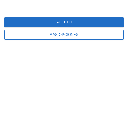
campos obligatorios están marcados con
*
Comentario
*
ACEPTO
MÁS OPCIONES
Nombre
*
Correo electrónico
*