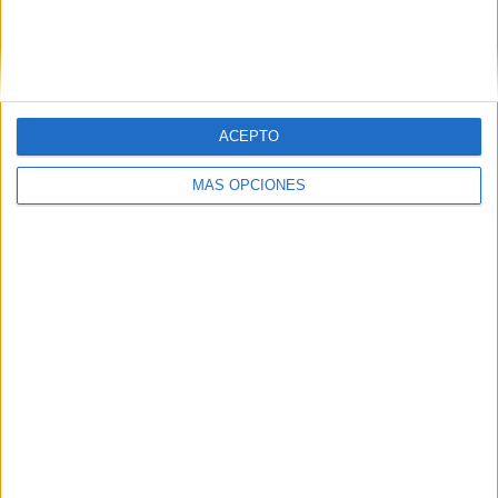
los Reyes
Magos
Dibujos para
colorear y dar
ACEPTO
la bienvenida
al 2026 con
MÁS OPCIONES
las Guerreras
K-Pop
Plantilla «Mi
vision board
2026»