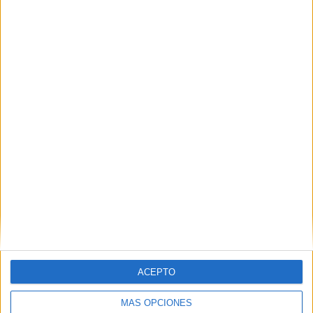
Pack
actividades
inicio de
trimestre:
Reconectand
o tras las
vacaciones
Banderines
«Asi fueron
mis
vacaciones de
Navidad…»
Planifica la
ACEPTO
noche más
mágica del
MÁS OPCIONES