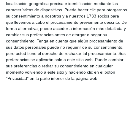
proporcionando a los niños la oportunidad de aprender
localización geográfica precisa e identificación mediante las
nuevas palabras y enriquecer su léxico de una manera
características de dispositivos. Puede hacer clic para otorgarnos
su consentimiento a nosotros y a nuestros 1733 socios para
lúdica y significativa. A medida que los niños exploran las
que llevemos a cabo el procesamiento previamente descrito. De
páginas del cuadernillo, […]
forma alternativa, puede acceder a información más detallada y
cambiar sus preferencias antes de otorgar o negar su
Publicado en:
5 Años
,
Lectoescritura
,
Lectoescritura
,
Lengua
,
consentimiento.
Tenga en cuenta que algún procesamiento de
Primer Ciclo
Etiquetado como:
Competencia lingüística
,
sus datos personales puede no requerir de su consentimiento,
pero usted tiene el derecho de rechazar tal procesamiento. Sus
descargables
,
fichas imprimibles
,
Infantil
,
lectoescritura
,
preferencias se aplicarán solo a este sitio web. Puede cambiar
Navidad
,
Primer grado
,
Primero de primaria
sus preferencias o retirar su consentimiento en cualquier
momento volviendo a este sitio y haciendo clic en el botón
"Privacidad" en la parte inferior de la página web.
15 DICIEMBRE, 2023
POR
MARÍA
Divertida actividad para los últimos
días de clase: Completa los
villancicos
A
medida