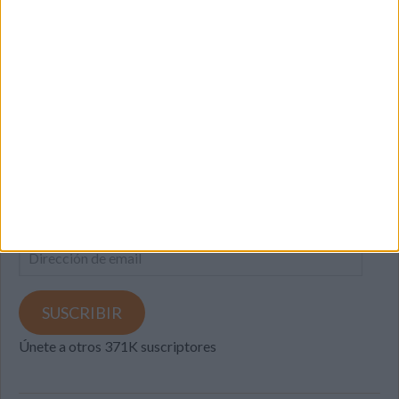
SUSCRIBETE
Introduce tu correo electrónico para suscribirte a este blog
y recibir notificaciones de nuevas entradas.
Dirección
de
email
SUSCRIBIR
Únete a otros 371K suscriptores