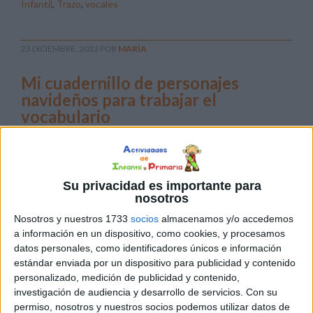
Infantil
,
Trazo
,
vocales
23 DICIEMBRE, 2023
POR
MARÍA
Mi cuadernillo de personajes
navideños para trabajar el
vocabulario
El
Su privacidad es importante para
nosotros
Nosotros y nuestros 1733
socios
almacenamos y/o accedemos
a información en un dispositivo, como cookies, y procesamos
datos personales, como identificadores únicos e información
estándar enviada por un dispositivo para publicidad y contenido
cuadernillo de personajes navideños es mucho más que
personalizado, medición de publicidad y contenido,
una serie de páginas; es una ventana al mundo del
investigación de audiencia y desarrollo de servicios.
Con su
vocabulario. Cada página presenta personajes festivos,
permiso, nosotros y nuestros socios podemos utilizar datos de