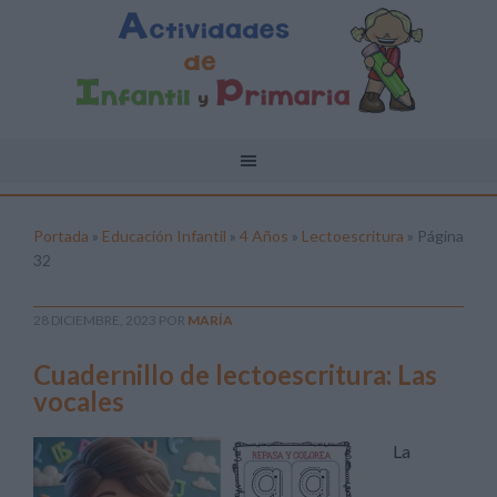
Portada
»
Educación Infantil
»
4 Años
»
Lectoescritura
»
Página
32
28 DICIEMBRE, 2023
POR
MARÍA
Cuadernillo de lectoescritura: Las
vocales
La