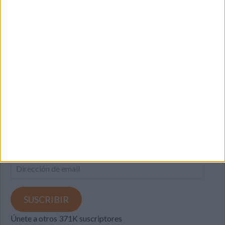
SUSCRIBETE
Introduce tu correo electrónico para suscribirte a este blog
y recibir notificaciones de nuevas entradas.
Dirección
de
email
SUSCRIBIR
Únete a otros 371K suscriptores