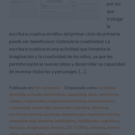
por los
que
trabajar
la
escritura creativa en niños del primer ciclo de primaria
puede ser beneficioso: Estimula la creatividad: La
escritura creativa es una actividad que fomenta la
imaginación y la creatividad de los niños, ya que les
permite explorar nuevas ideas y desarrollar su capacidad
de inventar historias y personajes. […]
Publicado en:
Sin categoría
Etiquetado como:
actividad
divertida
,
artículo
,
beneficioso
,
capacidad
,
clara
,
coherente
,
comas
,
comprender
,
comprensión lectora
,
concentración
,
creatividad
,
desarrollar
,
desarrollo cognitivo
,
disfrutar
,
escritura creativa
,
estimula
,
experiencias
,
expresión escrita
,
expresión oral
,
fomenta
,
habilidades
,
habilidades cognitivas
,
historias
,
imaginación
,
lectura
,
LECTURAS
,
memoria
,
mente
,
niños
,
nuevas ideas
,
organizar
,
palabras
,
pensamientos
,