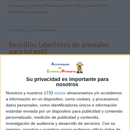
personajes
,
previas
,
Primaria
,
primer ciclo
,
resolución de
problemas
,
separadas
17 MARZO, 2023
POR
MARÍA
Sencillos laberintos de animales
para infantil
Los
Su privacidad es importante para
nosotros
Nosotros y nuestros 1733
socios
almacenamos y/o accedemos
a información en un dispositivo, como cookies, y procesamos
datos personales, como identificadores únicos e información
laberintos son un recurso pedagógico muy valioso en
estándar enviada por un dispositivo para publicidad y contenido
personalizado, medición de publicidad y contenido,
educación infantil, ya que a través de ellos se pueden
investigación de audiencia y desarrollo de servicios.
Con su
trabajar diversas habilidades y destrezas en los niños y
permiso, nosotros y nuestros socios podemos utilizar datos de