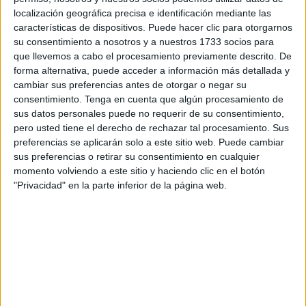
niñas. En este artículo, analizaremos la importancia de
localización geográfica precisa e identificación mediante las
trabajar los laberintos en educación infantil y las
características de dispositivos. Puede hacer clic para otorgarnos
habilidades que se pueden desarrollar a través de ellos.
su consentimiento a nosotros y a nuestros 1733 socios para
que llevemos a cabo el procesamiento previamente descrito. De
forma alternativa, puede acceder a información más detallada y
Publicado en:
3 Años
,
4 Años
,
5 Años
,
Educación Infantil
,
cambiar sus preferencias antes de otorgar o negar su
Grafomotricidad
,
Grafomotricidad
,
Grafomotricidad
consentimiento.
Tenga en cuenta que algún procesamiento de
Etiquetado como:
actividad beneficiosa
,
análisis
,
sus datos personales puede no requerir de su consentimiento,
comunicación
,
concentración
,
cooperación
,
coordinación
pero usted tiene el derecho de rechazar tal procesamiento. Sus
motora
,
creatividad
,
curiosidad
,
desafíos
,
desarrollo emocional
,
preferencias se aplicarán solo a este sitio web. Puede cambiar
desarrollo social
,
destrezas
,
destrezas cognitivas
,
diversión
,
sus preferencias o retirar su consentimiento en cualquier
educación infantil
,
entretenimiento
,
experimentación
,
formas
,
momento volviendo a este sitio y haciendo clic en el botón
frustración
,
habilidades
,
habilidades emocionales
,
habilidades
"Privacidad" en la parte inferior de la página web.
motoras
,
herramienta útil
,
laberintos
,
motivación
,
observación
,
pensamiento lógico
,
perseverancia
,
plan educativo
,
planificación
,
precisión
,
psicomotricidad
,
recomendación
,
recurso pedagógico
,
resolución de problemas
,
soluciones
,
vida
cotidiana
9 MARZO, 2023
POR
MARÍA