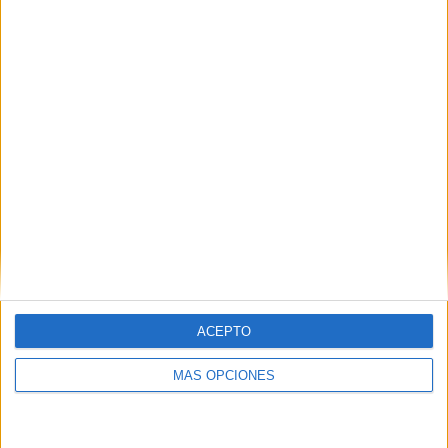
matemática
,
imprimibles
,
juego de lengua
,
juego educativo
,
juego matemático
,
lengua primaria
,
matrículas de coches
,
recurso didáctico
28 NOVIEMBRE, 2023
POR
MARÍA
Recurso didáctico ilustrativo:
Aprendemos las partes de la célula
animal y la célula vegetal
En
ACEPTO
MÁS OPCIONES
Actividades de Infantil y Primaria, nos sumergimos en el