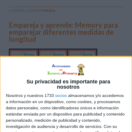
21 ENERO, 2026
POR
MARÍA
Empareja y aprende: Memory para
emparejar diferentes medidas de
longitud
Su privacidad es importante para
nosotros
Nosotros y nuestros 1733
socios
almacenamos y/o accedemos
a información en un dispositivo, como cookies, y procesamos
Aprender matemáticas puede ser un reto para muchos
datos personales, como identificadores únicos e información
alumnos, especialmente cuando se trata de conceptos
estándar enviada por un dispositivo para publicidad y contenido
que resultan abstractos, como las unidades de medida de
personalizado, medición de publicidad y contenido,
longitud. Para hacer que este aprendizaje sea más
investigación de audiencia y desarrollo de servicios.
Con su
divertido y significativo, compartimos una colección de