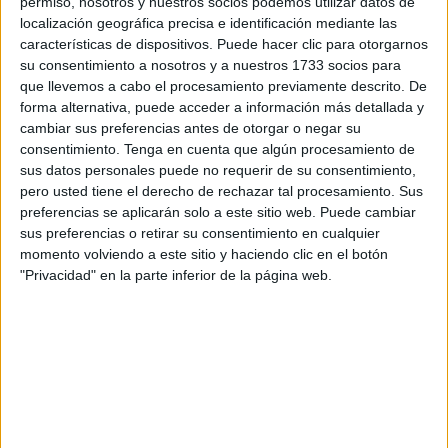
permiso, nosotros y nuestros socios podemos utilizar datos de
tarjetas educativas tipo Memory, diseñada para que los
localización geográfica precisa e identificación mediante las
características de dispositivos. Puede hacer clic para otorgarnos
alumnos puedan emparejar cada medida con su
su consentimiento a nosotros y a nuestros 1733 socios para
equivalente […]
que llevemos a cabo el procesamiento previamente descrito. De
forma alternativa, puede acceder a información más detallada y
Publicado en:
Educación Primaria
,
Matemáticas
,
Tercer Ciclo
cambiar sus preferencias antes de otorgar o negar su
consentimiento.
Tenga en cuenta que algún procesamiento de
Etiquetado como:
aprendizaje basado en el juego
,
sus datos personales puede no requerir de su consentimiento,
Competencia matemática
,
emparejar
,
juego manipulativo
,
pero usted tiene el derecho de rechazar tal procesamiento. Sus
juego matemático
,
longitud
,
matemáticas primaria
,
recurso
preferencias se aplicarán solo a este sitio web. Puede cambiar
didáctico
,
unidades de medida
sus preferencias o retirar su consentimiento en cualquier
momento volviendo a este sitio y haciendo clic en el botón
"Privacidad" en la parte inferior de la página web.
11 ENERO, 2026
POR
MARÍA
Foldables de Stranger Things para
trabajar la escritura creativa: Crea,
describe e imagina
La
escritura