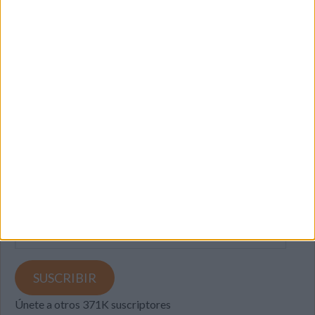
SUSCRIBETE
Introduce tu correo electrónico para suscribirte a este blog
y recibir notificaciones de nuevas entradas.
Dirección
de
email
SUSCRIBIR
Únete a otros 371K suscriptores