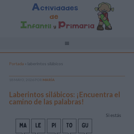
Portada
»
laberintos silábicos
18 MAYO, 2026
POR
MARÍA
Laberintos silábicos: ¡Encuentra el
camino de las palabras!
Si estás