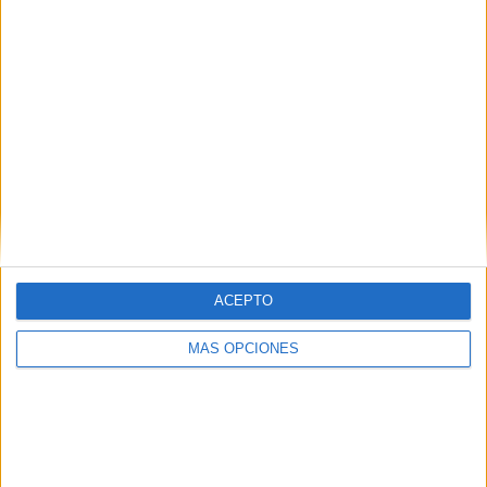
dislexia
,
laberintos
,
laberintos silábicos
,
lengua primaria
,
NEAE
,
trastorno de lectoescritura
3 OCTUBRE, 2023
POR
MARÍA
Laberintos silábicos
Los
ACEPTO
MÁS OPCIONES
laberintos silábicos requieren que el individuo se
concentre, preste atención a los detalles y resuelva
problemas de manera activa. Esto estimula la función
cognitiva y mejora la capacidad de atención, lo que