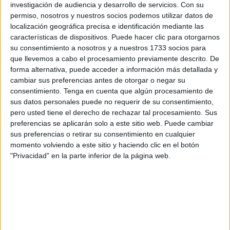
laberintos silábicos
,
lectoescritura
,
lengua primaria
,
sílaba
investigación de audiencia y desarrollo de servicios.
Con su
inicial
permiso, nosotros y nuestros socios podemos utilizar datos de
localización geográfica precisa e identificación mediante las
características de dispositivos. Puede hacer clic para otorgarnos
11 MARZO, 2026
POR
MARÍA
su consentimiento a nosotros y a nuestros 1733 socios para
que llevemos a cabo el procesamiento previamente descrito. De
Rutas silábicas: El desafío de los
forma alternativa, puede acceder a información más detallada y
cambiar sus preferencias antes de otorgar o negar su
laberintos para formar palabras
consentimiento.
Tenga en cuenta que algún procesamiento de
sus datos personales puede no requerir de su consentimiento,
A veces,
pero usted tiene el derecho de rechazar tal procesamiento. Sus
la hoja en
preferencias se aplicarán solo a este sitio web. Puede cambiar
blanco
sus preferencias o retirar su consentimiento en cualquier
intimida
momento volviendo a este sitio y haciendo clic en el botón
"Privacidad" en la parte inferior de la página web.
a quien
está
aprendiendo a escribir. Por eso, hoy transformamos el
papel en un mapa de decisiones. Imagina un punto de