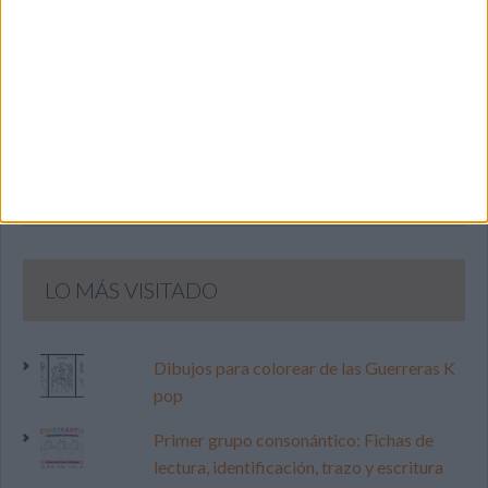
SIGUE NUESTROS TABLEROS EN
PINTEREST
LO MÁS VISITADO
Dibujos para colorear de las Guerreras K
pop
Primer grupo consonántico: Fichas de
lectura, identificación, trazo y escritura