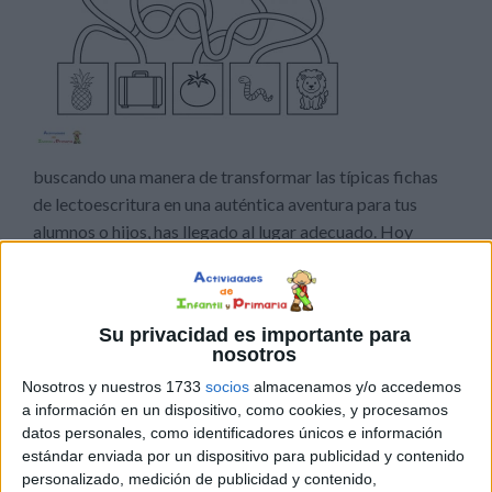
buscando una manera de transformar las típicas fichas
de lectoescritura en una auténtica aventura para tus
alumnos o hijos, has llegado al lugar adecuado. Hoy
quiero compartir con vosotros una actividad que está
siendo un éxito rotundo en el aula: Los Laberintos de la
Sílaba Inicial. Sabemos que la conciencia silábica es uno
Su privacidad es importante para
[…]
nosotros
Nosotros y nuestros 1733
socios
almacenamos y/o accedemos
Publicado en:
5 Años
,
Conciencia Fonológica
,
Conciencia
a información en un dispositivo, como cookies, y procesamos
silábica
,
Educación Infantil
,
Educación Primaria
,
Lectoescritura
,
datos personales, como identificadores únicos e información
Lengua
,
Primer Ciclo
Etiquetado como:
audición y lenguaje
,
estándar enviada por un dispositivo para publicidad y contenido
Competencia lingüística
,
conciencia silábica
,
dislexia
,
personalizado, medición de publicidad y contenido,