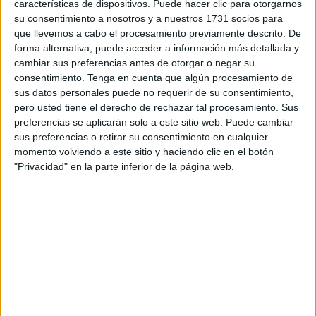
características de dispositivos. Puede hacer clic para otorgarnos
Publicado en:
Atención
,
Juegos educativos
,
Memoria
su consentimiento a nosotros y a nuestros 1731 socios para
Etiquetado como:
atención
,
estimulación cognitiva
,
que llevemos a cabo el procesamiento previamente descrito. De
funciones ejecutivas
,
juego de atención
,
juego de memoria
,
forma alternativa, puede acceder a información más detallada y
labubus
,
memoria
cambiar sus preferencias antes de otorgar o negar su
consentimiento.
Tenga en cuenta que algún procesamiento de
sus datos personales puede no requerir de su consentimiento,
8 FEBRERO, 2025
POR
MARÍA
pero usted tiene el derecho de rechazar tal procesamiento. Sus
preferencias se aplicarán solo a este sitio web. Puede cambiar
Precioso memory para jugar con
sus preferencias o retirar su consentimiento en cualquier
motivos de San Valentín
momento volviendo a este sitio y haciendo clic en el botón
"Privacidad" en la parte inferior de la página web.
El Día de
San
Valentín
es una
oportunidad perfecta para llevar actividades temáticas