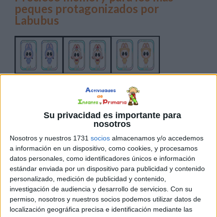
peques protagonizados por
Labubus
Su privacidad es importante para
Seguimos compartiendo materiales lúdicos y didácticos
nosotros
que favorecen el aprendizaje de los más pequeños. Hoy
Nosotros y nuestros 1731
socios
almacenamos y/o accedemos
os traemos un precioso memory, diseñado especialmente
a información en un dispositivo, como cookies, y procesamos
datos personales, como identificadores únicos e información
para estimular la atención y la memoria de una manera
estándar enviada por un dispositivo para publicidad y contenido
entretenida. Y lo mejor de todo… ¡está protagonizado
personalizado, medición de publicidad y contenido,
por los entrañables Labubus! Este juego incluye cartas
investigación de audiencia y desarrollo de servicios.
Con su
con ilustraciones de los personajes de Labubus, […]
permiso, nosotros y nuestros socios podemos utilizar datos de
localización geográfica precisa e identificación mediante las