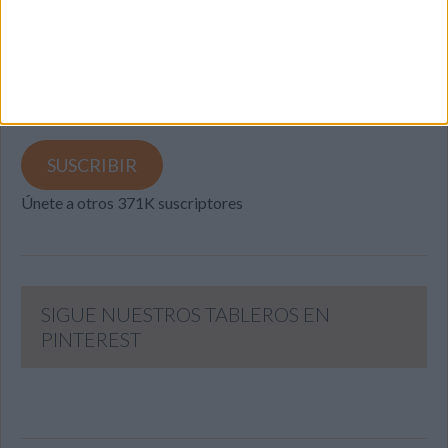
Introduce tu correo electrónico para suscribirte a este blog
y recibir notificaciones de nuevas entradas.
Dirección
de
email
SUSCRIBIR
Únete a otros 371K suscriptores
SIGUE NUESTROS TABLEROS EN
PINTEREST