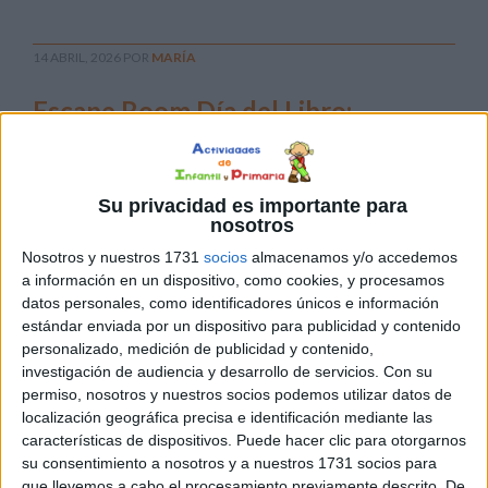
14 ABRIL, 2026
POR
MARÍA
Escape Room Día del Libro:
Propuestas para realizar en el aula
El Día del
Su privacidad es importante para
Libro es
nosotros
la fecha
Nosotros y nuestros 1731
socios
almacenamos y/o accedemos
perfecta
a información en un dispositivo, como cookies, y procesamos
para
datos personales, como identificadores únicos e información
recordar
estándar enviada por un dispositivo para publicidad y contenido
a
personalizado, medición de publicidad y contenido,
investigación de audiencia y desarrollo de servicios.
Con su
nuestros
permiso, nosotros y nuestros socios podemos utilizar datos de
alumnos que leer no es una tarea, sino una aventura. Sin
localización geográfica precisa e identificación mediante las
embargo, este año queremos ir un paso más allá de la
características de dispositivos. Puede hacer clic para otorgarnos
lectura tradicional. ¿Os imagináis convertir vuestra clase
su consentimiento a nosotros y a nuestros 1731 socios para
en un escenario de misterio donde los alumnos deben
que llevemos a cabo el procesamiento previamente descrito. De