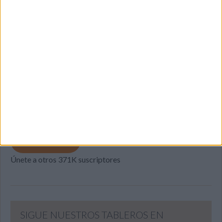
SUSCRIBETE
Introduce tu correo electrónico para suscribirte a este blog
y recibir notificaciones de nuevas entradas.
Dirección
de
email
SUSCRIBIR
Únete a otros 371K suscriptores
SIGUE NUESTROS TABLEROS EN