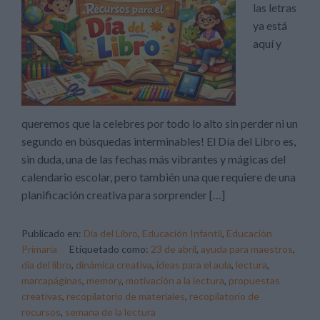
las letras
ya está
aquí y
queremos que la celebres por todo lo alto sin perder ni un
segundo en búsquedas interminables! El Día del Libro es,
sin duda, una de las fechas más vibrantes y mágicas del
calendario escolar, pero también una que requiere de una
planificación creativa para sorprender […]
Publicado en:
Día del Libro
,
Educación Infantil
,
Educación
Primaria
Etiquetado como:
23 de abril
,
ayuda para maestros
,
día del libro
,
dinámica creativa
,
ideas para el aula
,
lectura
,
marcapáginas
,
memory
,
motivación a la lectura
,
propuestas
creativas
,
recopilatorio de materiales
,
recopilatorio de
recursos
,
semana de la lectura