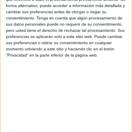
forma alternativa, puede acceder a información más detallada y
rescatar los finales de sus […]
cambiar sus preferencias antes de otorgar o negar su
consentimiento.
Tenga en cuenta que algún procesamiento de
Publicado en:
Día del Libro
,
Días especiales
Etiquetado
sus datos personales puede no requerir de su consentimiento,
como:
23 de abril
,
ABJ
,
día del libro
,
dinámica
,
escape room
,
pero usted tiene el derecho de rechazar tal procesamiento. Sus
gamificación
,
juego en el aula
,
lectura
,
misiones
,
motivación a la
preferencias se aplicarán solo a este sitio web. Puede cambiar
lectura
,
retos
,
semana del libro
sus preferencias o retirar su consentimiento en cualquier
momento volviendo a este sitio y haciendo clic en el botón
"Privacidad" en la parte inferior de la página web.
13 ABRIL, 2026
POR
MARÍA
Dinámica por el Día del Libro: Mi
biblioteca personal
El 23 de
abril se
acerca y,
como
cada año,