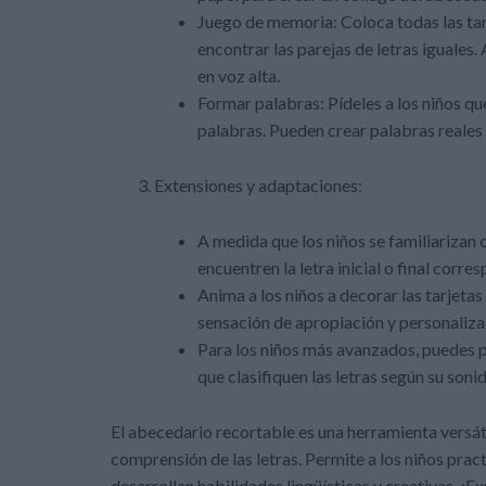
Juego de memoria: Coloca todas las tarj
encontrar las parejas de letras iguales.
en voz alta.
Formar palabras: Pídeles a los niños que
palabras. Pueden crear palabras reales 
Extensiones y adaptaciones:
A medida que los niños se familiarizan 
encuentren la letra inicial o final corre
Anima a los niños a decorar las tarjetas 
sensación de apropiación y personaliza
Para los niños más avanzados, puedes p
que clasifiquen las letras según su soni
El abecedario recortable es una herramienta versát
comprensión de las letras. Permite a los niños pract
desarrollan habilidades lingüísticas y creativas. ¡E