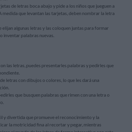
etas de letras boca abajo y pide a los niños que jueguen a
 A medida que levantan las tarjetas, deben nombrar la letra
 elijan algunas letras y las coloquen juntas para formar
o inventar palabras nuevas.
con las letras, puedes presentarles palabras y pedirles que
spondiente.
de letras con dibujos o colores, lo que les dará una
ción.
edirles que busquen palabras que rimen con una letra o
do.
il y divertida que promueve el reconocimiento y la
icar la motricidad fina al recortar y pegar, mientras
xplora el mundo de las letras de forma interactiva con este