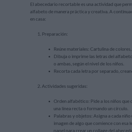
El abecedario recortable es una actividad que permit
alfabeto de manera práctica y creativa. A continuac
en casa:
Preparación:
Reúne materiales: Cartulina de colores
Dibuja o imprime las letras del alfabet
o ambas, según el nivel de los niños.
Recorta cada letra por separado, creand
Actividades sugeridas:
Orden alfabético: Pide a los niños que 
una línea recta o formando un círculo.
Palabras y objetos: Asigna a cada niño 
imagen de algo que comience con esa let
papel para crear un collage del abeceda