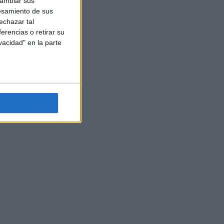
cambiar sus
esamiento de sus
echazar tal
erencias o retirar su
vacidad" en la parte