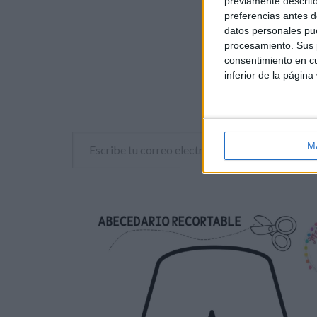
previamente descrito
Y PUEDES
preferencias antes d
datos personales pue
TODAS
NUES
procesamiento. Sus p
consentimiento en cu
inferior de la página
Escribe tu correo electrónico…
M