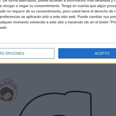
. De forma alternativa, puede acceder a información más detallada y 
ESTAR AL DÍA
DE
e otorgar o negar su consentimiento.
Tenga en cuenta que algún proc
de no requerir de su consentimiento, pero usted tiene el derecho de r
TRAS
NOVEDADES
referencias se aplicarán solo a este sitio web. Puede cambiar sus pref
alquier momento volviendo a este sitio y haciendo clic en el botón "Pri
 web.
ÁS OPCIONES
ACEPTO
SUSCRIBIRSE