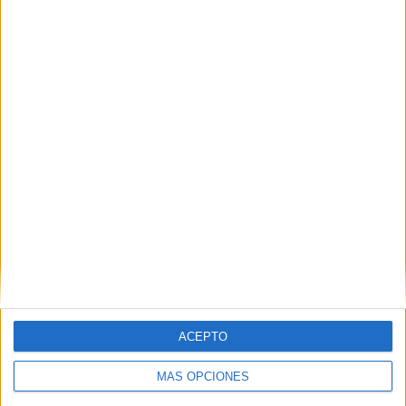
mágica del
año: Todo lo
necesario
para recibir a
los Reyes
Magos
Dibujos para
colorear y dar
la bienvenida
al 2026 con
las Guerreras
K-Pop
Plantilla «Mi
vision board
ACEPTO
2026»
MÁS OPCIONES