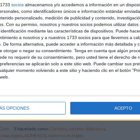
ración
,
educación primaria
,
para profesores y maestros
,
s 1733
socios
almacenamos y/o accedemos a información en un disposit
sonales, como identificadores únicos e información estándar enviada 
ntenido personalizado, medición de publicidad y contenido, investigaci
os.
Con su permiso, nosotros y nuestros socios podemos utilizar datos 
DEJA UN COMENTARIO
identificación mediante las características de dispositivos. Puede hacer
ntimiento a nosotros y a nuestros 1733 socios para que llevemos a ca
en inglés visuales y
. De forma alternativa, puede acceder a información más detallada y 
e otorgar o negar su consentimiento.
Tenga en cuenta que algún proc
de no requerir de su consentimiento, pero usted tiene el derecho de r
referencias se aplicarán solo a este sitio web. Puede cambiar sus pref
alquier momento volviendo a este sitio y haciendo clic en el botón "Pri
 te comparto una colección de bonitos carteles
 web.
cativos con los números del 1 al 10 en inglés, diseñados
ecialmente para niños y niñas en etapa infantil o en los
meros cursos de primaria. Cada cartel combina el número,
palabra escrita en inglés y una ilustración simpática con la
ÁS OPCIONES
ACEPTO
tidad de dedos correspondiente. Así, […]
Ciclo
Etiquetado como:
Carteles
,
carteles didácticos
,
colar
,
inglés
,
NÚMEROS
,
números en inglés