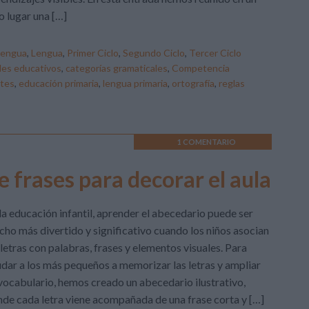
o lugar una […]
Lengua
,
Lengua
,
Primer Ciclo
,
Segundo Ciclo
,
Tercer Ciclo
les educativos
,
categorías gramaticales
,
Competencia
tes
,
educación primaria
,
lengua primaria
,
ortografía
,
reglas
1 COMENTARIO
e frases para decorar el aula
la educación infantil, aprender el abecedario puede ser
ho más divertido y significativo cuando los niños asocian
 letras con palabras, frases y elementos visuales. Para
dar a los más pequeños a memorizar las letras y ampliar
vocabulario, hemos creado un abecedario ilustrativo,
de cada letra viene acompañada de una frase corta y […]