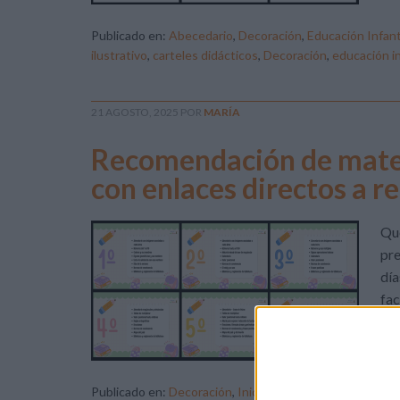
Publicado en:
Abecedario
,
Decoración
,
Educación Infant
ilustrativo
,
carteles didácticos
,
Decoración
,
educación in
21 AGOSTO, 2025
POR
MARÍA
Recomendación de materi
con enlaces directos a r
Que
pre
día
fac
re
has
Publicado en:
Decoración
,
Inicio de curso
,
Para profeso