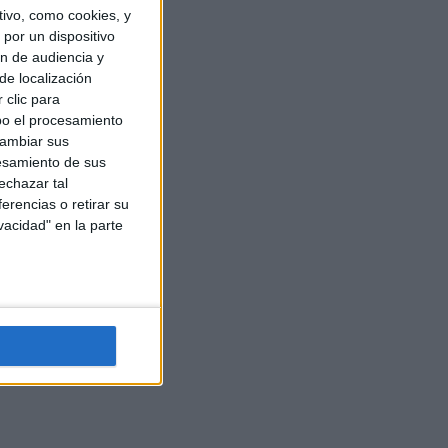
ivo, como cookies, y
por un dispositivo
ón de audiencia y
de localización
 clic para
bo el procesamiento
cambiar sus
esamiento de sus
echazar tal
erencias o retirar su
vacidad" en la parte