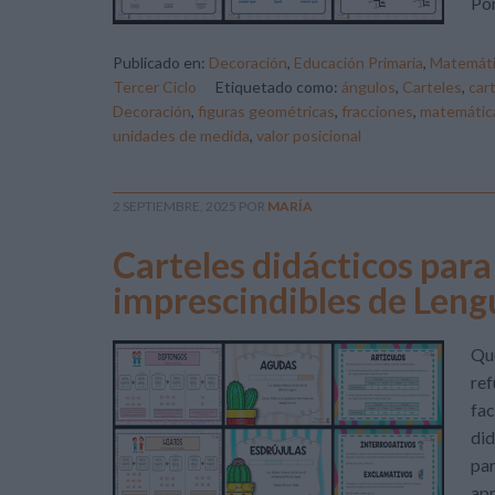
Por
Publicado en:
Decoración
,
Educación Primaria
,
Matemáti
Tercer Ciclo
Etiquetado como:
ángulos
,
Carteles
,
car
Decoración
,
figuras geométricas
,
fracciones
,
matemática
unidades de medida
,
valor posicional
2 SEPTIEMBRE, 2025
POR
MARÍA
Carteles didácticos para
imprescindibles de Leng
Que
ref
fac
did
par
apr