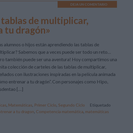
DEJA UN COMENTARIO
 tablas de multiplicar,
a tu dragón»
s alumnos o hijos están aprendiendo las tablas de
tiplicar? Sabemos que a veces puede ser todo un reto…
ro también puede ser una aventura! Hoy compartimos una
ita colección de carteles de las tablas de multiplicar,
eñados con ilustraciones inspiradas en la película animada
mo entrenar a tu dragón”. Con personajes como Hipo,
sdentao […]
cas
,
Matemáticas
,
Primer Ciclo
,
Segundo Ciclo
Etiquetado
trenar a tu dragon
,
Competencia matemática
,
matemáticas