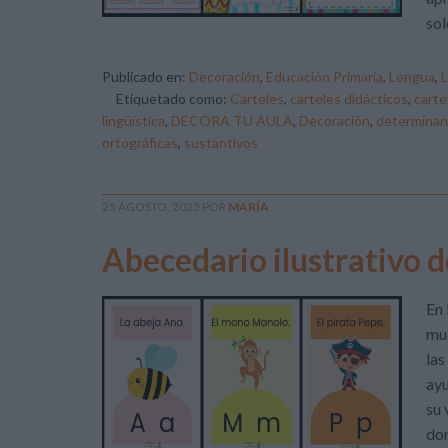
sol
Publicado en:
Decoración
,
Educación Primaria
,
Lengua
,
Etiquetado como:
Carteles
,
carteles didácticos
,
carte
lingüística
,
DECORA TU AULA
,
Decoración
,
determinan
ortográficas
,
sustantivos
25 AGOSTO, 2025
POR
MARÍA
Abecedario ilustrativo d
En 
muc
las
ayu
su 
don