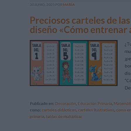
30 JUNIO, 2025
POR
MARÍA
Preciosos carteles de las
diseño «Cómo entrenar 
¿Tu
mul
¡pe
bon
dis
“Có
De
Publicado en:
Decoración
,
Educación Primaria
,
Matemáti
como:
carteles didácticos
,
carteles ilustrativos
,
como en
primaria
,
tablas de multiplicar