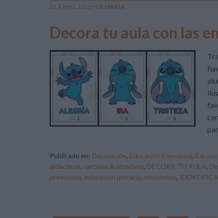
25 JUNIO, 2025
POR
MARÍA
Decora tu aula con las e
Tra
fun
alu
ilu
fav
cer
par
Publicado en:
Decoración
,
Educación Emocional
,
Educaci
didácticos
,
carteles ilustrativos
,
DECORA TU AULA
,
De
preescolar
,
educación primaria
,
emociones
,
IDENTIFIC