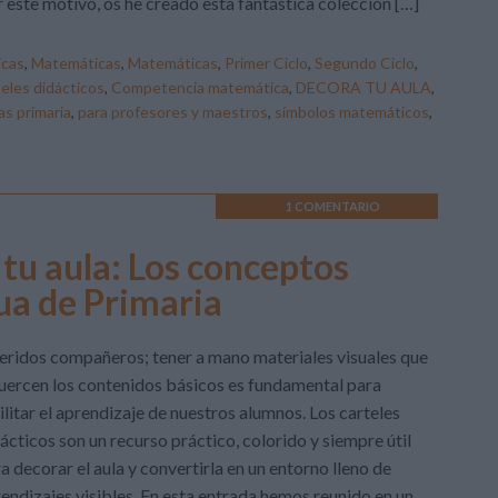
 este motivo, os he creado esta fantástica colección […]
cas
,
Matemáticas
,
Matemáticas
,
Primer Ciclo
,
Segundo Ciclo
,
teles didácticos
,
Competencia matemática
,
DECORA TU AULA
,
s primaria
,
para profesores y maestros
,
símbolos matemáticos
,
1 COMENTARIO
 tu aula: Los conceptos
ua de Primaria
ridos compañeros; tener a mano materiales visuales que
uercen los contenidos básicos es fundamental para
ilitar el aprendizaje de nuestros alumnos. Los carteles
ácticos son un recurso práctico, colorido y siempre útil
a decorar el aula y convertirla en un entorno lleno de
endizajes visibles. En esta entrada hemos reunido en un