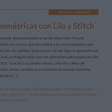
DEJA UN COMENTARIO
eométricas con Lilo y Stitch
render geometría nunca fue tan divertido! Hoy te
emos un recurso que encantará a los más pequeños: una
ección de carteles ilustrativos con las figuras geométricas
icas, protagonizados por los adorables personajes de Lilo
titch. Gracias a su diseño visual, colorido y lleno de
anto, estos carteles se convierten en una herramienta
al para […]
ción Infantil
,
Lógico-Matemática
,
Lógico-Matemática
,
Lógico-
rteles didácticos
,
Competencia matemática
,
educación infantil
,
lógica matemática