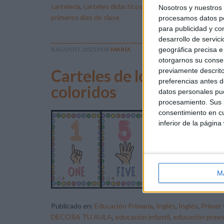
cartelería
,
carteles didácticos
,
DECORA TU AULA
,
Deco
Nosotros y nuestro
primeros días de clase
procesamos datos per
para publicidad y co
desarrollo de servici
8 AGOSTO, 2025
POR
MARÍA
geográfica precisa e 
otorgarnos su conse
Carteles de los números 
previamente descrito
preferencias antes d
coloridos
datos personales pue
procesamiento. Sus p
consentimiento en cu
Hoy
inferior de la página
edu
esp
pri
la 
M
can
Publicado en:
Educación Primaria
,
Inglés
,
Inglés
,
Primer 
DECORA TU AULA
,
educación infantil
,
educación prees