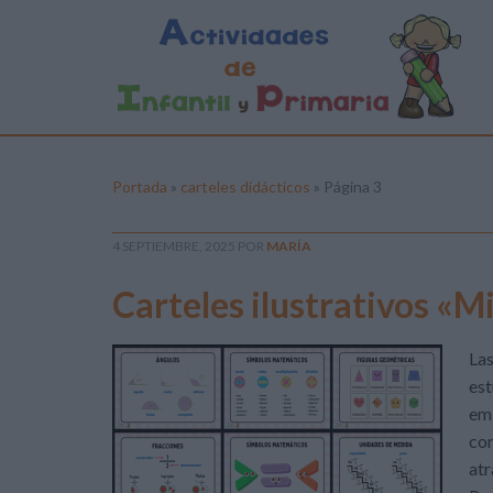
Portada
»
carteles didácticos
»
Página 3
4 SEPTIEMBRE, 2025
POR
MARÍA
Carteles ilustrativos «
Las
est
emb
con
atr