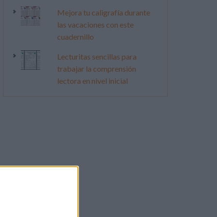
Mejora tu caligrafía durante
las vacaciones con este
cuadernillo
Lecturitas sencillas para
trabajar la comprensión
lectora en nivel inicial