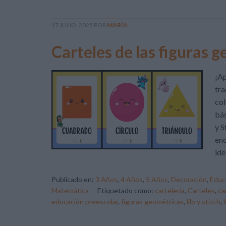
17 JULIO, 2025
POR
MARÍA
Carteles de las figuras g
¡Ap
tra
col
bás
y S
enc
ide
Publicado en:
3 Años
,
4 Años
,
5 Años
,
Decoración
,
Educa
Matemática
Etiquetado como:
cartelería
,
Carteles
,
ca
educación preescolar
,
figuras geométricas
,
lilo y stitch
,