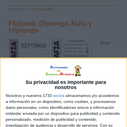
25 ENERO, 2024
POR
MARÍA
Flipbook: Diptongo, hiato y
triptongo
En el
Su privacidad es importante para
nosotros
apasionante mundo de las letras y las palabras,
Nosotros y nuestros 1733
socios
almacenamos y/o accedemos
comprender la complejidad de los diptongos, hiatos y
a información en un dispositivo, como cookies, y procesamos
datos personales, como identificadores únicos e información
triptongos es una habilidad crucial para el desarrollo
estándar enviada por un dispositivo para publicidad y contenido
lingüístico. En el blog «Actividades de Infantil y
personalizado, medición de publicidad y contenido,
Primaria», estamos emocionados de presentar una
investigación de audiencia y desarrollo de servicios.
Con su