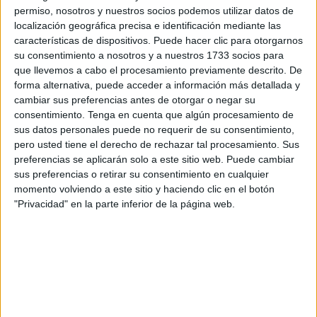
herramienta interactiva y visual: el Flipbook de
permiso, nosotros y nuestros socios podemos utilizar datos de
Diptongos, Hiato y Triptongo. Esta actividad no solo […]
localización geográfica precisa e identificación mediante las
características de dispositivos. Puede hacer clic para otorgarnos
su consentimiento a nosotros y a nuestros 1733 socios para
Publicado en:
Educación Primaria
,
Lengua
,
Lengua
,
Segundo
que llevemos a cabo el procesamiento previamente descrito. De
Ciclo
,
Tercer Ciclo
Etiquetado como:
Competencia
forma alternativa, puede acceder a información más detallada y
lingüística
,
diptongos
,
flipbook
,
gramática
,
hiatos
,
lengua
cambiar sus preferencias antes de otorgar o negar su
primaria
,
Manipulativos didácticos
,
ortografía
,
triptongo
consentimiento.
Tenga en cuenta que algún procesamiento de
sus datos personales puede no requerir de su consentimiento,
pero usted tiene el derecho de rechazar tal procesamiento. Sus
25 ENERO, 2024
POR
MARÍA
preferencias se aplicarán solo a este sitio web. Puede cambiar
sus preferencias o retirar su consentimiento en cualquier
Ejercicio de coordenadas: ¿Dónde
momento volviendo a este sitio y haciendo clic en el botón
está el monstruo?
"Privacidad" en la parte inferior de la página web.
En el