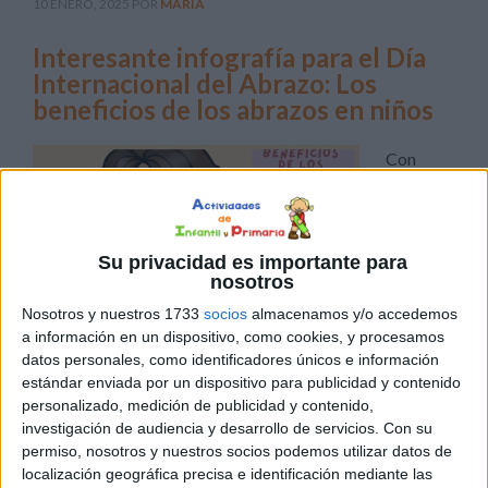
10 ENERO, 2025
POR
MARÍA
Interesante infografía para el Día
Internacional del Abrazo: Los
beneficios de los abrazos en niños
Con
motivo
de la
próxima
Su privacidad es importante para
nosotros
Nosotros y nuestros 1733
socios
almacenamos y/o accedemos
a información en un dispositivo, como cookies, y procesamos
celebración del Día Internacional del Abrazo (21 de
datos personales, como identificadores únicos e información
enero), os he diseñado una interesante infografía para
estándar enviada por un dispositivo para publicidad y contenido
personalizado, medición de publicidad y contenido,
conocer los importantes beneficios de este sencillo
investigación de audiencia y desarrollo de servicios.
Con su
gesto que a priori puede resultar insignificante pero
permiso, nosotros y nuestros socios podemos utilizar datos de
cuyos aportes son esenciales para un correcto desarrollo
localización geográfica precisa e identificación mediante las