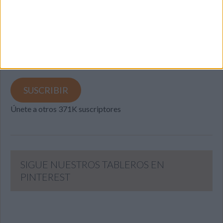
Introduce tu correo electrónico para suscribirte a este blog
y recibir notificaciones de nuevas entradas.
Dirección
de
email
SUSCRIBIR
Únete a otros 371K suscriptores
SIGUE NUESTROS TABLEROS EN
PINTEREST