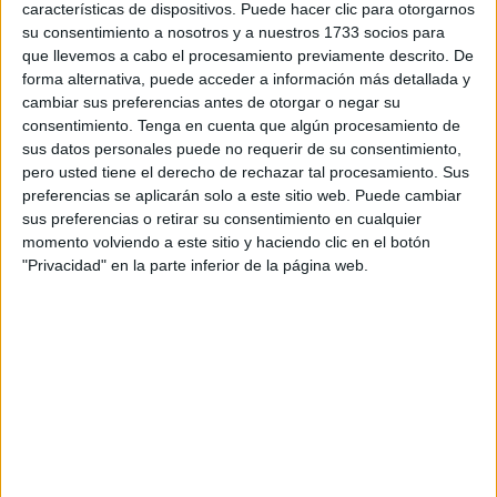
emocional y la creación de un vínculo afectivo seguro.
características de dispositivos. Puede hacer clic para otorgarnos
DESCARGAR EN […]
su consentimiento a nosotros y a nuestros 1733 socios para
que llevemos a cabo el procesamiento previamente descrito. De
forma alternativa, puede acceder a información más detallada y
Publicado en:
Educación Emocional
,
Infografía
,
Para
cambiar sus preferencias antes de otorgar o negar su
profesores y maestros
Etiquetado como:
21 de enero
,
consentimiento.
Tenga en cuenta que algún procesamiento de
abrazos
,
autoestima
,
Día Internacional del abrazo
,
educación
sus datos personales puede no requerir de su consentimiento,
emocional
,
infografía
,
inteligencia emocional
,
para madres y
pero usted tiene el derecho de rechazar tal procesamiento. Sus
padres
,
para profesores y maestros
,
vínculo afectivo
preferencias se aplicarán solo a este sitio web. Puede cambiar
sus preferencias o retirar su consentimiento en cualquier
momento volviendo a este sitio y haciendo clic en el botón
30 OCTUBRE, 2024
POR
MARÍA
"Privacidad" en la parte inferior de la página web.
Infografía: Etapas de la escritura
Sabemos
que la
escritura
es una
habilidad