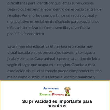
dificultades para identificar qué letras suben, cuáles
bajan o cuáles permanecen dentro del espacio central del
renglón. Por ello, hoy compartimos un recurso visual y
manipulativo especialmente diseñado para ayudar a los
niños a interiorizar de forma sencilla y divertida la
posición de cada letra.
Esta infografía educativa utiliza una estrategia muy
visual basada en tres personajes kawaii: la tortuga, la
jirafa y el mono. Cada animal representa un tipo de letra
según el lugar que ocupa en el renglón. Gracias a esta
asociación visual, el alumnado puede comprender mucho
mejor cómo distribuir las letras al escribir palabras y
frases.
Esta infografía puede utilizarse como apoyo visual
Su privacidad es importante para
permanente dentro del aula o como referencia individual
nosotros
para los alumnos que presentan dificultades en la