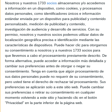
Nosotros y nuestros 1733
socios
almacenamos y/o accedemos
escritura y el uso del renglón. También resulta
a información en un dispositivo, como cookies, y procesamos
especialmente útil en actividades de copia, dictado,
datos personales, como identificadores únicos e información
caligrafía y conciencia grafomotriz.
estándar enviada por un dispositivo para publicidad y contenido
personalizado, medición de publicidad y contenido,
Una idea muy motivadora consiste en pedir a los niños
investigación de audiencia y desarrollo de servicios.
Con su
permiso, nosotros y nuestros socios podemos utilizar datos de
que clasifiquen nuevas letras o palabras según
localización geográfica precisa e identificación mediante las
pertenezcan a la tortuga, la jirafa o el mono. De esta
características de dispositivos. Puede hacer clic para otorgarnos
forma, el aprendizaje se convierte en una actividad
su consentimiento a nosotros y a nuestros 1733 socios para
manipulativa y significativa que favorece la memoria
que llevemos a cabo el procesamiento previamente descrito. De
visual y la autonomía en la escritura.
forma alternativa, puede acceder a información más detallada y
cambiar sus preferencias antes de otorgar o negar su
consentimiento.
Tenga en cuenta que algún procesamiento de
sus datos personales puede no requerir de su consentimiento,
pero usted tiene el derecho de rechazar tal procesamiento. Sus
preferencias se aplicarán solo a este sitio web. Puede cambiar
sus preferencias o retirar su consentimiento en cualquier
momento volviendo a este sitio y haciendo clic en el botón
"Privacidad" en la parte inferior de la página web.