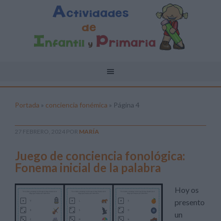
Portada
»
conciencia fonémica
»
Página 4
27 FEBRERO, 2024
POR
MARÍA
Juego de conciencia fonológica:
Fonema inicial de la palabra
Hoy os
presento
un