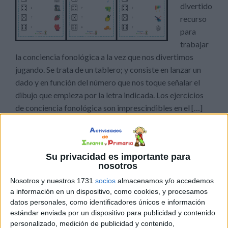
divertido
recurso
para
trabajar
la conciencia fonológica a la vez que nos divertimos
jugando. Se trata de un tablero; y consiste en lanzar un
dado y en función del número que nos toque señalar el
dibujo que empieza por la letra indicada. Los ejercicios
de conciencia fonológica son imprescindibles en el […]
Publicado en:
Conciencia Fonológica
,
Educación Primaria
,
Juegos educativos
,
Lengua
,
Primer Ciclo
Etiquetado como:
Su privacidad es importante para
Competencia lingüística
,
conciencia fonémica
,
Conciencia
nosotros
Fonológica
,
dados
,
fonemas
,
juego de lengua
,
juego educativo
,
lengua primaria
,
letra inicial
Nosotros y nuestros 1731
socios
almacenamos y/o accedemos
a información en un dispositivo, como cookies, y procesamos
datos personales, como identificadores únicos e información
12 ABRIL, 2023
POR
MARÍA
estándar enviada por un dispositivo para publicidad y contenido
personalizado, medición de publicidad y contenido,