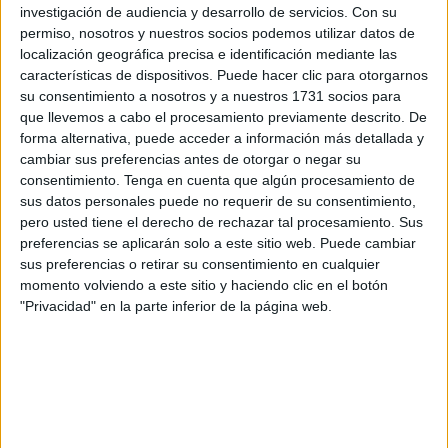
Conciencia fonológica: Formar
investigación de audiencia y desarrollo de servicios.
Con su
permiso, nosotros y nuestros socios podemos utilizar datos de
palabras cambiando la letra inicial
localización geográfica precisa e identificación mediante las
características de dispositivos. Puede hacer clic para otorgarnos
La
su consentimiento a nosotros y a nuestros 1731 socios para
que llevemos a cabo el procesamiento previamente descrito. De
forma alternativa, puede acceder a información más detallada y
cambiar sus preferencias antes de otorgar o negar su
consentimiento.
Tenga en cuenta que algún procesamiento de
sus datos personales puede no requerir de su consentimiento,
pero usted tiene el derecho de rechazar tal procesamiento. Sus
preferencias se aplicarán solo a este sitio web. Puede cambiar
sus preferencias o retirar su consentimiento en cualquier
conciencia fonológica es la capacidad de reconocer y
momento volviendo a este sitio y haciendo clic en el botón
manipular los sonidos del lenguaje hablado. Esta
"Privacidad" en la parte inferior de la página web.
habilidad es esencial para el aprendizaje de la lectura y la
escritura, ya que permite a los niños descomponer las
palabras en sus componentes sonoros y comprender
cómo los sonidos se combinan para formar palabras. En
los niños, la […]