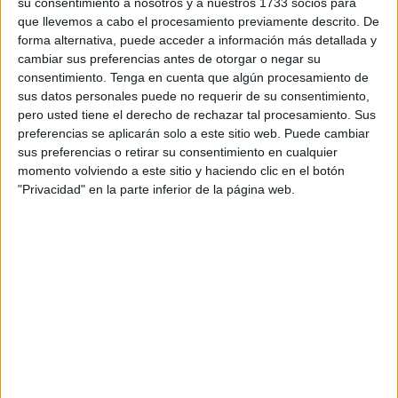
su consentimiento a nosotros y a nuestros 1733 socios para
relacionar dibujos
que llevemos a cabo el procesamiento previamente descrito. De
forma alternativa, puede acceder a información más detallada y
cambiar sus preferencias antes de otorgar o negar su
25 ENERO, 2022
POR
MARÍA
consentimiento.
Tenga en cuenta que algún procesamiento de
sus datos personales puede no requerir de su consentimiento,
Tableros para ejercitar la
pero usted tiene el derecho de rechazar tal procesamiento. Sus
preferencias se aplicarán solo a este sitio web. Puede cambiar
orientación espacial
sus preferencias o retirar su consentimiento en cualquier
momento volviendo a este sitio y haciendo clic en el botón
La
"Privacidad" en la parte inferior de la página web.
orientación espacial juega un papel muy importante en el
desarrollo psicomotor del niño; debido a que es
necesaria para actividades tan comunes como escribir