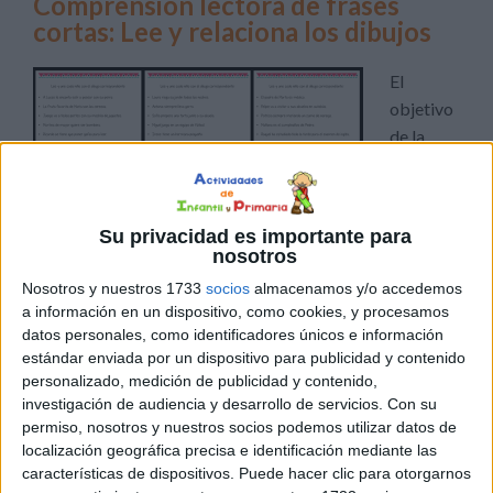
Comprensión lectora de frases
cortas: Lee y relaciona los dibujos
El
objetivo
de la
siguiente
actividad
es
Su privacidad es importante para
trabajar
nosotros
la comprensión lectora de frases cortas relacionada con
Nosotros y nuestros 1733
socios
almacenamos y/o accedemos
un dibujo. La comprensión lectora a es la capacidad de
a información en un dispositivo, como cookies, y procesamos
entender lo que se lee, tanto en referencia al significado
datos personales, como identificadores únicos e información
de las palabras que forman un texto como con respecto a
estándar enviada por un dispositivo para publicidad y contenido
personalizado, medición de publicidad y contenido,
la comprensión global en un escrito. Por eso, […]
investigación de audiencia y desarrollo de servicios.
Con su
permiso, nosotros y nuestros socios podemos utilizar datos de
Publicado en:
Comprensión lectora
,
Educación Primaria
,
localización geográfica precisa e identificación mediante las
Lengua
,
Lengua
,
Primer Ciclo
,
Segundo Ciclo
Etiquetado
características de dispositivos. Puede hacer clic para otorgarnos
como:
comprensión lectora
,
frases cortas
,
inferencias
,