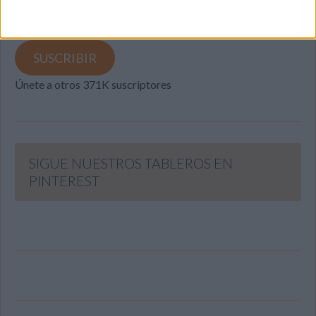
Dirección
de
email
SUSCRIBIR
Únete a otros 371K suscriptores
SIGUE NUESTROS TABLEROS EN
PINTEREST