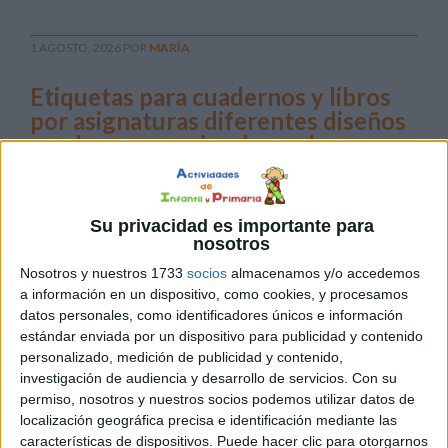
1 AGOSTO, 2026
POR
MARÍA
Etiquetas para cuadernos y libros
por asignaturas diferentes diseños
con los personajes de moda
La
Su privacidad es importante para
nosotros
Nosotros y nuestros 1733
socios
almacenamos y/o accedemos
a información en un dispositivo, como cookies, y procesamos
datos personales, como identificadores únicos e información
estándar enviada por un dispositivo para publicidad y contenido
personalizado, medición de publicidad y contenido,
organización del material escolar es mucho más sencilla
investigación de audiencia y desarrollo de servicios.
Con su
cuando cada cuaderno y libro está perfectamente
permiso, nosotros y nuestros socios podemos utilizar datos de
identificado. Por eso, hoy compartimos una preciosa
localización geográfica precisa e identificación mediante las
características de dispositivos. Puede hacer clic para otorgarnos
colección de etiquetas escolares con diseños infantiles,