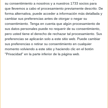
su consentimiento a nosotros y a nuestros 1733 socios para
alegres y coloridos que convertirán la vuelta al cole en
que llevemos a cabo el procesamiento previamente descrito. De
una experiencia todavía más especial. Un recurso
forma alternativa, puede acceder a información más detallada y
práctico que, además de ayudar a mantener el […]
cambiar sus preferencias antes de otorgar o negar su
consentimiento.
Tenga en cuenta que algún procesamiento de
sus datos personales puede no requerir de su consentimiento,
Publicado en:
Inicio de curso
Etiquetado como:
asignaturas
,
pero usted tiene el derecho de rechazar tal procesamiento. Sus
etiquetas
,
inicio de curso
,
material escolar
preferencias se aplicarán solo a este sitio web. Puede cambiar
sus preferencias o retirar su consentimiento en cualquier
momento volviendo a este sitio y haciendo clic en el botón
1 AGOSTO, 2026
POR
MARÍA
"Privacidad" en la parte inferior de la página web.
Calendario agosto actividades
divertidas
El mes de
agosto
es una