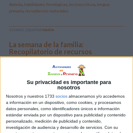
dislexia
,
habilidades fonológicas
,
lectoescritura
,
lengua
primaria
,
recopilarorio materiales
11 MAYO, 2026
POR
MARÍA
La semana de la familia:
Recopilatorio de recursos
Se
acerca el
Día de la
Su privacidad es importante para
Familia y
nosotros
sabemos
Nosotros y nuestros 1733
socios
almacenamos y/o accedemos
que
a información en un dispositivo, como cookies, y procesamos
datos personales, como identificadores únicos e información
vuestro
estándar enviada por un dispositivo para publicidad y contenido
tiempo
personalizado, medición de publicidad y contenido,
es oro. Por eso, hemos preparado esta entrada especial
investigación de audiencia y desarrollo de servicios.
Con su
para que funcione como vuestra biblioteca de consulta