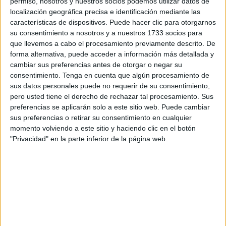
permiso, nosotros y nuestros socios podemos utilizar datos de
rápida: un lugar donde encontraréis, a un solo clic, todo lo
localización geográfica precisa e identificación mediante las
características de dispositivos. Puede hacer clic para otorgarnos
necesario para organizar una jornada inolvidable. En este
su consentimiento a nosotros y a nuestros 1733 socios para
gran recopilatorio hemos seleccionado materiales que
que llevemos a cabo el procesamiento previamente descrito. De
celebran […]
forma alternativa, puede acceder a información más detallada y
cambiar sus preferencias antes de otorgar o negar su
consentimiento.
Tenga en cuenta que algún procesamiento de
Publicado en:
Día de las Familias
,
Días especiales
Etiquetado
sus datos personales puede no requerir de su consentimiento,
como:
Día de la Familia
,
día de las familias
,
dinámica
,
familia
,
pero usted tiene el derecho de rechazar tal procesamiento. Sus
recopilarorio materiales
,
recopilatorio de recursos
preferencias se aplicarán solo a este sitio web. Puede cambiar
sus preferencias o retirar su consentimiento en cualquier
momento volviendo a este sitio y haciendo clic en el botón
26 ENERO, 2026
POR
MARÍA
"Privacidad" en la parte inferior de la página web.
La semana de la Paz
: Catálogo de
recursos con enlaces directos a los
materiales
¡Hoy