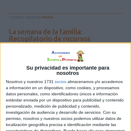
11 MAYO, 2026
POR
MARÍA
La semana de la familia:
Recopilatorio de recursos
Se
acerca el
Día de la
Su privacidad es importante para
nosotros
Familia y
sabemos
Nosotros y nuestros 1731
socios
almacenamos y/o accedemos
a información en un dispositivo, como cookies, y procesamos
que
datos personales, como identificadores únicos e información
vuestro
estándar enviada por un dispositivo para publicidad y contenido
tiempo
personalizado, medición de publicidad y contenido,
es oro. Por eso, hemos preparado esta entrada especial
investigación de audiencia y desarrollo de servicios.
Con su
para que funcione como vuestra biblioteca de consulta
permiso, nosotros y nuestros socios podemos utilizar datos de
rápida: un lugar donde encontraréis, a un solo clic, todo lo
localización geográfica precisa e identificación mediante las
características de dispositivos. Puede hacer clic para otorgarnos