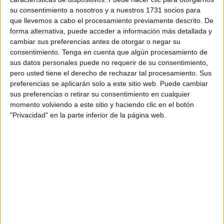
necesario para organizar una jornada inolvidable. En este
su consentimiento a nosotros y a nuestros 1731 socios para
gran recopilatorio hemos seleccionado materiales que
que llevemos a cabo el procesamiento previamente descrito. De
celebran […]
forma alternativa, puede acceder a información más detallada y
cambiar sus preferencias antes de otorgar o negar su
consentimiento.
Tenga en cuenta que algún procesamiento de
Publicado en:
Día de las Familias
,
Días especiales
Etiquetado
sus datos personales puede no requerir de su consentimiento,
como:
Día de la Familia
,
día de las familias
,
dinámica
,
familia
,
pero usted tiene el derecho de rechazar tal procesamiento. Sus
recopilarorio materiales
,
recopilatorio de recursos
preferencias se aplicarán solo a este sitio web. Puede cambiar
sus preferencias o retirar su consentimiento en cualquier
momento volviendo a este sitio y haciendo clic en el botón
11 MAYO, 2026
POR
MARÍA
"Privacidad" en la parte inferior de la página web.
Día de la Familia: Lectura y
reflexión sobre los valores
familiares
Con
motivo
del Día