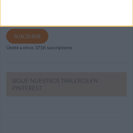
Introduce tu correo electrónico para suscribirte a este blog
y recibir notificaciones de nuevas entradas.
Dirección
de
email
SUSCRIBIR
Únete a otros 371K suscriptores
SIGUE NUESTROS TABLEROS EN
PINTEREST