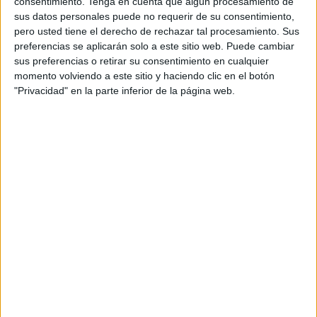
consentimiento.
Tenga en cuenta que algún procesamiento de
acompañarla que con un Calendario de Adviento
sus datos personales puede no requerir de su consentimiento,
pensado para aprender, crear y disfrutar tanto en clase
pero usted tiene el derecho de rechazar tal procesamiento. Sus
como en casa. Este año he preparado algo muy especial:
preferencias se aplicarán solo a este sitio web. Puede cambiar
un precioso […]
sus preferencias o retirar su consentimiento en cualquier
momento volviendo a este sitio y haciendo clic en el botón
"Privacidad" en la parte inferior de la página web.
Publicado en:
Días especiales
,
Educación Primaria
,
Navidad
Etiquetado como:
24 de diciembre
,
actividades de navidad
,
actividades navideñas
,
calendario de adviento
,
creatividad
,
educación primaria
,
manualidades
,
Navidad
,
pasatiempos
,
pensamiento creativo
2 DICIEMBRE, 2024
POR
MARÍA
¡La cuenta atrás para la Navidad ha
comenzado!
La