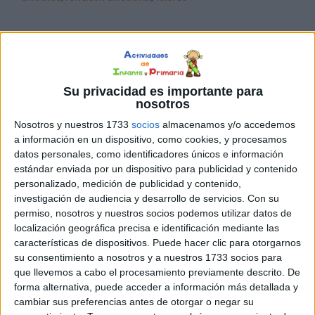
18 NOVIEMBRE, 2025
POR
MARÍA
Calendario de adviento + cuaderno
de actividades: 24 propuestas para
Su privacidad es importante para
nosotros
disfrutar en el aula y en casa
Nosotros y nuestros 1733
socios
almacenamos y/o accedemos
a información en un dispositivo, como cookies, y procesamos
datos personales, como identificadores únicos e información
estándar enviada por un dispositivo para publicidad y contenido
personalizado, medición de publicidad y contenido,
investigación de audiencia y desarrollo de servicios.
Con su
permiso, nosotros y nuestros socios podemos utilizar datos de
localización geográfica precisa e identificación mediante las
características de dispositivos. Puede hacer clic para otorgarnos
su consentimiento a nosotros y a nuestros 1733 socios para
Diciembre llega siempre cargado de magia, emociones y
que llevemos a cabo el procesamiento previamente descrito. De
una energía especial en las aulas. La espera hacia la
forma alternativa, puede acceder a información más detallada y
cambiar sus preferencias antes de otorgar o negar su
Navidad se vive intensamente, y qué mejor manera de