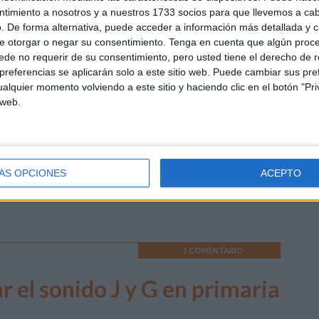
s preposiciones
ntimiento a nosotros y a nuestros 1733 socios para que llevemos a ca
. De forma alternativa, puede acceder a información más detallada y 
e otorgar o negar su consentimiento.
Tenga en cuenta que algún proc
ertidas tarjetas para trabajar las preposiciones. Tarjetas
de no requerir de su consentimiento, pero usted tiene el derecho de r
tas para imprimir. Tarjetas para conocer las
referencias se aplicarán solo a este sitio web. Puede cambiar sus pref
posiciones Descarga el recurso en formato PDF Tarjetas
alquier momento volviendo a este sitio y haciendo clic en el botón "Pri
 web.
a conocer las preposiciones
ÁS OPCIONES
ACEPTO
ndo Ciclo
,
Tercer Ciclo
Etiquetado como:
Competencia
didáticos
,
Para plastificar
,
Primaria
,
Primer grado
,
Segundo de
1 COMENTARIO
r el sonido J y G en primaria