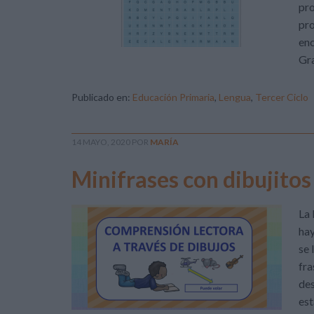
pr
pro
enc
Gra
Publicado en:
Educación Primaria
,
Lengua
,
Tercer Ciclo
14 MAYO, 2020
POR
MARÍA
Minifrases con dibujito
La 
hay
se 
fra
des
est