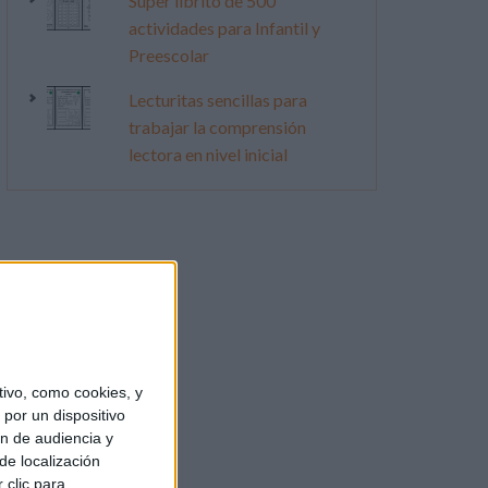
Súper librito de 500
actividades para Infantil y
Preescolar
Lecturitas sencillas para
trabajar la comprensión
lectora en nivel inicial
ivo, como cookies, y
por un dispositivo
ón de audiencia y
de localización
 clic para