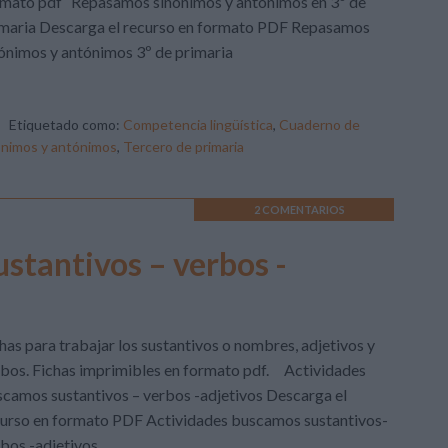
rmato pdf Repasamos sinónimos y antónimos en 3º de
imaria Descarga el recurso en formato PDF Repasamos
ónimos y antónimos 3º de primaria
Etiquetado como:
Competencia lingüística
,
Cuaderno de
ónimos y antónimos
,
Tercero de primaria
2 COMENTARIOS
stantivos – verbos -
has para trabajar los sustantivos o nombres, adjetivos y
bos. Fichas imprimibles en formato pdf. Actividades
camos sustantivos – verbos -adjetivos Descarga el
urso en formato PDF Actividades buscamos sustantivos-
bos -adjetivos