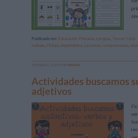
fo
pr
sin
Publicado en:
Educación Primaria
,
Lengua
,
Tercer Ciclo
trabajo
,
Fichas
,
imprimibles
,
Lecturas comprensivas
,
sin
30 ENERO, 2018
POR
MARÍA
Actividades buscamos su
adjetivos
Fic
ver
bus
rec
ver