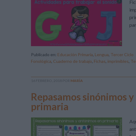
Fic
imp
pri
par
Publicado en:
Educación Primaria
,
Lengua
,
Tercer Ciclo
Fonológica
,
Cuaderno de trabajo
,
Fichas
,
imprimibles
,
Te
16 FEBRERO, 2018
POR
MARÍA
Repasamos sinónimos y 
primaria
Aqu
ant