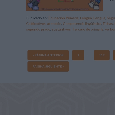
Publicado en:
Educación Primaria
,
Lengua
,
Lengua
,
Segu
Calificativos
,
atención
,
Competencia lingüística
,
Fichas
,
segundo grado
,
sustantivos
,
Tercero de primaria
,
verbo
…
« PÁGINA ANTERIOR
1
119
PÁGINA SIGUIENTE »