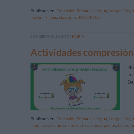
Publicado en:
Educación Primaria
,
Lengua
,
Lengua
,
Segu
lectora
,
Fichas
,
imagenes
,
RECURSOS
20 DICIEMBRE, 2019
POR
MARÍA
Actividades compresión 
Nue
imp
Des
Publicado en:
Educación Primaria
,
Lengua
,
Lengua
,
Segu
lingüística
,
comprensión lectora
,
descargables
,
fichas i