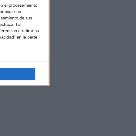
bo el procesamiento
cambiar sus
esamiento de sus
echazar tal
erencias o retirar su
vacidad" en la parte