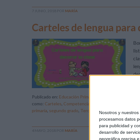
7 JUNIO, 2018
POR
MARÍA
Carteles de lengua para 
Bon
lis
cla
len
dec
Publicado en:
Educación Primaria
,
Lengua
,
Lengua
,
Leng
como:
Carteles
,
Competencia lingüística
,
Decoración
,
i
primaria
,
segundo grado
,
Tercero de primaria
Nosotros y nuestro
procesamos datos per
para publicidad y co
4 MAYO, 2018
POR
MARÍA
desarrollo de servici
geográfica precisa e 