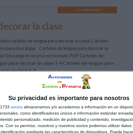
1 COMENTARIO
decorar la clase
itos carteles de lengua para decorar la clase. Carteles
tos para descargar. Carteles de lengua para decorar la
se Descarga el recurso en formato PDF Carteles-de-
gua-para-decorar-la-clase-1-4 Carteles-de-lengua-para-
orar-la-clase-6-9
ua
,
Primer Ciclo
,
Segundo Ciclo
,
Tercer Ciclo
Etiquetado
Su privacidad es importante para nosotros
mprimibles
,
Para plastificar
,
Primaria
,
Primer grado
,
Segundo de
s 1733
socios
almacenamos y/o accedemos a información en un disposit
sonales, como identificadores únicos e información estándar enviada 
ntenido personalizado, medición de publicidad y contenido, investigaci
DEJA UN COMENTARIO
os.
Con su permiso, nosotros y nuestros socios podemos utilizar datos 
identificación mediante las características de dispositivos. Puede hacer