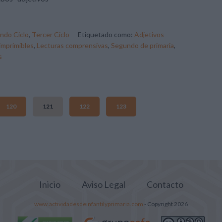
ndo Ciclo
,
Tercer Ciclo
Etiquetado como:
Adjetivos
imprimibles
,
Lecturas comprensivas
,
Segundo de primaria
,
s
120
121
122
123
Inicio
Aviso Legal
Contacto
www.actividadesdeinfantilyprimaria.com
- Copyright 2026