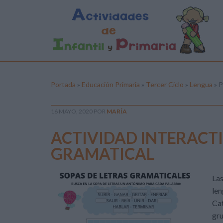
Portada
»
Educación Primaria
»
Tercer Ciclo
»
Lengua
»
P
16 MAYO, 2020
POR
MARÍA
ACTIVIDAD INTERACTI
GRAMATICAL
Las
len
Cat
gru