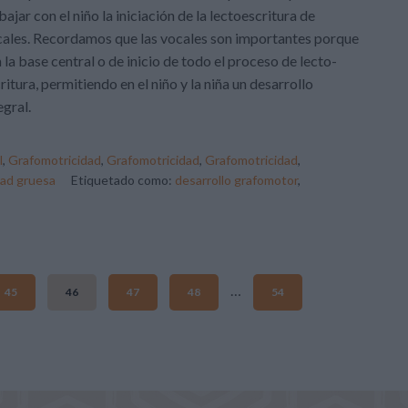
bajar con el niño la iniciación de la lectoescritura de
ales. Recordamos que las vocales son importantes porque
 la base central o de inicio de todo el proceso de lecto-
ritura, permitiendo en el niño y la niña un desarrollo
egral.
l
,
Grafomotricidad
,
Grafomotricidad
,
Grafomotricidad
,
dad gruesa
Etiquetado como:
desarrollo grafomotor
,
…
45
46
47
48
54