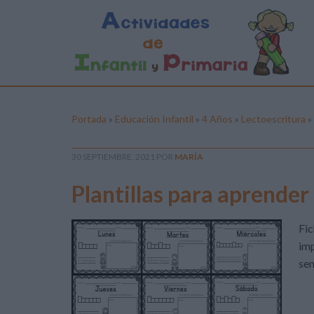
Portada
»
Educación Infantil
»
4 Años
»
Lectoescritura
»
30 SEPTIEMBRE, 2021
POR
MARÍA
Plantillas para aprender
Fic
imp
se