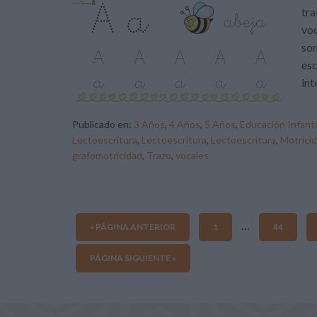
tra
voc
son
esc
int
Publicado en:
3 Años
,
4 Años
,
5 Años
,
Educación Infanti
Lectoescritura
,
Lectoescritura
,
Lectoescritura
,
Motrici
grafomotricidad
,
Trazo
,
vocales
…
« PÁGINA ANTERIOR
1
44
PÁGINA SIGUIENTE »