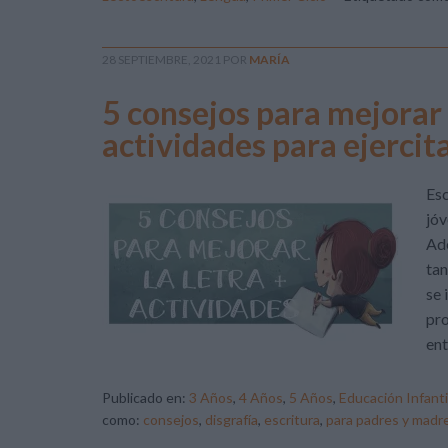
28 SEPTIEMBRE, 2021
POR
MARÍA
5 consejos para mejorar l
actividades para ejercit
Esc
jóv
Ade
tan
se 
pro
ent
Publicado en:
3 Años
,
4 Años
,
5 Años
,
Educación Infanti
como:
consejos
,
disgrafía
,
escritura
,
para padres y madr