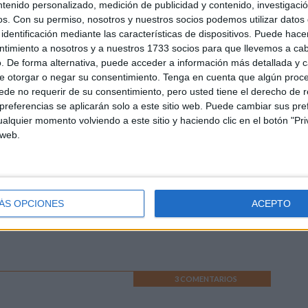
ntenido personalizado, medición de publicidad y contenido, investigaci
os.
Con su permiso, nosotros y nuestros socios podemos utilizar datos 
colorear como apoyo visual
identificación mediante las características de dispositivos. Puede hacer
ntimiento a nosotros y a nuestros 1733 socios para que llevemos a ca
. De forma alternativa, puede acceder a información más detallada y 
siguiente material, es un excelente recurso para colocar en
e otorgar o negar su consentimiento.
Tenga en cuenta que algún proc
mesa de aquellos alumnos que estén iniciando el
de no requerir de su consentimiento, pero usted tiene el derecho de r
endizaje del abecedario. Puede colorearlo y decorarlo a
referencias se aplicarán solo a este sitio web. Puede cambiar sus pref
gusto para que tenga un abecedario totalmente
alquier momento volviendo a este sitio y haciendo clic en el botón "Pri
sonalizado por ellos. El abecedario es una de las primeras
 web.
ciones que los niños aprenden en el colegio, ya que […]
ÁS OPCIONES
ACEPTO
antil
,
Lectoescritura
,
Lectoescritura
Etiquetado como:
3 COMENTARIOS