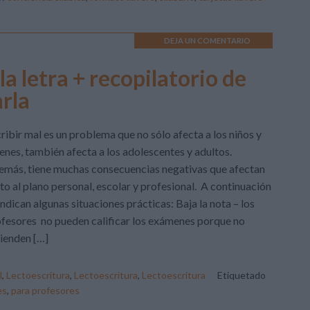
DEJA UN COMENTARIO
a letra + recopilatorio de
arla
ribir mal es un problema que no sólo afecta a los niños y
enes, también afecta a los adolescentes y adultos.
más, tiene muchas consecuencias negativas que afectan
to al plano personal, escolar y profesional. A continuación
indican algunas situaciones prácticas: Baja la nota – los
fesores no pueden calificar los exámenes porque no
ienden […]
l
,
Lectoescritura
,
Lectoescritura
,
Lectoescritura
Etiquetado
es
,
para profesores