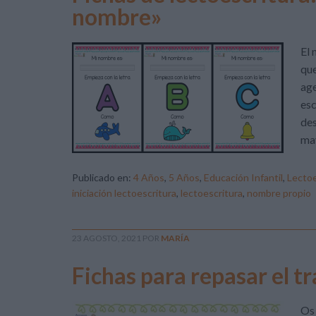
nombre»
El 
que
age
esc
des
may
Publicado en:
4 Años
,
5 Años
,
Educación Infantil
,
Lectoe
iniciación lectoescritura
,
lectoescritura
,
nombre propio
23 AGOSTO, 2021
POR
MARÍA
Fichas para repasar el tr
Os 