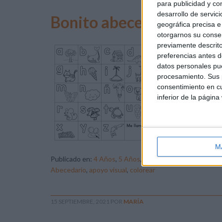
para publicidad y co
desarrollo de servici
Bonito abecedario para 
geográfica precisa e 
otorgarnos su conse
previamente descrito
El 
preferencias antes d
la 
datos personales pue
apr
procesamiento. Sus p
su 
consentimiento en cu
per
inferior de la página
lec
M
Publicado en:
4 Años
,
5 Años
,
Abecedario
,
Educación Inf
Abecedario
,
apoyo visual
,
colorear
15 SEPTIEMBRE, 2021
POR
MARÍA