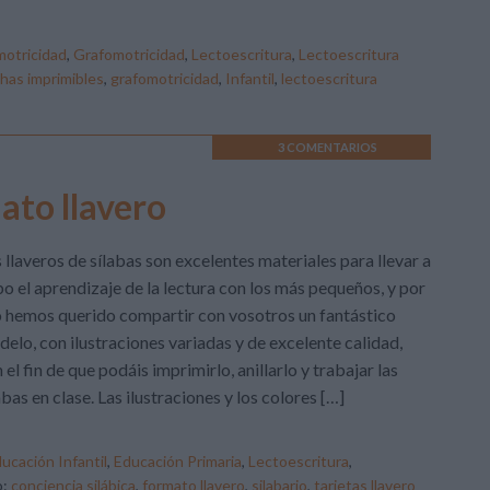
otricidad
,
Grafomotricidad
,
Lectoescritura
,
Lectoescritura
chas imprimibles
,
grafomotricidad
,
Infantil
,
lectoescritura
3 COMENTARIOS
ato llavero
 llaveros de sílabas son excelentes materiales para llevar a
o el aprendizaje de la lectura con los más pequeños, y por
 hemos querido compartir con vosotros un fantástico
elo, con ilustraciones variadas y de excelente calidad,
 el fin de que podáis imprimirlo, anillarlo y trabajar las
abas en clase. Las ilustraciones y los colores […]
ucación Infantil
,
Educación Primaria
,
Lectoescritura
,
o:
conciencia silábica
,
formato llavero
,
silabario
,
tarjetas llavero