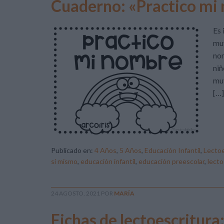
Cuaderno: «Practico mi
Es 
muy
nom
niñ
muy
[…]
Publicado en:
4 Años
,
5 Años
,
Educación Infantil
,
Lectoe
sí mismo
,
educación infantil
,
educación preescolar
,
lecto
24 AGOSTO, 2021
POR
MARÍA
Fichas de lectoescritura: 