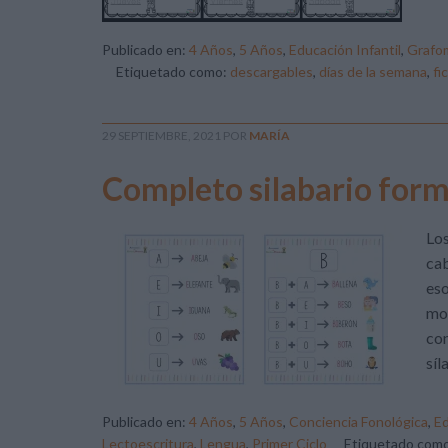
Publicado en:
4 Años
,
5 Años
,
Educación Infantil
,
Grafom
Etiquetado como:
descargables
,
días de la semana
,
fi
29 SEPTIEMBRE, 2021
POR
MARÍA
Completo silabario form
Los
cab
eso
mod
con
síl
Publicado en:
4 Años
,
5 Años
,
Conciencia Fonológica
,
Ed
Lectoescritura
,
Lengua
,
Primer Ciclo
Etiquetado com