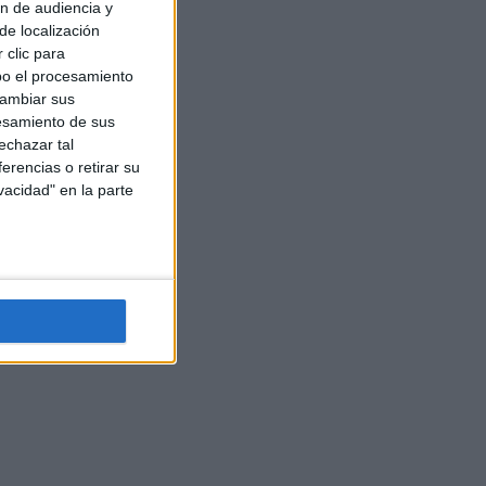
ón de audiencia y
de localización
 clic para
bo el procesamiento
cambiar sus
esamiento de sus
echazar tal
erencias o retirar su
vacidad" en la parte