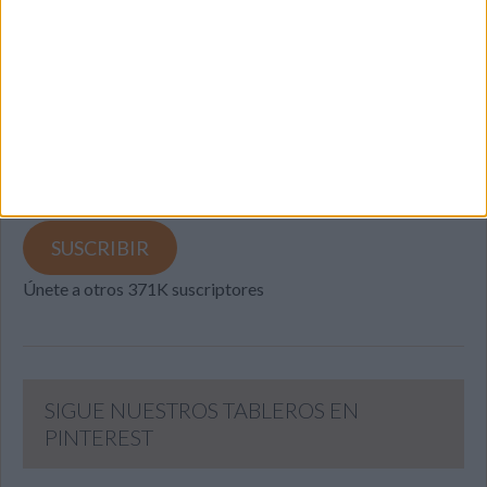
SUSCRIBETE
Introduce tu correo electrónico para suscribirte a este blog
y recibir notificaciones de nuevas entradas.
Dirección
de
email
SUSCRIBIR
Únete a otros 371K suscriptores
SIGUE NUESTROS TABLEROS EN
PINTEREST