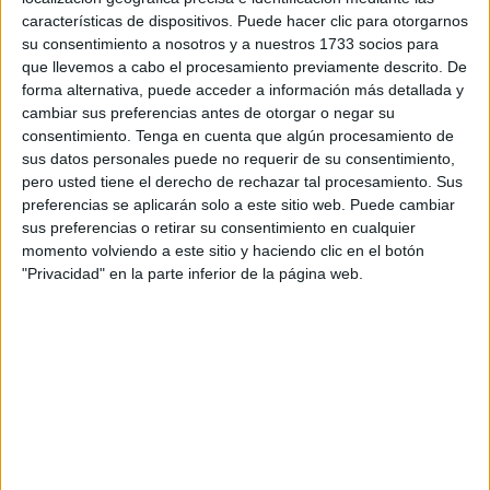
Primaria
,
Lectoescritura
,
Lengua
,
Otoño
,
Primer Ciclo
características de dispositivos. Puede hacer clic para otorgarnos
Etiquetado como:
Competencia lingüística
,
deletrear
,
su consentimiento a nosotros y a nuestros 1733 socios para
deletreo
,
dislexia
,
lectoescritura
,
lengua primaria
,
otoño
,
que llevemos a cabo el procesamiento previamente descrito. De
vocabulario
forma alternativa, puede acceder a información más detallada y
cambiar sus preferencias antes de otorgar o negar su
consentimiento.
Tenga en cuenta que algún procesamiento de
6 OCTUBRE, 2022
POR
MARÍA
sus datos personales puede no requerir de su consentimiento,
pero usted tiene el derecho de rechazar tal procesamiento. Sus
Acertijos matemáticos de otoño:
preferencias se aplicarán solo a este sitio web. Puede cambiar
Sumas y restas con pictogramas
sus preferencias o retirar su consentimiento en cualquier
momento volviendo a este sitio y haciendo clic en el botón
"Privacidad" en la parte inferior de la página web.
Las
matemáticas son una parte esencial en el aprendizaje de