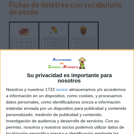
Fichas de deletreo con vocabulario
de otoño
Su privacidad es importante para
Deletrear es un ejercicio especialmente útil para trabajar
nosotros
con niños que tengan problemas lectoescritores. Debido
Nosotros y nuestros 1733
socios
almacenamos y/o accedemos
a que deletrear es importante para otros aspectos
a información en un dispositivo, como cookies, y procesamos
fundamentales de la competencia lengüística como
datos personales, como identificadores únicos e información
conocer las normas ortográficas o mejorar la expresión
estándar enviada por un dispositivo para publicidad y contenido
tanto verbal como escrita.
personalizado, medición de publicidad y contenido,
investigación de audiencia y desarrollo de servicios.
Con su
permiso, nosotros y nuestros socios podemos utilizar datos de
Publicado en:
5 Años
,
Dislexia
,
Educación Infantil
,
Educación
localización geográfica precisa e identificación mediante las