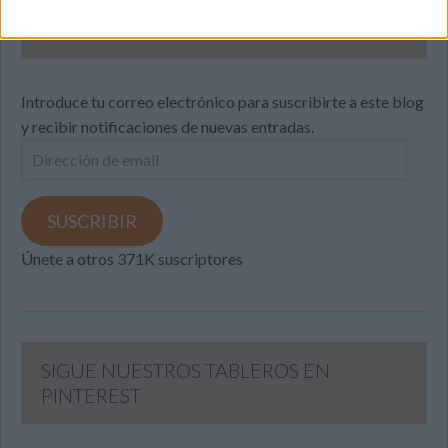
SUSCRIBETE
Introduce tu correo electrónico para suscribirte a este blog
y recibir notificaciones de nuevas entradas.
Dirección
de
email
SUSCRIBIR
Únete a otros 371K suscriptores
SIGUE NUESTROS TABLEROS EN
PINTEREST