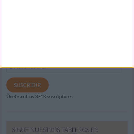
SUSCRIBETE
Introduce tu correo electrónico para suscribirte a este blog
y recibir notificaciones de nuevas entradas.
Dirección
de
email
SUSCRIBIR
Únete a otros 371K suscriptores
SIGUE NUESTROS TABLEROS EN