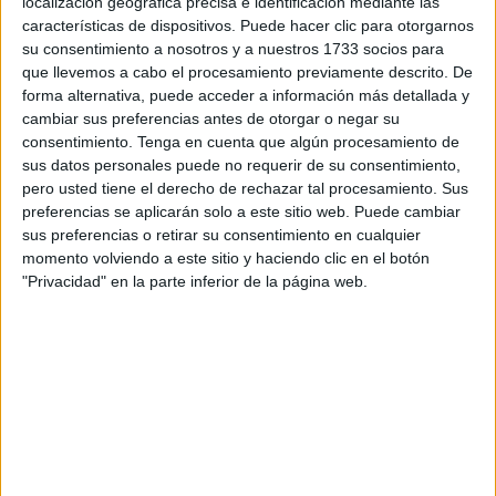
localización geográfica precisa e identificación mediante las
los dibujos, los alumnos deberán […]
características de dispositivos. Puede hacer clic para otorgarnos
su consentimiento a nosotros y a nuestros 1733 socios para
que llevemos a cabo el procesamiento previamente descrito. De
Publicado en:
Comprensión lectora
,
Educación Primaria
,
forma alternativa, puede acceder a información más detallada y
Inferencias
,
Lengua
,
Lengua
,
Lengua
,
NEAE
,
Primer Ciclo
,
cambiar sus preferencias antes de otorgar o negar su
Razonamiento lógico
,
Segundo Ciclo
,
TEA
,
Tercer Ciclo
consentimiento.
Tenga en cuenta que algún procesamiento de
Etiquetado como:
comprensión lectora
,
deducción
,
sus datos personales puede no requerir de su consentimiento,
inferencias
,
inferencias pragmáticas
,
inferencias visuales
,
pero usted tiene el derecho de rechazar tal procesamiento. Sus
NEAE
,
razonamiento lógico
,
TEA
preferencias se aplicarán solo a este sitio web. Puede cambiar
sus preferencias o retirar su consentimiento en cualquier
momento volviendo a este sitio y haciendo clic en el botón
7 MAYO, 2025
POR
MARÍA
"Privacidad" en la parte inferior de la página web.
50 actividades de comprensión
lectora para Primaria
Enseñar
a leer va
mucho
más allá