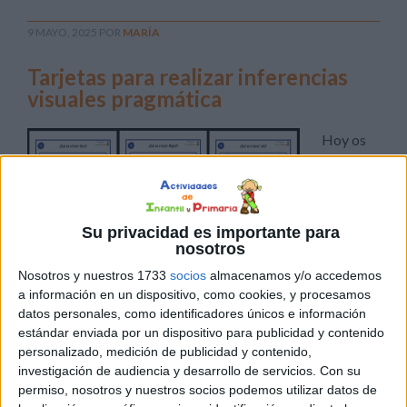
9 MAYO, 2025
POR
MARÍA
Tarjetas para realizar inferencias
visuales pragmática
Hoy os
quiero
Su privacidad es importante para
nosotros
Nosotros y nuestros 1733
socios
almacenamos y/o accedemos
compartir un recurso muy valioso para estimular el
a información en un dispositivo, como cookies, y procesamos
datos personales, como identificadores únicos e información
pensamiento lógico y el lenguaje pragmático en nuestros
estándar enviada por un dispositivo para publicidad y contenido
alumnos: una colección de tarjetas visuales para realizar
personalizado, medición de publicidad y contenido,
inferencias a partir de imágenes. Cada tarjeta presenta
investigación de audiencia y desarrollo de servicios.
Con su
una breve situación ilustrada acompañada de una
permiso, nosotros y nuestros socios podemos utilizar datos de
pregunta clave:“¿Qué va a hacer [nombre]?”A través de