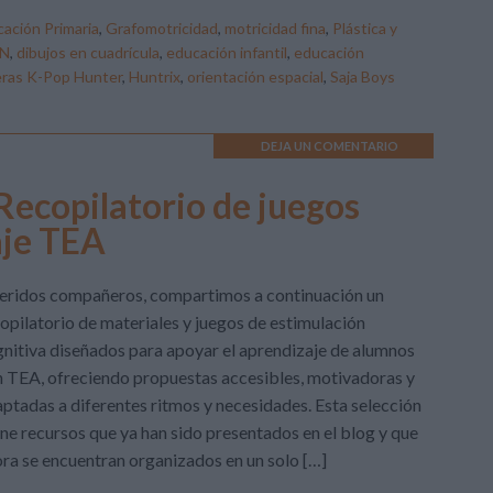
ación Primaria
,
Grafomotricidad
,
motricidad fina
,
Plástica y
N
,
dibujos en cuadrícula
,
educación infantil
,
educación
ras K-Pop Hunter
,
Huntrix
,
orientación espacial
,
Saja Boys
DEJA UN COMENTARIO
Recopilatorio de juegos
aje TEA
eridos compañeros, compartimos a continuación un
opilatorio de materiales y juegos de estimulación
nitiva diseñados para apoyar el aprendizaje de alumnos
 TEA, ofreciendo propuestas accesibles, motivadoras y
ptadas a diferentes ritmos y necesidades. Esta selección
ne recursos que ya han sido presentados en el blog y que
ra se encuentran organizados en un solo […]