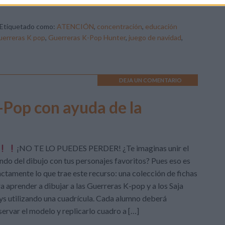
Etiquetado como:
ATENCIÓN
,
concentración
,
educación
erreras K pop
,
Guerreras K-Pop Hunter
,
juego de navidad
,
DEJA UN COMENTARIO
-Pop con ayuda de la
¡NO TE LO PUEDES PERDER! ¿Te imaginas unir el
do del dibujo con tus personajes favoritos? Pues eso es
ctamente lo que trae este recurso: una colección de fichas
a aprender a dibujar a las Guerreras K-pop y a los Saja
s utilizando una cuadrícula. Cada alumno deberá
ervar el modelo y replicarlo cuadro a […]