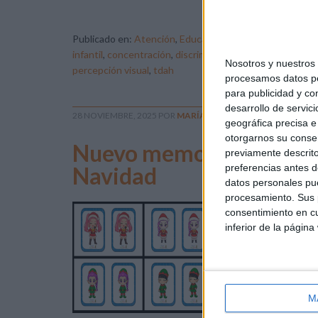
[…]
Publicado en:
Atención
,
Educación Infantil
,
Estimulación
infantil
,
concentración
,
discriminación visual
,
educación i
Nosotros y nuestro
percepción visual
,
tdah
procesamos datos per
para publicidad y co
desarrollo de servici
28 NOVIEMBRE, 2025
POR
MARÍA
geográfica precisa e 
otorgarnos su conse
Nuevo memory de las Gu
previamente descrito
preferencias antes d
Navidad
datos personales pue
procesamiento. Sus p
consentimiento en cu
inferior de la página
com
ori
el 
K-p
M
gue
la 