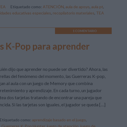
TEA
Etiquetado como:
ATENCIÓN
,
aula de apoyo
,
aula pt
,
idades educativas especiales
,
recopilatorio materiales
,
TEA
1 COMENTARIO
s K-Pop para aprender
ién dijo que aprender no puede ser divertido? Ahora, las
rellas del fenómeno del momento, las Guerreras K-pop,
gan al aula con un juego de Memory que combina
retenimiento y aprendizaje. En cada turno, un jugador
tea dos tarjetas tratando de encontrar una pareja que
ncida. Si las tarjetas son iguales, el jugador se queda […]
Etiquetado como:
aprendizaje basado en el juego
,
,
Guerreras K-Pop Hunter
,
juego de atención
,
juego de