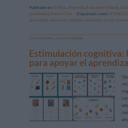
Publicado en:
5 Años
,
Atención
,
Educación Infantil
,
Educ
creatividad
,
Primer Ciclo
Etiquetado como:
ATENCIÓ
preescolar
,
educación primaria
,
Guerreras K pop
,
Guerre
15 NOVIEMBRE, 2025
POR
MARÍA
Estimulación cognitiva: 
para apoyar el aprendiz
Qu
rec
cog
con
ada
reú
aho