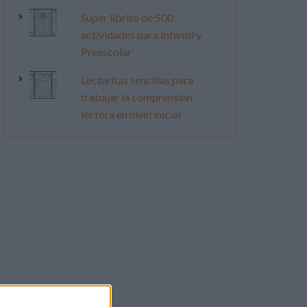
Súper librito de 500
actividades para Infantil y
Preescolar
Lecturitas sencillas para
trabajar la comprensión
lectora en nivel inicial