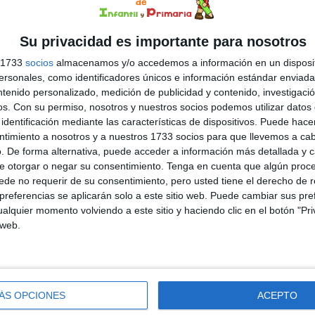
 cognitiva
,
Navidad
,
TDAH
Etiquetado como:
atención
Su privacidad es importante para nosotros
nfantil
,
educación preescolar
,
estimulacion cognitiva
,
Navidad
,
s 1733
socios
almacenamos y/o accedemos a información en un disposit
sonales, como identificadores únicos e información estándar enviada 
ntenido personalizado, medición de publicidad y contenido, investigaci
os.
Con su permiso, nosotros y nuestros socios podemos utilizar datos 
3 COMENTARIOS
identificación mediante las características de dispositivos. Puede hacer
ntimiento a nosotros y a nuestros 1733 socios para que llevemos a ca
erreras K-Pop, especial
. De forma alternativa, puede acceder a información más detallada y 
e otorgar o negar su consentimiento.
Tenga en cuenta que algún proc
de no requerir de su consentimiento, pero usted tiene el derecho de r
referencias se aplicarán solo a este sitio web. Puede cambiar sus pref
¡¿PREPARADOS PARA ESTO?¡
Queridos
alquier momento volviendo a este sitio y haciendo clic en el botón "Pri
 web.
pañeros, os he preparado un recurso educativo muy
ginal y divertido para trabajar la atención y la memoria en
aula: un juego de Memory protagonizado por las guerreras
op, ¡pero con un toque navideño! En este juego, nuestras
ÁS OPCIONES
ACEPTO
rreras favoritas se transforman en personajes clásicos de
Navidad, creando una […]