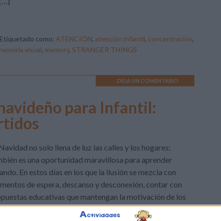
[…]
Etiquetado como:
ATENCIÓN
,
atención infantil
,
concentración
,
memoria visual
,
memory
,
STRANGER THINGS
DEJA UN COMENTARIO
avideño para Infantil:
rtidos
Navidad no solo llena de luz las calles y los hogares:
bién es una oportunidad maravillosa para aprender
ando. En estos días en los que la ilusión se mezcla con
entos de espera, descanso y desconexión, contar con
puestas educativas que mantengan la motivación de los
os resulta especialmente valioso. Por eso hoy queremos