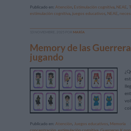
Publicado en:
Atención
,
Estimulación cognitiva
,
NEAE
,
estimulación cognitiva
,
juegos educativos
,
NEAE
,
neces
13 NOVIEMBRE, 2025
POR
MARÍA
Memory de las Guerrera
jugando
¿Qu
est
lle
ent
vol
coi
Publicado en:
Atención
,
Juegos educativos
,
Memoria
concentración
,
estimulación cognitiva
,
Guerreras K pop