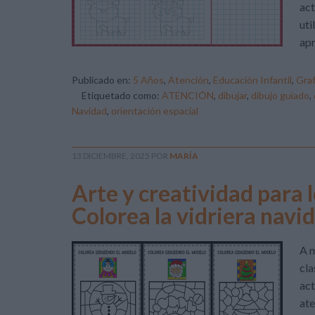
act
uti
apr
Publicado en:
5 Años
,
Atención
,
Educación Infantil
,
Gra
Etiquetado como:
ATENCIÓN
,
dibujar
,
dibujo guiado
,
Navidad
,
orientación espacial
13 DICIEMBRE, 2025
POR
MARÍA
Arte y creatividad para l
Colorea la vidriera navi
A m
cla
act
ate