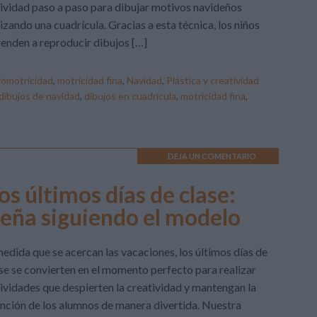
ividad paso a paso para dibujar motivos navideños
lizando una cuadrícula. Gracias a esta técnica, los niños
enden a reproducir dibujos […]
fomotricidad
,
motricidad fina
,
Navidad
,
Plástica y creatividad
dibujos de navidad
,
dibujos en cuadrícula
,
motricidad fina
,
DEJA UN COMENTARIO
os últimos días de clase:
deña siguiendo el modelo
edida que se acercan las vacaciones, los últimos días de
se se convierten en el momento perfecto para realizar
ividades que despierten la creatividad y mantengan la
nción de los alumnos de manera divertida. Nuestra