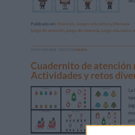
de 
Publicado en:
Atención
,
Juegos educativos
,
Memoria
juego de atención
,
juego de memoria
,
juego educativo
,
30 NOVIEMBRE, 2025
POR
MARÍA
Cuadernito de atención n
Actividades y retos dive
La 
tam
jug
mom
pro
niñ