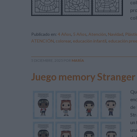
col
pro
col
Publicado en:
4 Años
,
5 Años
,
Atención
,
Navidad
,
Plásti
ATENCIÓN
,
colorear
,
educación infantil
,
educación pree
5 DICIEMBRE, 2025
POR
MARÍA
Juego memory Stranger
Qu
enc
de 
Str
un 
una