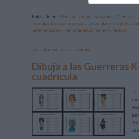
Publicado en:
Atención
,
Juegos educativos
,
Memoria
infantil
,
educación preescolar
,
estimulación cognitiva
,
Gu
juego educativo
,
memoria visual
,
memory
,
Navidad
24 NOVIEMBRE, 2025
POR
MARÍA
Dibuja a las Guerreras K
cuadrícula
mun
exa
par
Boy
obs