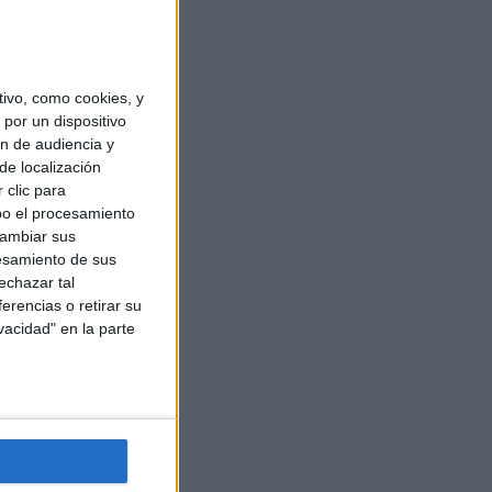
ivo, como cookies, y
por un dispositivo
ón de audiencia y
de localización
 clic para
bo el procesamiento
cambiar sus
esamiento de sus
echazar tal
erencias o retirar su
vacidad" en la parte