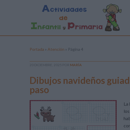
Portada
»
Atención
»
Página 4
20 DICIEMBRE, 2025
POR
MARÍA
Dibujos navideños guiado
paso
La 
los
hab
com