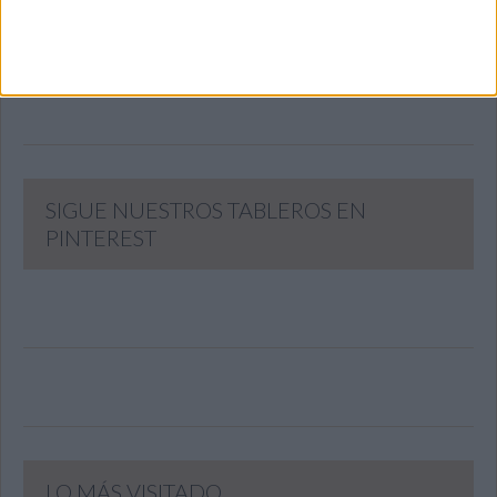
email
SUSCRIBIR
Únete a otros 371K suscriptores
SIGUE NUESTROS TABLEROS EN
PINTEREST
LO MÁS VISITADO