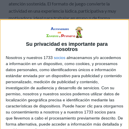
atención sostenida. El formato de juego convierte la
actividad en una experiencia lúdica, participativa y muy
motivadora, ideal para trabajar en grupo o de forma
individual.
Este recurso permite trabajar, a través del juego,
Su privacidad es importante para
diferentes aspectos del aprendizaje, como el lenguaje
nosotros
oral, la ampliación de vocabulario, la conciencia
Nosotros y nuestros 1733
socios
almacenamos y/o accedemos
alfabética, la atención y la asociación imagen-palabra.
a información en un dispositivo, como cookies, y procesamos
datos personales, como identificadores únicos e información
estándar enviada por un dispositivo para publicidad y contenido
personalizado, medición de publicidad y contenido,
investigación de audiencia y desarrollo de servicios.
Con su
permiso, nosotros y nuestros socios podemos utilizar datos de
localización geográfica precisa e identificación mediante las
características de dispositivos. Puede hacer clic para otorgarnos
su consentimiento a nosotros y a nuestros 1733 socios para
que llevemos a cabo el procesamiento previamente descrito. De
forma alternativa, puede acceder a información más detallada y